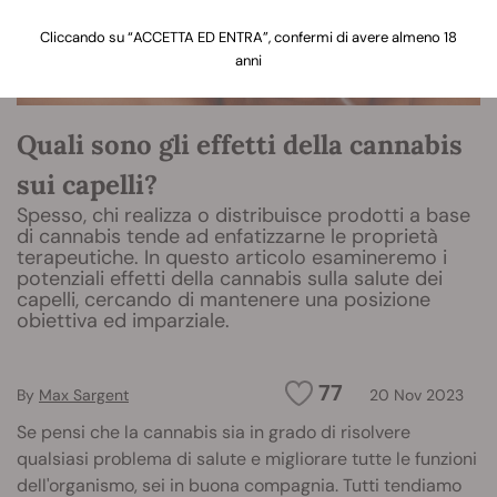
Cliccando su “ACCETTA ED ENTRA”, confermi di avere almeno 18
anni
Quali sono gli effetti della cannabis
sui capelli?
Spesso, chi realizza o distribuisce prodotti a base
di cannabis tende ad enfatizzarne le proprietà
terapeutiche. In questo articolo esamineremo i
potenziali effetti della cannabis sulla salute dei
capelli, cercando di mantenere una posizione
obiettiva ed imparziale.
77
By
Max Sargent
20 Nov 2023
Se pensi che la cannabis sia in grado di risolvere
qualsiasi problema di salute e migliorare tutte le funzioni
dell'organismo, sei in buona compagnia. Tutti tendiamo