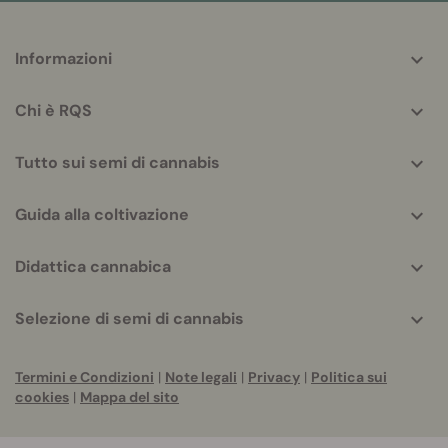
More
Informazioni
helpful
info
Chi è RQS
Tutto sui semi di cannabis
Guida alla coltivazione
Didattica cannabica
Selezione di semi di cannabis
Termini e Condizioni
|
Note legali
|
Privacy
|
Politica sui
cookies
|
Mappa del sito