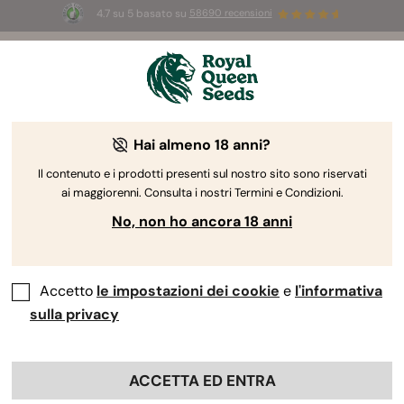
4.7 su 5 basato su
58690 recensioni
☀️
Summer Sales:
Fino al 50% di sconto
su prodotti selezionati! ⏤
Acquista ora
🛍️
Hai almeno 18 anni?
The RQS Blog
Il contenuto e i prodotti presenti sul nostro sito sono riservati
ai maggiorenni. Consulta i nostri Termini e Condizioni.
Blog sullo stile di vita cannabico
Varietà e prodo
No, non ho ancora 18 anni
Accetto
le impostazioni dei cookie
e
l'informativa
sulla privacy
ACCETTA ED ENTRA