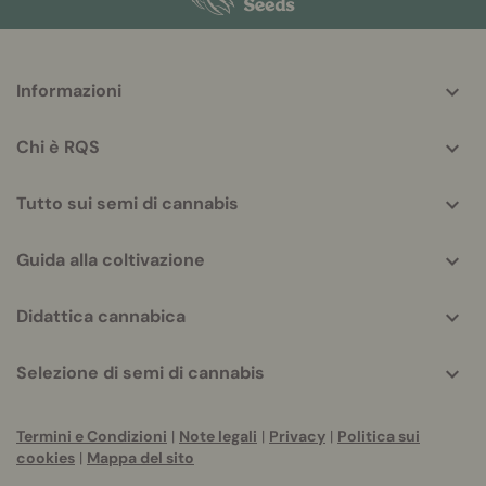
More
Informazioni
helpful
info
Chi è RQS
Tutto sui semi di cannabis
Guida alla coltivazione
Didattica cannabica
Selezione di semi di cannabis
Termini e Condizioni
|
Note legali
|
Privacy
|
Politica sui
cookies
|
Mappa del sito