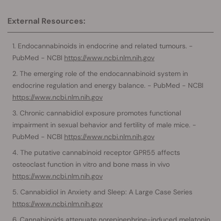
External Resources:
Endocannabinoids in endocrine and related tumours. -
PubMed - NCBI
https://www.ncbi.nlm.nih.gov
The emerging role of the endocannabinoid system in
endocrine regulation and energy balance. - PubMed - NCBI
https://www.ncbi.nlm.nih.gov
Chronic cannabidiol exposure promotes functional
impairment in sexual behavior and fertility of male mice. -
PubMed - NCBI
https://www.ncbi.nlm.nih.gov
The putative cannabinoid receptor GPR55 affects
osteoclast function in vitro and bone mass in vivo
https://www.ncbi.nlm.nih.gov
Cannabidiol in Anxiety and Sleep: A Large Case Series
https://www.ncbi.nlm.nih.gov
Cannabinoids attenuate norepinephrine-induced melatonin