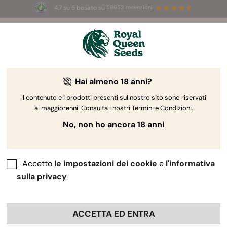
4.7 su 5 basato su
58653 recensioni
☀️
Summer Sales:
Fino al 50% di sconto
su prodotti selezionati! ⏤
Acquista ora
🛍️
Hai almeno 18 anni?
The RQS Blog
Il contenuto e i prodotti presenti sul nostro sito sono riservati
ai maggiorenni. Consulta i nostri Termini e Condizioni.
Blog sullo stile di vita cannabico
Varietà e prodo
No, non ho ancora 18 anni
Accetto
le impostazioni dei cookie
e
l'informativa
sulla privacy
ACCETTA ED ENTRA