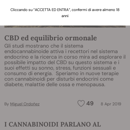
Cliccando su “ACCETTA ED ENTRA”, confermi di avere almeno 18
anni
CBD ed equilibrio ormonale
Gli studi mostrano che il sistema
endocannabinoide attiva i recettori nel sistema
endocrino e la ricerca in corso mira ad esplorare il
possibile impatto del CBD su questo sistema e i
suoi effetti su sonno, stress, funzioni sessuali e
consumo di energia. Speriamo in nuove terapie
con cannabinoidi per disturbi endocrini come
diabete, malattie delle ossa e menopausa.
49
By
Miguel Ordoñez
8 Apr 2019
I CANNABINOIDI PARLANO AL