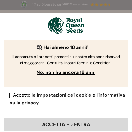
4.7 su 5 basato su
58653 recensioni
☀️
Summer Sales:
Fino al 50% di sconto
su prodotti selezionati! ⏤
Acquista ora
🛍️
Hai almeno 18 anni?
The RQS Blog
Il contenuto e i prodotti presenti sul nostro sito sono riservati
ai maggiorenni. Consulta i nostri Termini e Condizioni.
Blog sullo stile di vita cannabico
Varietà e prodo
No, non ho ancora 18 anni
Accetto
le impostazioni dei cookie
e
l'informativa
sulla privacy
ACCETTA ED ENTRA