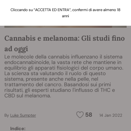
Cliccando su “ACCETTA ED ENTRA”, confermi di avere almeno 18
anni
Cannabis e melanoma: Gli studi fino
ad oggi
Le molecole della cannabis influenzano il sistema
endocannabinoide, la vasta rete che mantiene in
equilibrio gli apparati fisiologici del corpo umano.
La scienza sta valutando il ruolo di questo
sistema, presente anche nella pelle, nel
trattamento del cancro. Basandosi sui primi
risultati, gli esperti studiano l'influsso di THC e
CBD sul melanoma.
58
By
Luke Sumpter
14 Jan 2022
Indice: