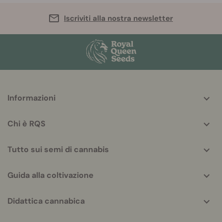
Iscriviti alla nostra newsletter
More
Informazioni
helpful
info
Chi è RQS
Tutto sui semi di cannabis
Guida alla coltivazione
Didattica cannabica