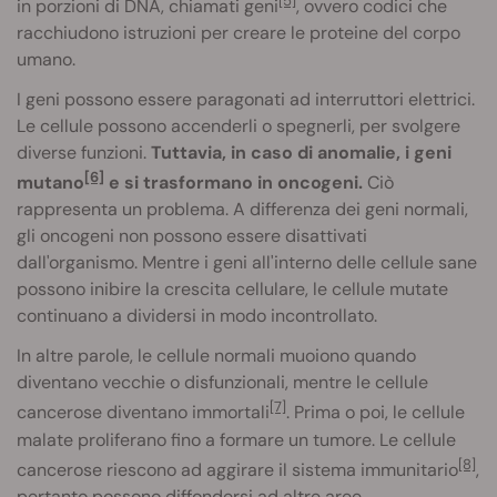
[5]
in porzioni di DNA, chiamati geni
, ovvero codici che
racchiudono istruzioni per creare le proteine del corpo
umano.
I geni possono essere paragonati ad interruttori elettrici.
Le cellule possono accenderli o spegnerli, per svolgere
diverse funzioni.
Tuttavia, in caso di anomalie, i geni
[6]
mutano
e si trasformano in oncogeni.
Ciò
rappresenta un problema. A differenza dei geni normali,
gli oncogeni non possono essere disattivati
dall'organismo. Mentre i geni all'interno delle cellule sane
possono inibire la crescita cellulare, le cellule mutate
continuano a dividersi in modo incontrollato.
In altre parole, le cellule normali muoiono quando
diventano vecchie o disfunzionali, mentre le cellule
[7]
cancerose diventano immortali
. Prima o poi, le cellule
malate proliferano fino a formare un tumore. Le cellule
[8]
cancerose riescono ad aggirare il sistema immunitario
,
pertanto possono diffondersi ad altre aree