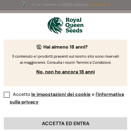
4.7 su 5 basato su
58690 recensioni
☀️
Summer Sales:
Fino al 50% di sconto
su prodotti selezionati! ⏤
Acquista ora
🛍️
Hai almeno 18 anni?
The RQS Blog
Il contenuto e i prodotti presenti sul nostro sito sono riservati
ai maggiorenni. Consulta i nostri Termini e Condizioni.
Blog sullo stile di vita cannabico
Varietà e prodo
No, non ho ancora 18 anni
Accetto
le impostazioni dei cookie
e
l'informativa
sulla privacy
ACCETTA ED ENTRA