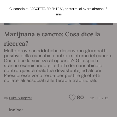
Cliccando su “ACCETTA ED ENTRA”, confermi di avere almeno 18
anni
Marijuana e cancro: Cosa dice la
ricerca?
Molte prove aneddotiche descrivono gli impatti
positivi della cannabis contro i sintomi del cancro.
Cosa dice la scienza al riguardo? Gli esperti
stanno esaminando gli effetti dei cannabinoidi
contro questa malattia devastante, ed alcuni
Paesi prescrivono l'erba per gestire gli effetti
collaterali associati alle terapie tradizionali.
80
By
Luke Sumpter
25 Jul 2021
Indice: