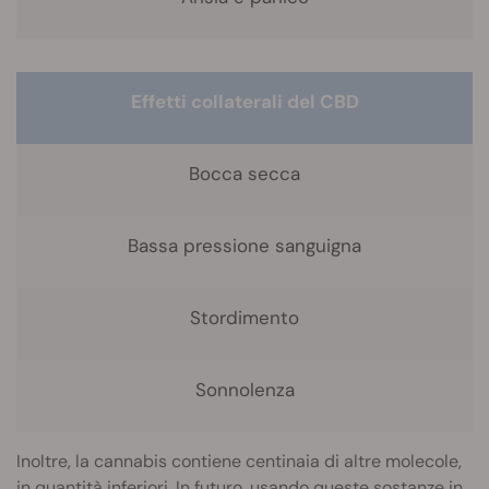
Effetti collaterali del CBD
Bocca secca
Bassa pressione sanguigna
Stordimento
Sonnolenza
Inoltre, la cannabis contiene centinaia di altre molecole,
in quantità inferiori. In futuro, usando queste sostanze in