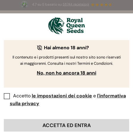
4.7 su 5 basato su
58744 recensioni
🎁
3 semi White Widow Auto
GRATIS per i
primi 100 che usano il codice
AUGUST26 🌿
Hai almeno 18 anni?
The RQS Blog
Il contenuto e i prodotti presenti sul nostro sito sono riservati
ai maggiorenni. Consulta i nostri Termini e Condizioni.
Blog sullo stile di vita cannabico
Varietà e prodo
No, non ho ancora 18 anni
Accetto
le impostazioni dei cookie
e
l'informativa
sulla privacy
ACCETTA ED ENTRA