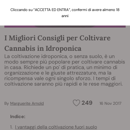
Cliccando su “ACCETTA ED ENTRA”, confermi di avere almeno 18
anni
I Migliori Consigli per Coltivare
Cannabis in Idroponica
La coltivazione idroponica, o senza suolo, è un
modo sempre più popolare per coltivare cannabis
in casa. Richiede un po' di pratica, un minimo di
organizzazione e le giuste attrezzature, ma la
ricompensa vale ogni singolo sforzo. I tempi di
coltivazione saranno più rapidi e le rese maggiori.
249
By
Marguerite Arnold
16 Nov 2017
Indice:
I vantaggi della coltivazione fuori suolo