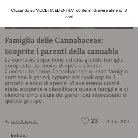
Cliccando su “ACCETTA ED ENTRA”, confermi di avere almeno 18
anni
Famiglia delle Cannabaceae:
Scoprite i parenti della cannabis
La cannabis appartiene ad una grande famiglia
composta da decine di specie diverse.
Conosciuta come Cannabaceae, questa famiglia
contiene 9 generi, ognuno dei quali ospita il
proprio elenco di specie. Vi sveleremo com’è
stata scoperta e classificata questa famiglia e vi
elencheremo alcuni dei generi più interessanti di
questo gruppo.
23
By
Luke Sumpter
21 Dec 2021
Indice: