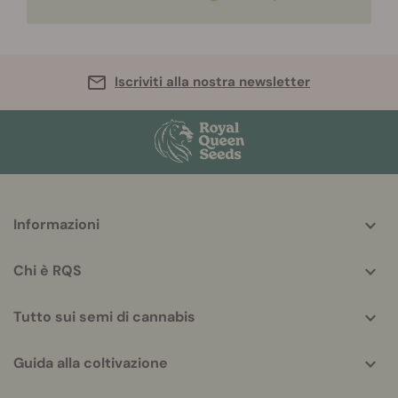
Iscriviti alla nostra newsletter
More
Informazioni
helpful
info
Chi è RQS
Tutto sui semi di cannabis
Guida alla coltivazione