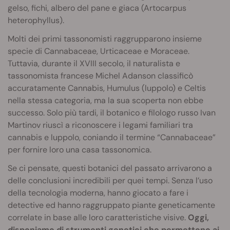
gelso, fichi, albero del pane e giaca (Artocarpus
heterophyllus).
Molti dei primi tassonomisti raggrupparono insieme
specie di Cannabaceae, Urticaceae e Moraceae.
Tuttavia, durante il XVIII secolo, il naturalista e
tassonomista francese Michel Adanson classificò
accuratamente Cannabis, Humulus (luppolo) e Celtis
nella stessa categoria, ma la sua scoperta non ebbe
successo. Solo più tardi, il botanico e filologo russo Ivan
Martinov riuscì a riconoscere i legami familiari tra
cannabis e luppolo, coniando il termine “Cannabaceae”
per fornire loro una casa tassonomica.
Se ci pensate, questi botanici del passato arrivarono a
delle conclusioni incredibili per quei tempi. Senza l’uso
della tecnologia moderna, hanno giocato a fare i
detective ed hanno raggruppato piante geneticamente
correlate in base alle loro caratteristiche visive.
Oggi,
disponiamo di strumenti genetici che permettono ai