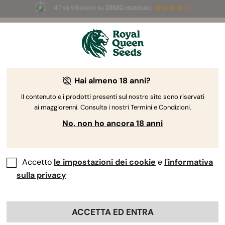
4.7 su 5 basato su
58690 recensioni
☀️
Summer Sales:
Fino al 50% di sconto
su prodotti selezionati! ⏤
Acquista ora
🛍️
Hai almeno 18 anni?
The RQS Blog
Il contenuto e i prodotti presenti sul nostro sito sono riservati
ai maggiorenni. Consulta i nostri Termini e Condizioni.
Blog sullo stile di vita cannabico
Varietà e prodo
No, non ho ancora 18 anni
Accetto
le impostazioni dei cookie
e
l'informativa
sulla privacy
ACCETTA ED ENTRA