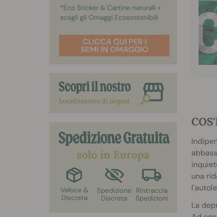
COS'
Indipen
abbassa
inquiet
una rid
l'autol
La depr
Ad ogni