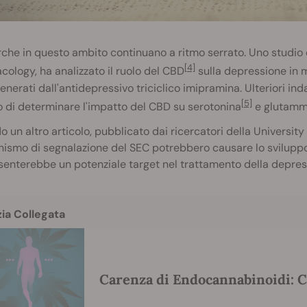
rche in questo ambito continuano a ritmo serrato. Uno studio 
[4]
ology, ha analizzato il ruolo del CBD
sulla depressione in m
generati dall'antidepressivo triciclico imipramina. Ulteriori 
[5]
 di determinare l'impatto del CBD su serotonina
e glutammat
 un altro articolo, pubblicato dai ricercatori della University 
smo di segnalazione del SEC potrebbero causare lo sviluppo d
enterebbe un potenziale target nel trattamento della depres
zia Collegata
Carenza di Endocannabinoidi: C