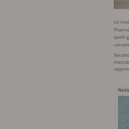
Le rice
Pharmac
quelli 
cercato
Secondo
meccani
rappres
Noti