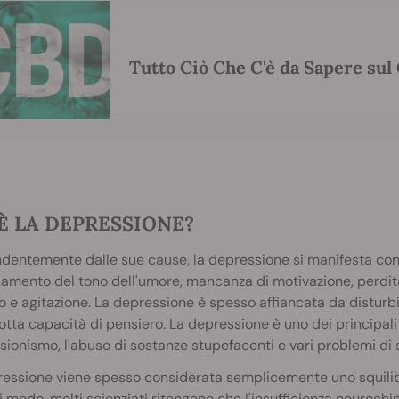
Tutto Ciò Che C'è da Sapere sul
È LA DEPRESSIONE?
dentemente dalle sue cause, la depressione si manifesta con s
mento del tono dell'umore, mancanza di motivazione, perdita 
o e agitazione. La depressione è spesso affiancata da distur
otta capacità di pensiero. La depressione è uno dei principali fa
esionismo, l'abuso di sostanze stupefacenti e vari problemi di 
essione viene spesso considerata semplicemente uno squilibr
 modo, molti scienziati ritengono che l'insufficienza neurochi