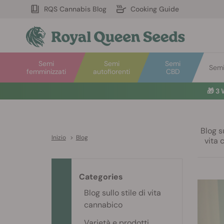
RQS Cannabis Blog
Cooking Guide
Semi
Semi
Semi
Semi 
femminizzati
autofiorenti
CBD
🎁
3 
Blog su
Inizio
>
Blog
vita 
Categories
Blog sullo stile di vita
cannabico
Varietà e prodotti