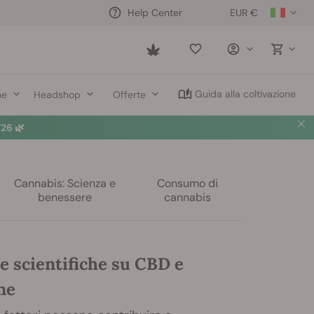
EUR €
Help Center
Saved
items
Guida alla coltivazione
ne
Headshop
Offerte
26 🌿
Cannabis: Scienza e
Consumo di
benessere
cannabis
e scientifiche su CBD e
ne