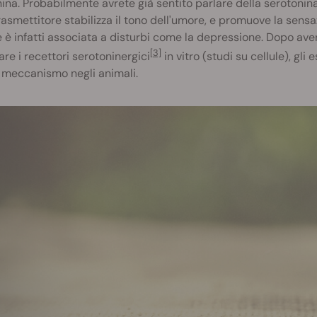
ina. Probabilmente avrete già sentito parlare della serotonina
asmettitore stabilizza il tono dell'umore, e promuove la sens
è infatti associata a disturbi come la depressione. Dopo ave
[3]
vare i recettori serotoninergici
in vitro (studi su cellule), gl
 meccanismo negli animali.