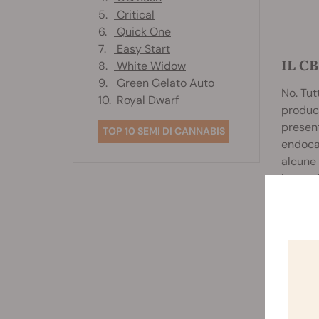
5.
Critical
6.
Quick One
7.
Easy Start
IL C
8.
White Widow
9.
Green Gelato Auto
No. Tut
10.
Royal Dwarf
produc
present
TOP 10 SEMI DI CANNABIS
endoca
alcune 
Legando
neurotr
Noti