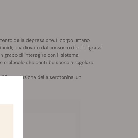
amento della depressione. Il corpo umano
oidi, coadiuvato dal consumo di acidi grassi
in grado di interagire con il sistema
e molecole che contribuiscono a regolare
lificano l'azione della serotonina, un
agionale