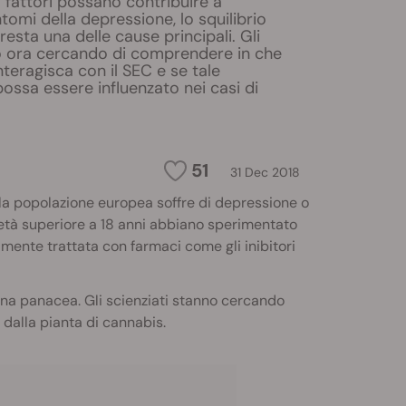
fattori possano contribuire a
ntomi della depressione, lo squilibrio
esta una delle cause principali. Gli
o ora cercando di comprendere in che
teragisca con il SEC e se tale
ssa essere influenzato nei casi di
51
31 Dec 2018
lla popolazione europea soffre di depressione o
con età superiore a 18 anni abbiano sperimentato
mente trattata con farmaci come gli inibitori
una panacea. Gli scienziati stanno cercando
ti dalla pianta di cannabis.