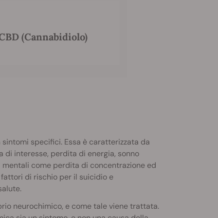
 CBD (Cannabidiolo)
intomi specifici. Essa è caratterizzata da
di interesse, perdita di energia, sonno
bi mentali come perdita di concentrazione ed
ttori di rischio per il suicidio e
salute.
io neurochimico, e come tale viene trattata.
mica sia un sintomo, e non una causa della