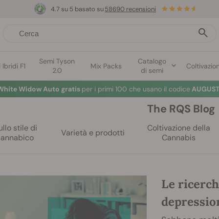
4.7 su 5 basato su
58690 recensioni
Semi Tyson
Catalogo
Ibridi F1
Mix Packs
Coltivazio
2.0
di semi
White Widow Auto gratis
per i primi 100 che usano il codice
AUGUST
The RQS Blog
llo stile di
Coltivazione della
Varietà e prodotti
cannabico
Cannabis
Le ricerch
depressio