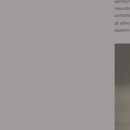
seroton
neurotr
ormone 
di atti
questo