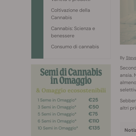
Coltivazione della
Cannabis
Cannabis: Scienza e
benessere
Consumo di cannabis
By
Stev
Secondo
ansia. 
almeno 
seletti
Sebbene
altri p
Noti