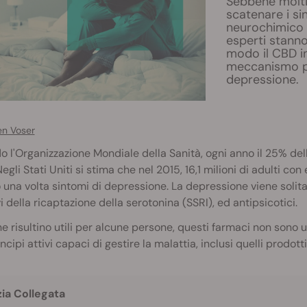
Sebbene molti 
scatenare i si
neurochimico r
esperti stann
modo il CBD in
meccanismo po
depressione.
en Voser
 l'Organizzazione Mondiale della Sanità, ogni anno il 25% de
Negli Stati Uniti si stima che nel 2015, 16,1 milioni di adulti 
una volta sintomi di depressione. La depressione viene solita
vi della ricaptazione della serotonina (SSRI), ed antipsicotici.
 risultino utili per alcune persone, questi farmaci non sono 
rincipi attivi capaci di gestire la malattia, inclusi quelli prodot
zia Collegata