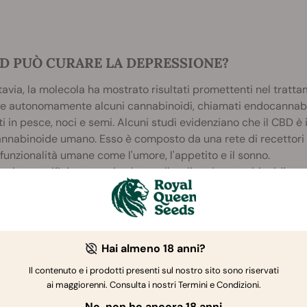
BD PUÒ CURARE LA DEPRESSIONE?
tavia, la molecola ha mostrato risultati promettenti nel tratt
e autonomamente alcuni cannabinoidi, chiamati endocannabin
i in pesce, noci e semi. Alcuni studi evidenziano che il CBD è 
nnabinoide umano. Esso è composto da una rete di recettori 
funzionalità umane come l'umore, l'appetito e il sonno.
si a specifici recettori nel cervello, gli endocannabinoidi amp
asmettitore che risolleva il tono dell'umore e allevia lo stress.
zia Collegata
Hai almeno 18 anni?
Il contenuto e i prodotti presenti sul nostro sito sono riservati
ai maggiorenni. Consulta i nostri Termini e Condizioni.
Il CBD e il Disturbo Affettivo St
No, non ho ancora 18 anni