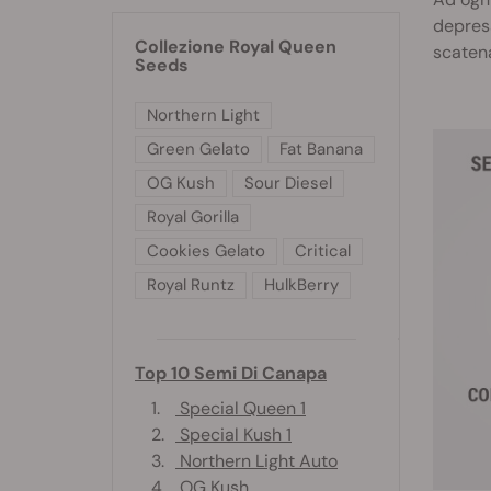
depress
Collezione Royal Queen
scatena
Seeds
Northern Light
Green Gelato
Fat Banana
OG Kush
Sour Diesel
Royal Gorilla
Cookies Gelato
Critical
Royal Runtz
HulkBerry
Top 10 Semi Di Canapa
1.
Special Queen 1
2.
Special Kush 1
3.
Northern Light Auto
4.
OG Kush