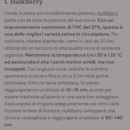
1. HulkBerry
Verde, fruttata ed incredibilmente potente,
HulkBerry
porta con sé tutta la potenza del suo nome.
Con un
impressionante contenuto di THC del 27%, questa è
una delle migliori varietà sativa in circolazione.
Per
coltivarla, iniziate piantando i semi in vasi da 20 litri,
utilizzando un terriccio di alta qualità ricco di sostanza
organica.
Mantenete la temperatura tra i 20 e i 25 °C
ed assicuratevi che i semi restino umidi, ma non
inzuppati.
Con le giuste cure, vedrete le piantine
spuntare e crescere fino a circa 3 cm nella prima
settimana. Entro la terza settimana, le piante
raggiungeranno un'altezza di
10–15 cm,
pronte per
essere trasferite all'aperto in una zona ben soleggiata.
Assicuratevi di irrigarle adeguatamente nei climi caldi.
Durante la fase di fioritura, HulkBerry svilupperà una
chioma cespugliosa e raggiungerà un'altezza di
80–140
cm.