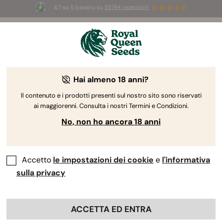
4.7 su 5 basato su
58744 recensioni
☀️
Summer Sales:
Fino al 50% di sconto
su prodotti selezionati! ⏤
Acquista ora
🛍️
Hai almeno 18 anni?
The RQS Blog
Il contenuto e i prodotti presenti sul nostro sito sono riservati
ai maggiorenni. Consulta i nostri Termini e Condizioni.
Blog sullo stile di vita cannabico
Varietà e prodo
No, non ho ancora 18 anni
Accetto
le impostazioni dei cookie
e
l'informativa
sulla privacy
ACCETTA ED ENTRA