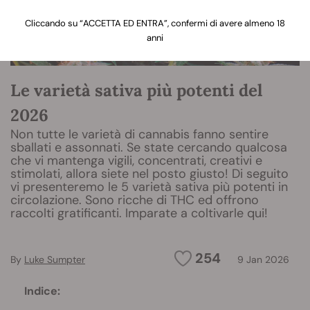
Cliccando su “ACCETTA ED ENTRA”, confermi di avere almeno 18
anni
Le varietà sativa più potenti del
2026
Non tutte le varietà di cannabis fanno sentire
sballati e assonnati. Se state cercando qualcosa
che vi mantenga vigili, concentrati, creativi e
stimolati, allora siete nel posto giusto! Di seguito
vi presenteremo le 5 varietà sativa più potenti in
circolazione. Sono ricche di THC ed offrono
raccolti gratificanti. Imparate a coltivarle qui!
254
By
Luke Sumpter
9 Jan 2026
Indice: