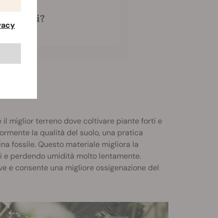
ericolosi?
ivacy
 il miglior terreno dove coltivare piante forti e
ormente la qualità del suolo, una pratica
ina fossile. Questo materiale migliora la
idi e perdendo umidità molto lentamente.
ive e consente una migliore ossigenazione del