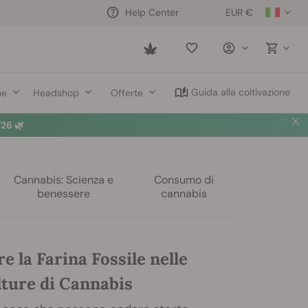
EUR €
Help Center
Saved
items
Guida alla coltivazione
ne
Headshop
Offerte
26 🌿
Cannabis: Scienza e
Consumo di
benessere
cannabis
 la Farina Fossile nelle
lture di Cannabis