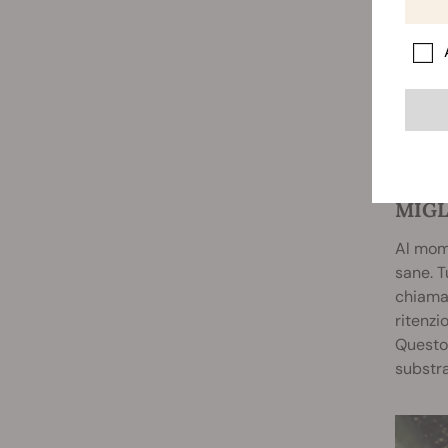
MIGL
Al mome
sane. T
chiam
ritenzi
Questo 
substra