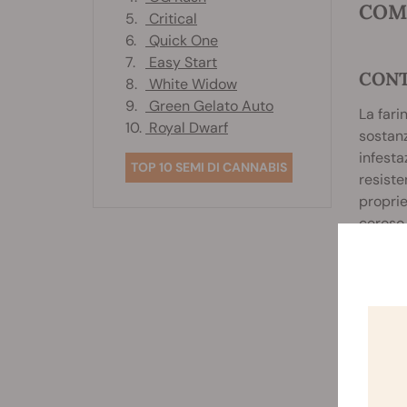
COME
5.
Critical
6.
Quick One
7.
Easy Start
CONT
8.
White Widow
9.
Green Gelato Auto
La fari
10.
Royal Dwarf
sostanz
infesta
TOP 10 SEMI DI CANNABIS
resiste
proprie
ceroso 
dal cor
Tuttavi
diatome
Noti