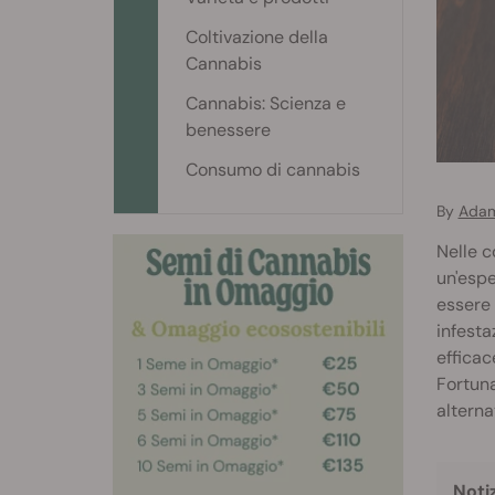
Coltivazione della
Cannabis
Cannabis: Scienza e
benessere
Consumo di cannabis
By
Adam
Nelle c
un'espe
essere 
infesta
efficac
Fortuna
alterna
Noti