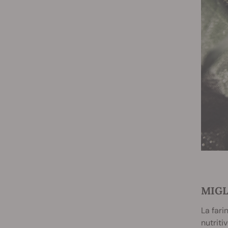
MIGL
La fari
nutriti