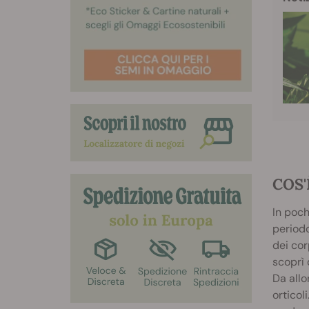
COS'
In poch
periodo
dei cor
scoprì 
Da allo
orticol