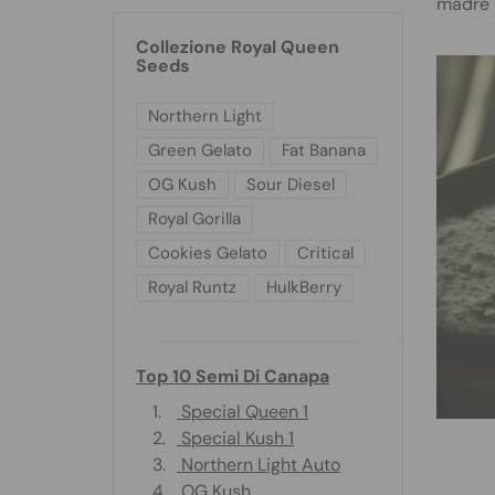
madre 
Collezione Royal Queen
Seeds
Northern Light
Green Gelato
Fat Banana
OG Kush
Sour Diesel
Royal Gorilla
Cookies Gelato
Critical
Royal Runtz
HulkBerry
Top 10 Semi Di Canapa
1.
Special Queen 1
2.
Special Kush 1
3.
Northern Light Auto
4.
OG Kush