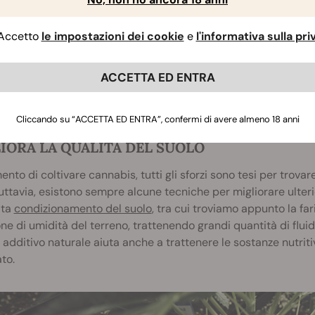
I pesticidi sulla cannabis sono p
Accetto
le impostazioni dei cookie
e
l'informativa sulla pr
ACCETTA ED ENTRA
Cliccando su “ACCETTA ED ENTRA”, confermi di avere almeno 18 anni
IORA LA QUALITÀ DEL SUOLO
nto di coltivare cannabis, tutti gli sforzi sono tesi per trovare
uttavia, esistono sempre alcune tecniche per migliorare ulteri
ata
condizionamento del suolo
, tra cui troviamo appunto la far
one di umidità del terreno, trattenendo grandi quantità di flu
additivo naturale aiuta anche a trattenere le sostanze nutrit
to.