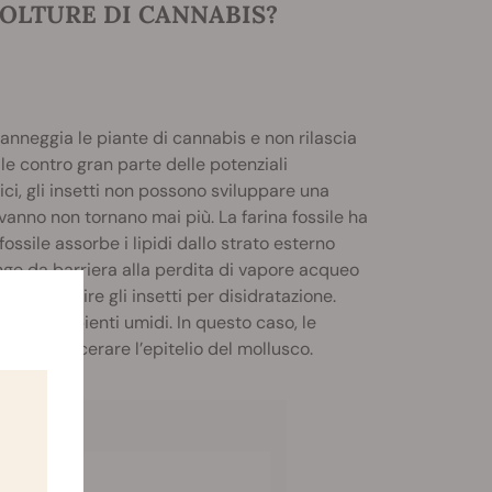
COLTURE DI CANNABIS?
danneggia le piante di cannabis e non rilascia
ile contro gran parte delle potenziali
imici, gli insetti non possono sviluppare una
e vanno non tornano mai più. La farina fossile ha
ossile assorbe i lipidi dallo strato esterno
unge da barriera alla perdita di vapore acqueo
cendo morire gli insetti per disidratazione.
ono in ambienti umidi. In questo caso, le
ossono lacerare l’epitelio del mollusco.