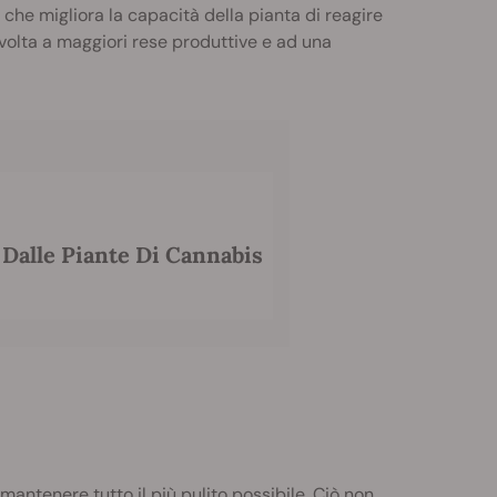
, che migliora la capacità della pianta di reagire
ua volta a maggiori rese produttive e ad una
 Dalle Piante Di Cannabis
i mantenere tutto
il più pulito possibile
. Ciò non