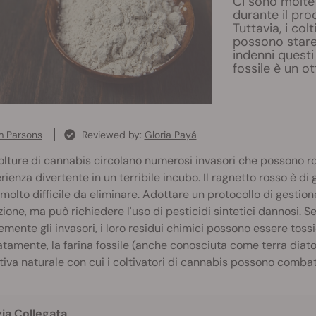
Ci sono molte
durante il pro
Tuttavia, i col
possono stare
indenni questi 
fossile è un ot
 Parsons
Reviewed by:
Gloria Payá
olture di cannabis circolano numerosi invasori che possono rov
rienza divertente in un terribile incubo. Il ragnetto rosso è di
molto difficile da eliminare. Adottare un protocollo di gestione
zione, ma può richiedere l'uso di pesticidi sintetici dannosi.
emente gli invasori, i loro residui chimici possono essere tossic
tamente, la farina fossile (anche conosciuta come terra diat
tiva naturale con cui i coltivatori di cannabis possono combatte
zia Collegata