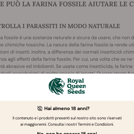
 PUÒ LA FARINA FOSSILE AIUTARE LE 
ROLLA I PARASSITI IN MODO NATURALE
na fossile è una sostanza naturale e sicura da usare, che non 
e chimiche tossiche. La natura della farina fossile la rende ut
zioni di insetti. Inoltre, a differenza dei normali insetticidi ch
nza agli effetti della farina fossile. Per cui, una volta che se n
tà abrasive ed imbibenti. Se usata come insetticida, la farina f
degli esoscheletri di molte specie di insetti. Questo strato f
po dell’insetto, ma la farina fossile aumenta l’evaporazione, fa
a, la sua efficacia è molto bassa contro le lumache poiché viv
e grandi e spinose funzionano meglio della farina, dato che p
Hai almeno 18 anni?
zia Collegata
Il contenuto e i prodotti presenti sul nostro sito sono riservati
ai maggiorenni. Consulta i nostri Termini e Condizioni.
No, non ho ancora 18 anni