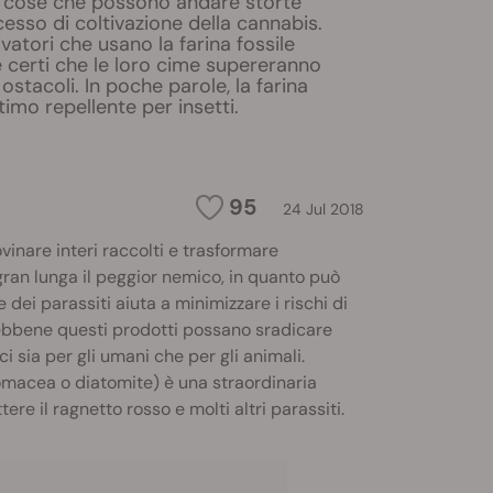
 cose che possono andare storte
cesso di coltivazione della cannabis.
tivatori che usano la farina fossile
 certi che le loro cime supereranno
ostacoli. In poche parole, la farina
timo repellente per insetti.
95
24 Jul 2018
inare interi raccolti e trasformare
 gran lunga il peggior nemico, in quanto può
 dei parassiti aiuta a minimizzare i rischi di
 Sebbene questi prodotti possano sradicare
i sia per gli umani che per gli animali.
omacea o diatomite) è una straordinaria
re il ragnetto rosso e molti altri parassiti.