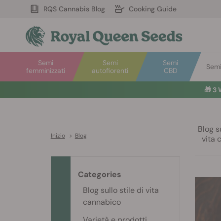
RQS Cannabis Blog
Cooking Guide
Semi
Semi
Semi
Semi 
femminizzati
autofiorenti
CBD
🎁
3 
Blog su
Inizio
>
Blog
vita 
Categories
Blog sullo stile di vita
cannabico
Varietà e prodotti