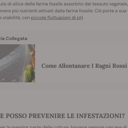
to di silice della farina fossile assorbito dal tessuto vegetale
cevere più nutrienti attivati dalla farina fossile. Ciò porta a s
e stabilità, con
piccole fluttuazioni di pH
.
zia Collegata
Come Allontanare I Ragni Rossi
 POSSO PREVENIRE LE INFESTAZIONI?
r la maggior parte delle colture, bisogna sempre cercare d