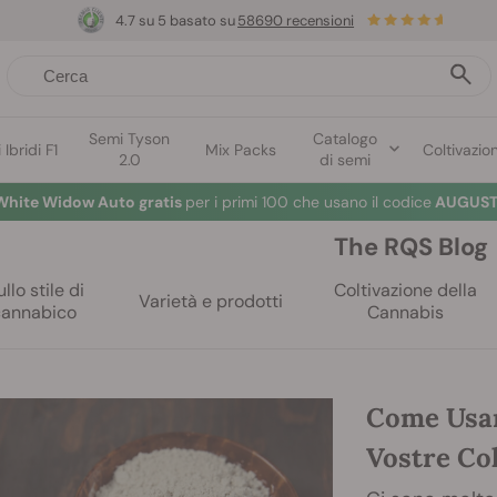
4.7 su 5 basato su
58690 recensioni
Semi Tyson
Catalogo
Ibridi F1
Mix Packs
Coltivazio
2.0
di semi
White Widow Auto gratis
per i primi 100 che usano il codice
AUGUST
The RQS Blog
llo stile di
Coltivazione della
Varietà e prodotti
cannabico
Cannabis
Come Usare
Vostre Co