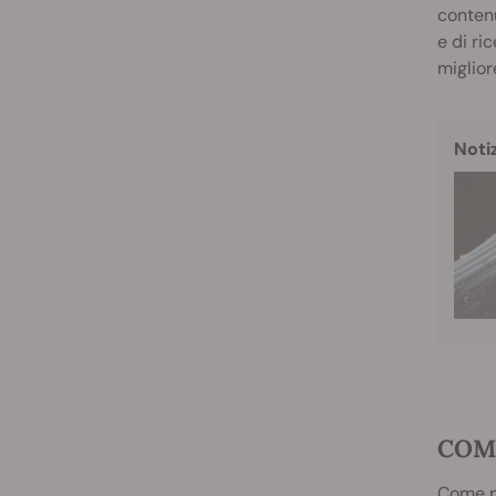
contenu
e di ri
miglior
Noti
COME
Come pe