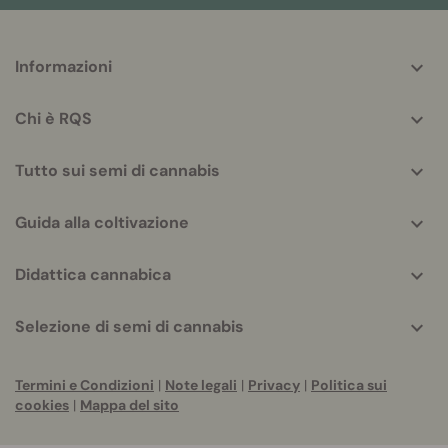
More
Informazioni
helpful
info
Chi è RQS
Tutto sui semi di cannabis
Guida alla coltivazione
Didattica cannabica
Selezione di semi di cannabis
Termini e Condizioni
|
Note legali
|
Privacy
|
Politica sui
cookies
|
Mappa del sito