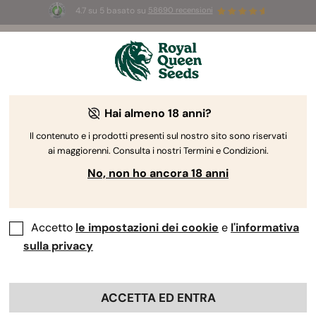
4.7 su 5 basato su
58690 recensioni
☀️
Summer Sales:
Fino al 50% di sconto
su prodotti selezionati! ⏤
Acquista ora
🛍️
Hai almeno 18 anni?
The RQS Blog
Il contenuto e i prodotti presenti sul nostro sito sono riservati
ai maggiorenni. Consulta i nostri Termini e Condizioni.
Blog sullo stile di vita cannabico
Varietà e prodo
No, non ho ancora 18 anni
Accetto
le impostazioni dei cookie
e
l'informativa
sulla privacy
ACCETTA ED ENTRA