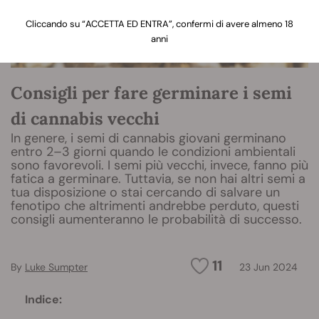
Cliccando su “ACCETTA ED ENTRA”, confermi di avere almeno 18
anni
Consigli per fare germinare i semi
di cannabis vecchi
In genere, i semi di cannabis giovani germinano
entro 2–3 giorni quando le condizioni ambientali
sono favorevoli. I semi più vecchi, invece, fanno più
fatica a germinare. Tuttavia, se non hai altri semi a
tua disposizione o stai cercando di salvare un
fenotipo che altrimenti andrebbe perduto, questi
consigli aumenteranno le probabilità di successo.
11
By
Luke Sumpter
23 Jun 2024
Indice: