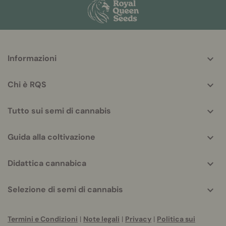
More
Informazioni
helpful
info
Chi è RQS
Tutto sui semi di cannabis
Guida alla coltivazione
Didattica cannabica
Selezione di semi di cannabis
Termini e Condizioni
|
Note legali
|
Privacy
|
Politica sui