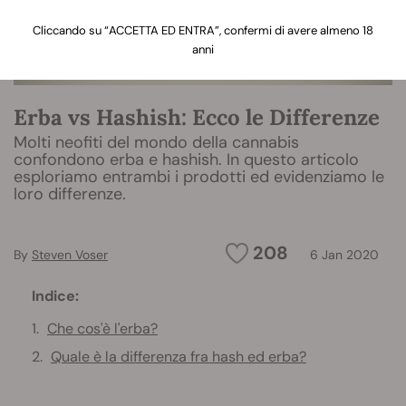
Cliccando su “ACCETTA ED ENTRA”, confermi di avere almeno 18
anni
Erba vs Hashish: Ecco le Differenze
Molti neofiti del mondo della cannabis
confondono erba e hashish. In questo articolo
esploriamo entrambi i prodotti ed evidenziamo le
loro differenze.
208
By
Steven Voser
6 Jan 2020
Indice:
Che cos'è l'erba?
Quale è la differenza fra hash ed erba?