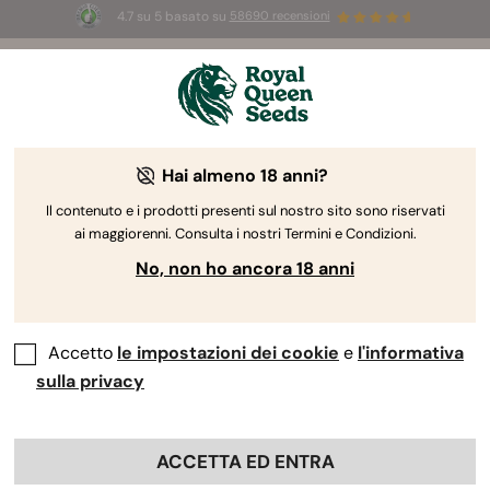
4.7 su 5 basato su
58690 recensioni
🎁
3 semi White Widow Auto
GRATIS per i
primi 100 che usano il codice
AUGUST26 🌿
Hai almeno 18 anni?
The RQS Blog
Il contenuto e i prodotti presenti sul nostro sito sono riservati
ai maggiorenni. Consulta i nostri Termini e Condizioni.
Blog sullo stile di vita cannabico
Varietà e prodo
No, non ho ancora 18 anni
Accetto
le impostazioni dei cookie
e
l'informativa
sulla privacy
ACCETTA ED ENTRA