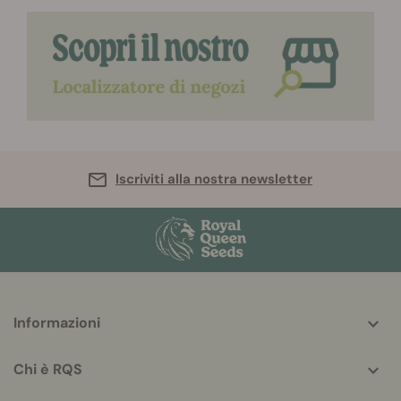
Iscriviti alla nostra newsletter
More
Informazioni
helpful
info
Chi è RQS