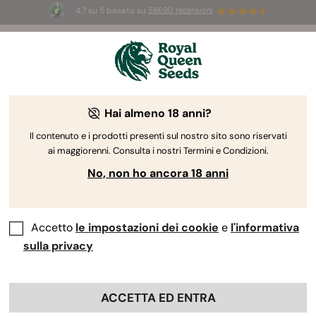
4.7 su 5 basato su
58690 recensioni
🎁
3 semi White Widow Auto
GRATIS per i
primi 100 che usano il codice
AUGUST26 🌿
Hai almeno 18 anni?
The RQS Blog
Il contenuto e i prodotti presenti sul nostro sito sono riservati
ai maggiorenni. Consulta i nostri Termini e Condizioni.
Blog sullo stile di vita cannabico
Varietà e prodo
No, non ho ancora 18 anni
Accetto
le impostazioni dei cookie
e
l'informativa
sulla privacy
ACCETTA ED ENTRA