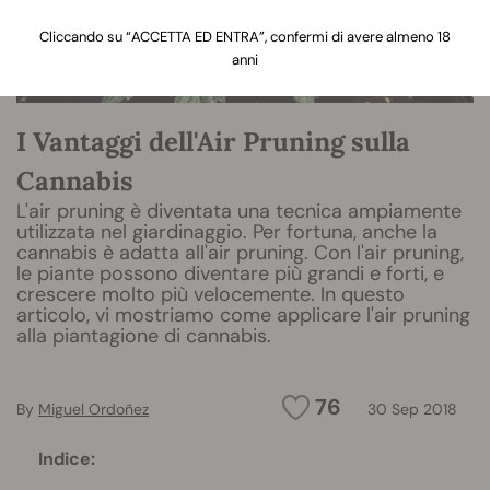
Cliccando su “ACCETTA ED ENTRA”, confermi di avere almeno 18
anni
I Vantaggi dell'Air Pruning sulla
Cannabis
L'air pruning è diventata una tecnica ampiamente
utilizzata nel giardinaggio. Per fortuna, anche la
cannabis è adatta all'air pruning. Con l'air pruning,
le piante possono diventare più grandi e forti, e
crescere molto più velocemente. In questo
articolo, vi mostriamo come applicare l'air pruning
alla piantagione di cannabis.
76
By
Miguel Ordoñez
30 Sep 2018
Indice: