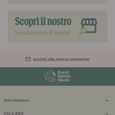
Iscriviti alla nostra newsletter
More
Informazioni
helpful
info
Chi è RQS