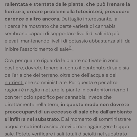
rallentata e stentata delle piante, che può frenare la
fioritura, creare problemi alla fotosintesi, provocare
carenze e altro ancora.
Dettaglio interessante, la
ricerca ha mostrato che certe varietà di cannabis
sembrano capaci di sopportare livelli di salinità più
elevati mantenendo livelli di potassio abbastanza alti da
[1]
inibire l'assorbimento di sale
.
Ora, per quanto riguarda le piante coltivate in zone
costiere, dovrete tenere in conto il contenuto di sale sia
dell'aria che del
terreno
, oltre che dell'acqua e dei
nutrienti
che somministrate. Per questa e per altre
ragioni è meglio mettere le piante in
contenitori
riempiti
con terriccio specifico per cannabis, invece che
direttamente nella terra;
in questo modo non dovrete
preoccuparvi di un eccesso di sale che dall'ambiente
si infiltra nel substrato
. E al momento di somministrare
acqua e nutrienti assicuratevi di non aggiungere troppo
sale. Potete verificare i sali totali disciolti nel substrato