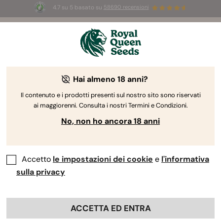
4.7 su 5 basato su
58690 recensioni
☀️
Summer Sales:
Fino al 50% di sconto
su prodotti selezionati! ⏤
Acquista ora
🛍️
Hai almeno 18 anni?
The RQS Blog
Il contenuto e i prodotti presenti sul nostro sito sono riservati
ai maggiorenni. Consulta i nostri Termini e Condizioni.
Blog sullo stile di vita cannabico
Varietà e prodo
No, non ho ancora 18 anni
Accetto
le impostazioni dei cookie
e
l'informativa
sulla privacy
ACCETTA ED ENTRA