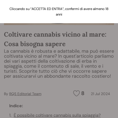
Cliccando su “ACCETTA ED ENTRA”, confermi di avere almeno 18
anni
Coltivare cannabis vicino al mare:
Cosa bisogna sapere
La cannabis è robusta e adattabile, ma può essere
coltivata vicino al mare? In quest'articolo parliamo
dei vari aspetti della coltivazione di erba in
spiaggia, come il contenuto di sale, il vento e i
turisti. Scoprite tutto ciò che vi occorre sapere
per assicurarvi un abbondante raccolto costiero!
8
By
RQS Editorial Team
21 Jul 2024
Indice:
È possibile coltivare cannabis sulla spiaggia?