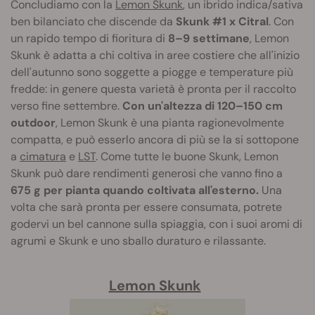
Concludiamo con la
Lemon Skunk
, un ibrido indica/sativa
ben bilanciato che discende da
Skunk #1 x Citral
. Con
un rapido tempo di fioritura di
8–9 settimane
, Lemon
Skunk è adatta a chi coltiva in aree costiere che all'inizio
dell'autunno sono soggette a piogge e temperature più
fredde: in genere questa varietà è pronta per il raccolto
verso fine settembre.
Con un'altezza di 120–150 cm
outdoor
, Lemon Skunk è una pianta ragionevolmente
compatta, e può esserlo ancora di più se la si sottopone
a
cimatura
e
LST
. Come tutte le buone Skunk, Lemon
Skunk può dare rendimenti generosi che vanno fino a
675 g per pianta quando coltivata all'esterno.
Una
volta che sarà pronta per essere consumata, potrete
godervi un bel cannone sulla spiaggia, con i suoi aromi di
agrumi e Skunk e uno sballo duraturo e rilassante.
Lemon Skunk