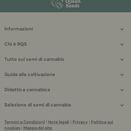
More
Informazioni
helpful
info
Chi è RQS
Tutto sui semi di cannabis
Guida alla coltivazione
Didattica cannabica
Selezione di semi di cannabis
Termini e Condizioni
|
Note legali
|
Privacy
|
Politica sui
cookies
|
Mappa del sito