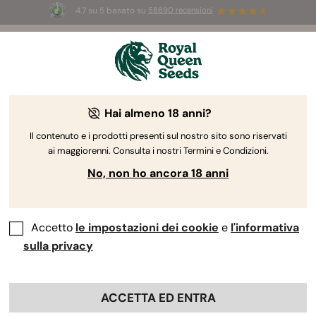
4.7 su 5 basato su
58690 recensioni
☀️
Summer Sales:
Fino al 50% di sconto
su prodotti selezionati! ⏤
Acquista ora
🛍️
Hai almeno 18 anni?
The RQS Blog
Il contenuto e i prodotti presenti sul nostro sito sono riservati
ai maggiorenni. Consulta i nostri Termini e Condizioni.
Blog sullo stile di vita cannabico
Varietà e prodo
No, non ho ancora 18 anni
Accetto
le impostazioni dei cookie
e
l'informativa
sulla privacy
ACCETTA ED ENTRA