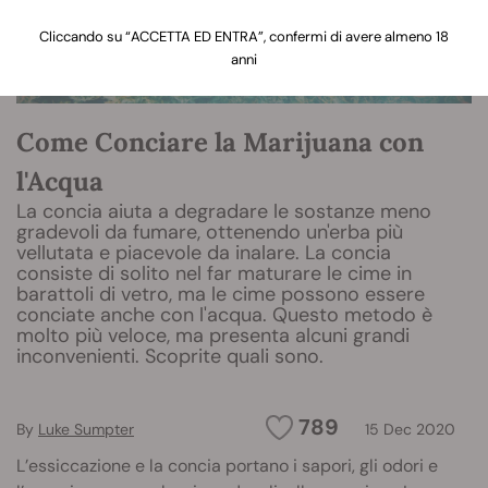
Cliccando su “ACCETTA ED ENTRA”, confermi di avere almeno 18
anni
Come Conciare la Marijuana con
l'Acqua
La concia aiuta a degradare le sostanze meno
gradevoli da fumare, ottenendo un'erba più
vellutata e piacevole da inalare. La concia
consiste di solito nel far maturare le cime in
barattoli di vetro, ma le cime possono essere
conciate anche con l'acqua. Questo metodo è
molto più veloce, ma presenta alcuni grandi
inconvenienti. Scoprite quali sono.
789
By
Luke Sumpter
15 Dec 2020
L’essiccazione e la concia portano i sapori, gli odori e