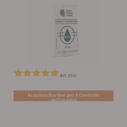
5
/
5
(132)
Acquista Bustine per il Controllo
dell'Umidità