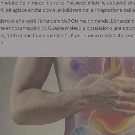
nabinoide in modo indiretto. Possiede infatti la capacità di a
ri, ed agisce anche come un inibitore della ricaptazione dell
derete: che cos'è l'
anandamide
? Ottima domanda. L'anandami
e endocannabinoidi. Queste molecole possiedono una struttur
s, detti anche fitocannabinoidi. È per questo motivo che i cann
ri.