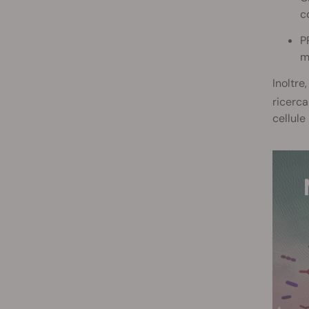
co
P
m
Inoltre
ricerca
cellule