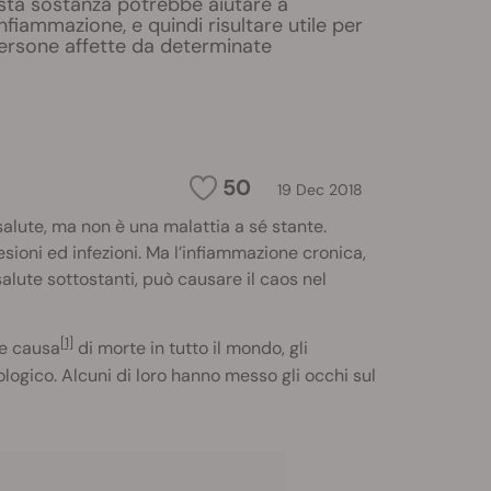
esta sostanza potrebbe aiutare a
nfiammazione, e quindi risultare utile per
e persone affette da determinate
50
19 Dec 2018
alute, ma non è una malattia a sé stante.
ioni ed infezioni. Ma l’infiammazione cronica,
salute sottostanti, può causare il caos nel
[1]
de causa
di morte in tutto il mondo, gli
iologico. Alcuni di loro hanno messo gli occhi sul