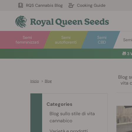
RQS Cannabis Blog
Cooking Guide
Semi
Semi
Semi
Semi 
femminizzati
autofiorenti
CBD
🎁
3 
Blog su
Inizio
>
Blog
vita 
Categories
Blog sullo stile di vita
cannabico
Varietà e prodotti