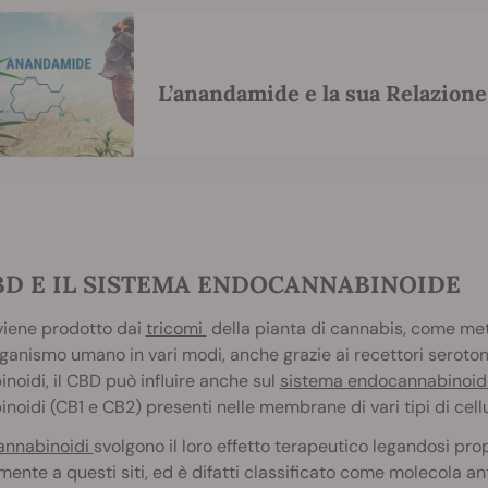
L’anandamide e la sua Relazion
BD E IL SISTEMA ENDOCANNABINOIDE
iene prodotto dai
tricomi
della pianta di cannabis, come met
rganismo umano in vari modi, anche grazie ai recettori serotonin
noidi, il CBD può influire anche sul
sistema endocannabinoid
noidi (CB1 e CB2) presenti nelle membrane di vari tipi di cellul
cannabinoidi
svolgono il loro effetto terapeutico legandosi prop
mente a questi siti, ed è difatti classificato come molecola ant