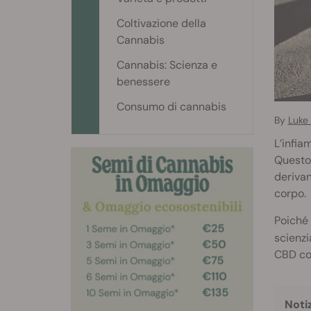
Coltivazione della
Cannabis
Cannabis: Scienza e
benessere
Consumo di cannabis
By
Luke
L’infia
Questo 
derivan
corpo.
Poiché 
scienzi
CBD co
Noti