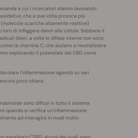
manda a cui i ricercatori stanno lavorando
sidativo, che a sua volta provoca più
ri (molecole scariche altamente reattive)
oro di infliggere danni alle cellule. Sebbene il
icali liberi, a volte le difese interne non sono
 come la vitamina C, che aiutano a neutralizzare
anno esplorando il potenziale del CBD come
stacolare l’infiammazione agendo su vari
 ancora poco chiara.
abinoide sono diffusi in tutto il sistema
re quando si verifica un’infiammazione.
almente ad interagire in modi molto
re transitorio (TRP), alcuni dei quali sono