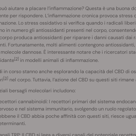
può aiutare a placare l’infiammazione? Questa è una buona do
te per rispondere. L’infiammazione cronica provoca stress os
azione. Lo stress ossidativo si verifica quando i radicali libe
o in numero gli antiossidanti presenti nel corpo, consentendo l
corpo produca antiossidanti per riparare i danni causati dai rad
enti. Fortunatamente, molti alimenti contengono antiossidanti,
molecole dannose. È interessante notare che i ricercatori st
[2]
sidante
in modelli animali di infiammazione.
di in corso stanno anche esplorando la capacità del CBD di o
[3]
ri
nel corpo. Tuttavia, l’azione del CBD su questi siti rimane
ziali bersagli molecolari includono:
ecettori cannabinoidi: I recettori primari del sistema endocann
ervoso e nel sistema immunitario, svolgendo un ruolo regolato
ebbene il CBD abbia poche affinità con questi siti, riesce ugu
eterminanti.
anali TRP: Il CBD si lega a diversi canali del potenziale recetto