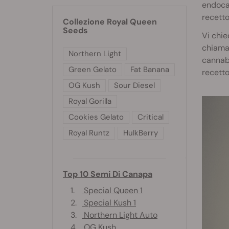
endocan
recetto
Collezione Royal Queen
Seeds
Vi chie
chiamat
Northern Light
cannabi
Green Gelato
Fat Banana
recetto
OG Kush
Sour Diesel
Royal Gorilla
Cookies Gelato
Critical
Royal Runtz
HulkBerry
Top 10 Semi Di Canapa
1.
Special Queen 1
2.
Special Kush 1
3.
Northern Light Auto
4.
OG Kush