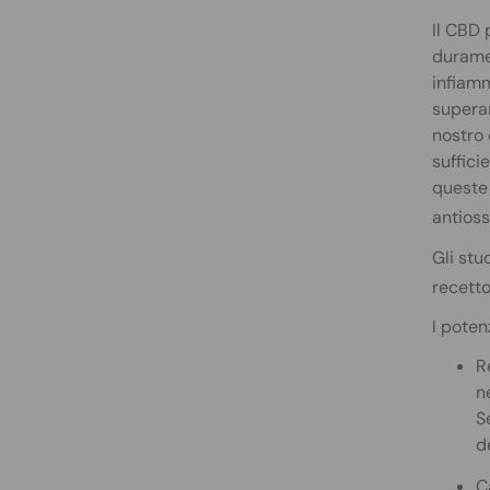
Il CBD 
duramen
infiamm
superan
nostro 
suffici
queste 
antios
Gli stu
recetto
I poten
R
n
S
d
C