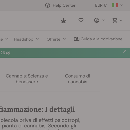
EUR €
Help Center
Saved
items
Guida alla coltivazione
ne
Headshop
Offerte
26 🌿
Cannabis: Scienza e
Consumo di
benessere
cannabis
iammazione: I dettagli
lecola priva di effetti psicotropi,
 pianta di cannabis. Secondo gli