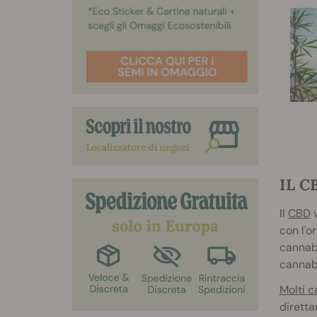
IL C
Il
CBD
v
con l'o
cannabi
cannabi
Molti 
diretta