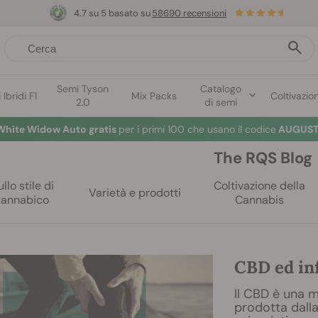
4.7 su 5 basato su
58690 recensioni
Semi Tyson
Catalogo
Ibridi F1
Mix Packs
Coltivazio
2.0
di semi
White Widow Auto gratis
per i primi 100 che usano il codice
AUGUST
The RQS Blog
llo stile di
Coltivazione della
Varietà e prodotti
cannabico
Cannabis
CBD ed inf
Il CBD è una mo
prodotta dalla