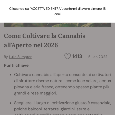
Cliccando su “ACCETTA ED ENTRA”, confermi di avere almeno 18
anni
Come Coltivare la Cannabis
all'Aperto nel 2026
1413
By
Luke Sumpter
5 Jan 2022
Punti chiave
Coltivare cannabis all’aperto consente ai coltivatori
di sfruttare risorse naturali come luce solare, acqua
piovana e aria fresca, ottenendo spesso piante più
grandi e rese maggiori.
Scegliere il luogo di coltivazione giusto è essenziale,
poiché balconi, terrazze, giardini, serre e