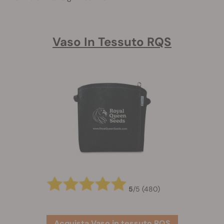
Vaso In Tessuto RQS
5
/
5
(480)
Acquista Vaso in tessuto RQS