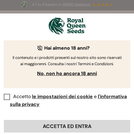
4.7 su 5 basato su
58690 recensioni
☀️
Summer Sales:
Fino al 50% di sconto
su prodotti selezionati! ⏤
Acquista ora
🛍️
Guida alla coltivazione della cannabis
Hai almeno 18 anni?
di Royal Queen Seeds
Il contenuto e i prodotti presenti sul nostro sito sono riservati
ai maggiorenni. Consulta i nostri Termini e Condizioni.
Cerca per argomento
No, non ho ancora 18 anni
Accetto
le impostazioni dei cookie
e
l'informativa
sulla privacy
ACCETTA ED ENTRA