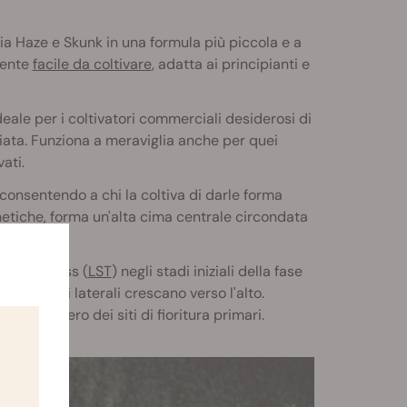
a Haze e Skunk in una formula più piccola e a
mente
facile da coltivare
, adatta ai principianti e
eale per i coltivatori commerciali desiderosi di
iata. Funziona a meraviglia anche per quei
ati.
consentendo a chi la coltiva di darle forma
netiche, forma un'alta cima centrale circondata
basso stress (
LST
) negli stadi iniziali della fase
 suoi rami laterali crescano verso l'alto.
e il numero dei siti di fioritura primari.