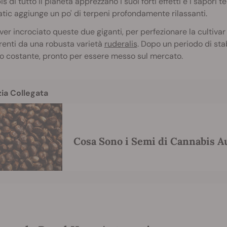
s di tutto il pianeta apprezzano i suoi forti effetti e i sapori t
ic aggiunge un po' di terpeni profondamente rilassanti.
er incrociato queste due giganti, per perfezionare la cultivar
renti da una robusta varietà
ruderalis
. Dopo un periodo di sta
o costante, pronto per essere messo sul mercato.
zia Collegata
Cosa Sono i Semi di Cannabis Au