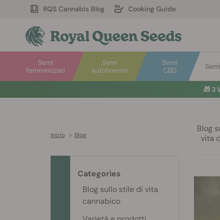
RQS Cannabis Blog
Cooking Guide
Semi
Semi
Semi
Semi 
femminizzati
autofiorenti
CBD
🎁
3 
Blog su
Inizio
>
Blog
vita 
Categories
Blog sullo stile di vita
cannabico
Varietà e prodotti