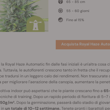
65 - 85 cm
55 - 60 giorni
Fino al 15%
Acquista Royal Haze Auto
la Royal Haze Automatic fin dalle fasi iniziali è un'altra cosa 
ra. Tuttavia, le autofiorenti crescono tanto in fretta che il re
e tradursi in un leggero calo dei rendimenti. Non trascurate d
ra per migliorare l'aerazione della canopia, aumentare la penetra
coltiva indoor può aspettarsi che le piante crescano fino a
65
ecniche di training. Dopo un rapido periodo di fioritura di 5–
50g/m².
Dopo la germinazione, passerà dallo stadio di giova
 in
un totale di 10–12 settimane.
Tenete pronti i barattoli p