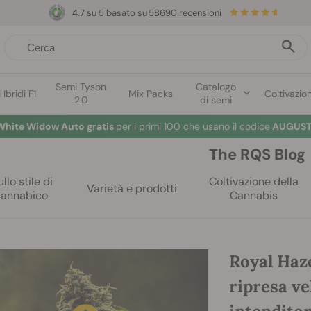
4.7 su 5 basato su
58690 recensioni
Semi Tyson
Catalogo
Ibridi F1
Mix Packs
Coltivazio
2.0
di semi
White Widow Auto gratis
per i primi 100 che usano il codice
AUGUST
The RQS Blog
llo stile di
Coltivazione della
Varietà e prodotti
cannabico
Cannabis
Royal Haz
ripresa vel