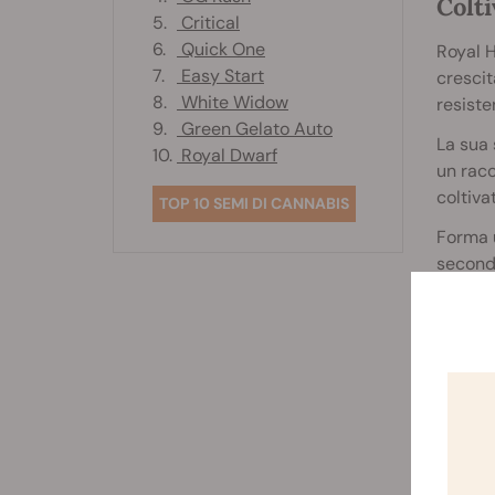
Colt
5.
Critical
6.
Quick One
Royal H
7.
Easy Start
crescit
8.
White Widow
resiste
9.
Green Gelato Auto
La sua 
10.
Royal Dwarf
un racc
coltiva
TOP 10 SEMI DI CANNABIS
Forma u
secondo
da siti 
I colti
vegetat
Questo 