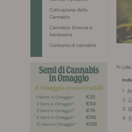
Coltivazione della
Cannabis
Cannabis: Scienza e
benessere
Consumo di cannabis
By
Luke
Indi
An
C
E
F