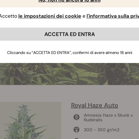
Accetto
le impostazioni dei cookie
e
l'informativa sulla pr
ACCETTA ED ENTRA
Cliccando su “ACCETTA ED ENTRA”, confermi di avere almeno 18 anni
Royal Haze Auto
Amnesia Haze x Skunk x
Ruderalis
300 - 350 gr/m2