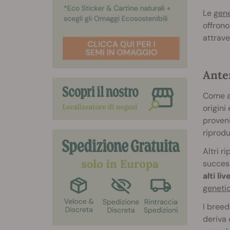
Le
gene
offrono
attrave
Ante
Come a
origini
proveni
riprodu
Altri r
success
alti liv
geneti
I breed
deriva 