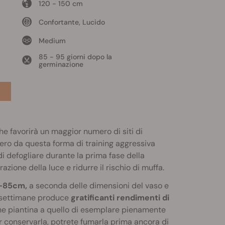
120 - 150 cm
Confortante, Lucido
Medium
85 - 95 giorni dopo la
germinazione
che favorirà un maggior numero di siti di
cupero da questa forma di training aggressiva
i defogliare durante la prima fase della
zione della luce e ridurre il rischio di muffa.
–85cm,
a seconda delle dimensioni del vaso e
7 settimane produce
gratificanti rendimenti di
ne piantina a quello di esemplare pienamente
er conservarla, potrete fumarla prima ancora di