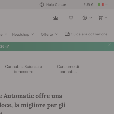
EUR €
Help Center
Saved
items
Guida alla coltivazione
ne
Headshop
Offerte
26 🌿
Cannabis: Scienza e
Consumo di
benessere
cannabis
e Automatic offre una
oce, la migliore per gli