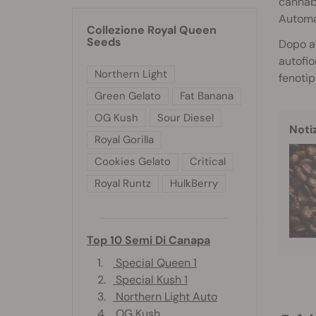
cannabi
Automat
Collezione Royal Queen
Seeds
Dopo av
autofio
Northern Light
fenotip
Green Gelato
Fat Banana
OG Kush
Sour Diesel
Noti
Royal Gorilla
Cookies Gelato
Critical
Royal Runtz
HulkBerry
Top 10 Semi Di Canapa
1.
Special Queen 1
2.
Special Kush 1
3.
Northern Light Auto
4.
OG Kush