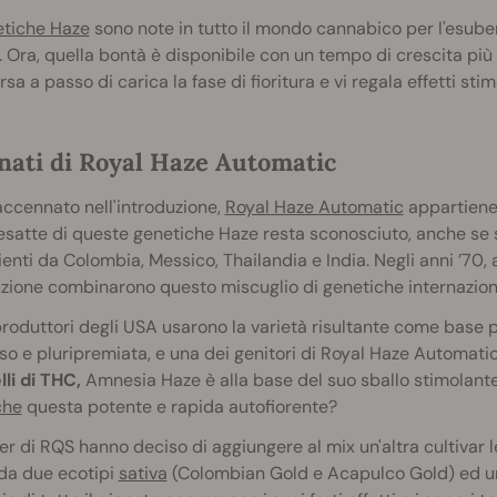
tiche Haze
sono note in tutto il mondo cannabico per l'esubera
. Ora, quella bontà è disponibile con un tempo di crescita pi
rsa a passo di carica la fase di fioritura e vi regala effetti sti
nati di Royal Haze Automatic
ccennato nell'introduzione,
Royal Haze Automatic
appartiene 
 esatte di queste genetiche Haze resta sconosciuto, anche se s
enti da Colombia, Messico, Thailandia e India. Negli anni ’70, a
zione combinarono questo miscuglio di genetiche internazional
iproduttori degli USA usarono la varietà risultante come base 
o e pluripremiata, e una dei genitori di Royal Haze Automatic
elli di THC,
Amnesia Haze è alla base del suo sballo stimolante.
che
questa potente e rapida autofiorente?
er di RQS hanno deciso di aggiungere al mix un'altra cultivar 
da due ecotipi
sativa
(Colombian Gold e Acapulco Gold) ed una 