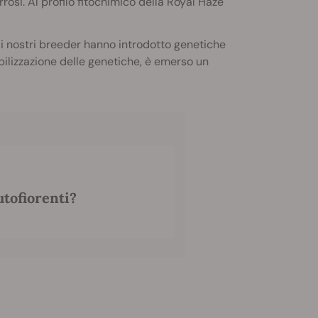
errosi. Al profilo fitochimico della Royal Haze
 i nostri breeder hanno introdotto genetiche
bilizzazione delle genetiche, è emerso un
tofiorenti?