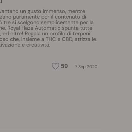
i
 vantano un gusto immenso, mentre
zzano puramente per il contenuto di
Altre si scelgono semplicemente per la
ne, Royal Haze Automatic spunta tutte
 ed oltre! Regala un profilo di terpeni
roso che, insieme a THC e CBD, attizza le
vazione e creatività.
59
7 Sep 2020