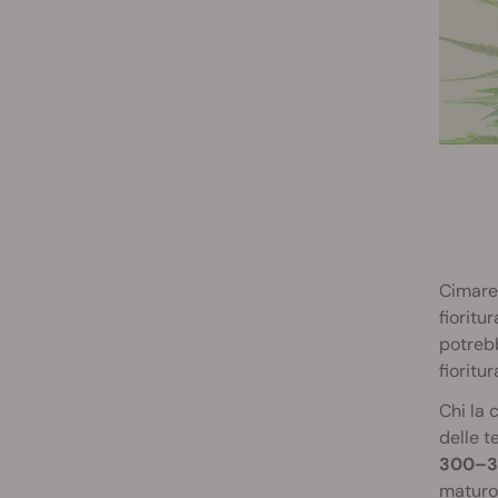
Cimare 
fioritu
potrebb
fioritu
Chi la 
delle t
300–3
maturo