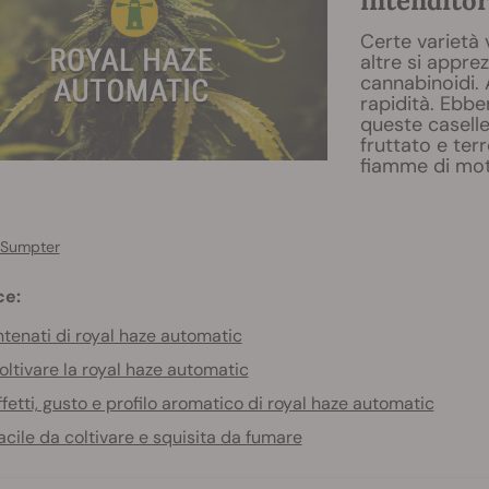
intenditor
Certe varietà
altre si appre
cannabinoidi. 
rapidità. Ebbe
queste caselle,
fruttato e ter
fiamme di moti
 Sumpter
ce:
tenati di royal haze automatic
oltivare la royal haze automatic
ffetti, gusto e profilo aromatico di royal haze automatic
acile da coltivare e squisita da fumare