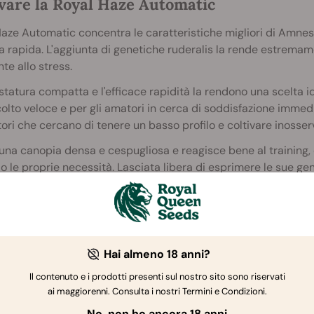
ivare la Royal Haze Automatic
aze Automatic concentra le caratteristiche migliori di Amnesi
a rapida. L'aggiunta di genetiche ruderalis la rende estrema
nte allo stress.
statura compatta e l'efficace rapidità la rendono una scelta id
olto veloce e per gli amatori in cerca di soddisfazione immed
tori che cercano di tenere un basso profilo e coltivare inosserv
na canopia densa e cespugliosa e reagisce bene al training, 
 le proprie necessità. Lasciata libera di esprimere le sue ge
di fioritura laterali.
vatori ottengono perlopiù buoni risultati applicando training a 
iva. Legare la sua sommità al bordo del recipiente farà sì che i
favorisce ulteriormente la crescita della canopia e fa aumentar
Hai almeno 18 anni?
Il contenuto e i prodotti presenti sul nostro sito sono riservati
ai maggiorenni. Consulta i nostri Termini e Condizioni.
No, non ho ancora 18 anni