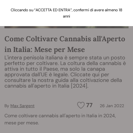
Cliccando su “ACCETTA ED ENTRA”, confermi di avere almeno 18
anni
Come Coltivare Cannabis all'Aperto
in Italia: Mese per Mese
L'intera penisola italiana è sempre stata un posto
perfetto per coltivare. La coltura della cannabis è
attiva in tutto il Paese, ma solo la canapa
approvata dall'UE è legale. Cliccate qui per
consultare la nostra guida alla coltivazione della
cannabis all'aperto in Italia [2024].
77
By
Max Sargent
26 Jan 2022
Come coltivare cannabis all'aperto in Italia in 2024,
mese per mese.