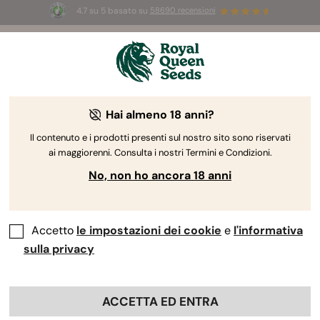
4.7 su 5 basato su
58690 recensioni
☀️
Summer Sales:
Fino al 50% di sconto
su prodotti selezionati! ⏤
Acquista ora
🛍️
Hai almeno 18 anni?
The RQS Blog
Il contenuto e i prodotti presenti sul nostro sito sono riservati
ai maggiorenni. Consulta i nostri Termini e Condizioni.
Blog sullo stile di vita cannabico
Varietà e prodo
No, non ho ancora 18 anni
Accetto
le impostazioni dei cookie
e
l'informativa
sulla privacy
ACCETTA ED ENTRA