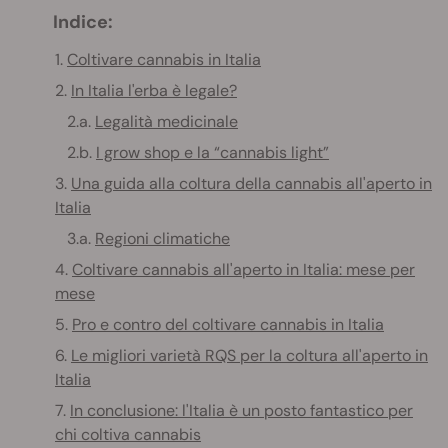
Indice:
1.
Coltivare cannabis in Italia
2.
In Italia l'erba è legale?
2.a.
Legalità medicinale
2.b.
I grow shop e la “cannabis light”
3.
Una guida alla coltura della cannabis all'aperto in
Italia
3.a.
Regioni climatiche
4.
Coltivare cannabis all'aperto in Italia: mese per
mese
5.
Pro e contro del coltivare cannabis in Italia
6.
Le migliori varietà RQS per la coltura all'aperto in
Italia
7.
In conclusione: l'Italia è un posto fantastico per
chi coltiva cannabis