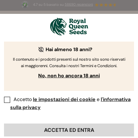
4.7 su 5 basato su
58690 recensioni
☀️
Summer Sales:
Fino al 50% di sconto
su prodotti selezionati! ⏤
Acquista ora
🛍️
Hai almeno 18 anni?
The RQS Blog
Il contenuto e i prodotti presenti sul nostro sito sono riservati
ai maggiorenni. Consulta i nostri Termini e Condizioni.
Blog sullo stile di vita cannabico
Varietà e prodo
No, non ho ancora 18 anni
Accetto
le impostazioni dei cookie
e
l'informativa
sulla privacy
ACCETTA ED ENTRA