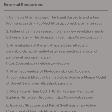
External Resources:
Cannabis Pharmacology: The Usual Suspects and a Few
Promising Leads - PubMed
https://pubmed.ncbi.nlm.nih.gov
Father of cannabis research plans a new revolution nearly
60 years later - The Jerusalem Post
https://www.jpost.com
An evaluation of the anti-hyperalgesic effects of
cannabidiolic acid-methyl ester in a preclinical model of
peripheral neuropathic pain
https://bpspubs.onlinelibrary.wiley.com
Pharmacokinetics of Phytocannabinoid Acids and
Anticonvulsant Effect of Cannabidiolic Acid in a Mouse Model
of Dravet Syndrome
https://pubs.acs.org
More Potent Than CBD, THC: Dr. Raphael Mechoulam
Explains His Latest Discovery
https://www.forbes.com
Isolation, Structure, and Partial Synthesis of an Active
Constituent of Hashish
https://pubs.acs.org