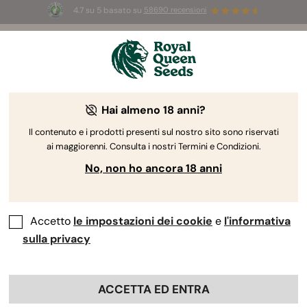
4.7 su 5 basato su
58690 recensioni
☀️
Summer Sales:
Fino al 50% di sconto
su prodotti selezionati! ⏤
Acquista ora
🛍️
Hai almeno 18 anni?
The RQS Blog
Il contenuto e i prodotti presenti sul nostro sito sono riservati
ai maggiorenni. Consulta i nostri Termini e Condizioni.
Blog sullo stile di vita cannabico
Varietà e prodo
No, non ho ancora 18 anni
Accetto
le impostazioni dei cookie
e
l'informativa
sulla privacy
ACCETTA ED ENTRA