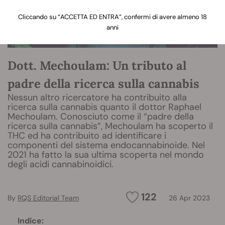
Cliccando su “ACCETTA ED ENTRA”, confermi di avere almeno 18
anni
Dott. Mechoulam: Un tributo al
padre della ricerca sulla cannabis
Nessun altro ricercatore ha contribuito alla
ricerca sulla cannabis quanto il dottor Raphael
Mechoulam. Conosciuto come il “padre della
ricerca sulla cannabis”, Mechoulam ha scoperto il
THC ed ha contribuito ad identificare i
componenti del sistema endocannabinoide. Nel
2021 ha fatto la sua ultima scoperta nel mondo
degli acidi cannabinoidici.
122
By
RQS Editorial Team
26 Apr 2023
Indice: