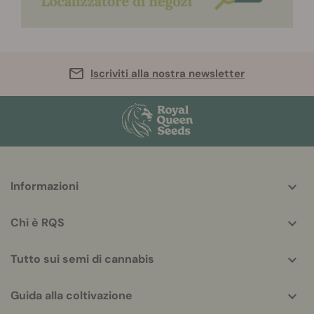
Iscriviti alla nostra newsletter
More
Informazioni
helpful
info
Chi è RQS
Tutto sui semi di cannabis
Guida alla coltivazione