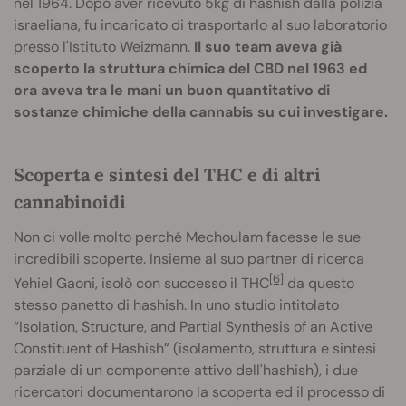
nel 1964. Dopo aver ricevuto 5kg di hashish dalla polizia
israeliana, fu incaricato di trasportarlo al suo laboratorio
presso l'Istituto Weizmann.
Il suo team aveva già
scoperto la struttura chimica del CBD nel 1963 ed
ora aveva tra le mani un buon quantitativo di
sostanze chimiche della cannabis su cui investigare.
Scoperta e sintesi del THC e di altri
cannabinoidi
Non ci volle molto perché Mechoulam facesse le sue
incredibili scoperte. Insieme al suo partner di ricerca
[6]
Yehiel Gaoni, isolò con successo il THC
da questo
stesso panetto di hashish. In uno studio intitolato
“Isolation, Structure, and Partial Synthesis of an Active
Constituent of Hashish” (isolamento, struttura e sintesi
parziale di un componente attivo dell'hashish), i due
ricercatori documentarono la scoperta ed il processo di