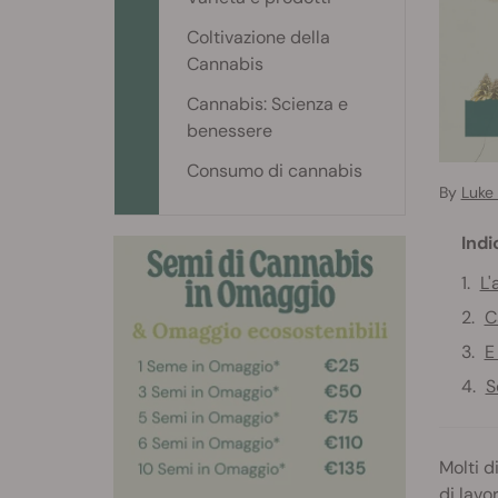
Coltivazione della
Cannabis
Cannabis: Scienza e
benessere
Consumo di cannabis
By
Luke 
Indi
L'
C
E
S
Molti d
di lavo