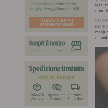
legaliz
quotid
Second
parte d
marijua
cannabi