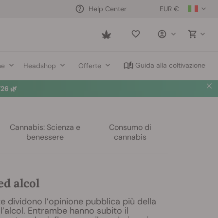
EUR €
Help Center
Saved
items
Guida alla coltivazione
ne
Headshop
Offerte
26 🌿
Cannabis: Scienza e
Consumo di
benessere
cannabis
d alcol
 dividono l’opinione pubblica più della
l’alcol. Entrambe hanno subito il