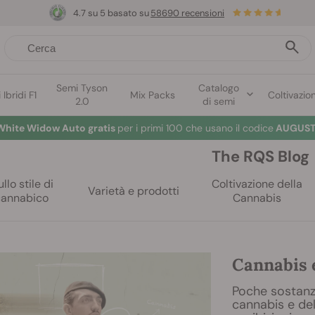
4.7 su 5 basato su
58690 recensioni
Semi Tyson
Catalogo
Ibridi F1
Mix Packs
Coltivazio
2.0
di semi
White Widow Auto gratis
per i primi 100 che usano il codice
AUGUST
The RQS Blog
llo stile di
Coltivazione della
Varietà e prodotti
cannabico
Cannabis
Cannabis e
Poche sostanze
cannabis e del