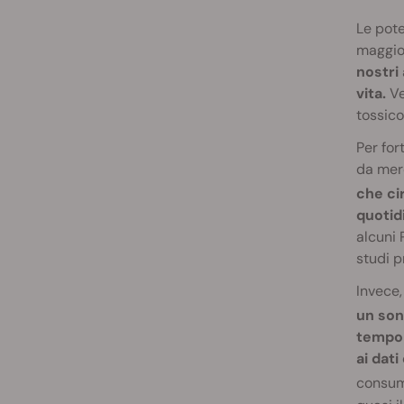
Le pote
maggio
nostri
vita.
Ve
tossico
Per for
da merc
che cir
quotidi
alcuni 
studi p
Invece,
un son
tempo 
ai dati
consum