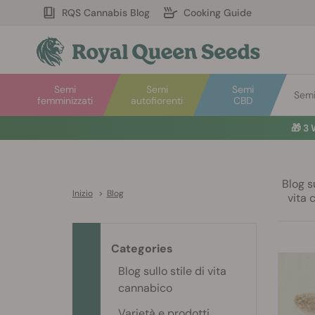
RQS Cannabis Blog
Cooking Guide
Semi
Semi
Semi
Semi 
femminizzati
autofiorenti
CBD
🎁
3 
Blog su
Inizio
>
Blog
vita 
Categories
Blog sullo stile di vita
cannabico
Varietà e prodotti