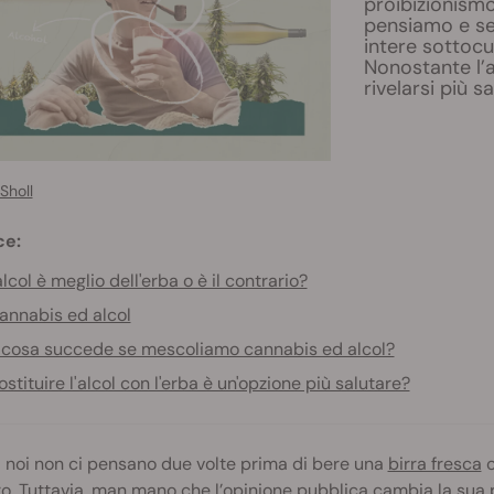
proibizionismo
pensiamo e se
intere sottocu
Nonostante l’a
rivelarsi più s
Sholl
ce:
alcol è meglio dell'erba o è il contrario?
annabis ed alcol
 cosa succede se mescoliamo cannabis ed alcol?
ostituire l'alcol con l'erba è un'opzione più salutare?
i noi non ci pensano due volte prima di bere una
birra fresca
o
ro. Tuttavia, man mano che l’opinione pubblica cambia la sua p