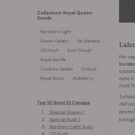
Collezione Royal Queen
Seeds
Northern Light
Green Gelato
Fat Banana
L'alc
OG Kush
Sour Diesel
Per cap
Royal Gorilla
incido
Cookies Gelato
Critical
sostanz
Royal Runtz
HulkBerry
tutto i
molti P
Tuttavi
Top 10 Semi Di Canapa
dall'us
diretto
1.
Special Queen 1
battagl
2.
Special Kush 1
3.
Northern Light Auto
4.
OG Kush