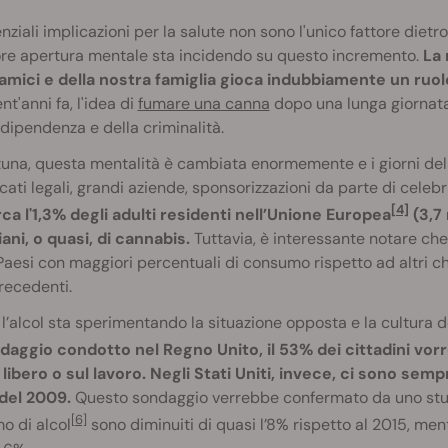
nziali implicazioni per la salute non sono l'unico fattore die
re apertura mentale sta incidendo su questo incremento.
La 
 amici e della nostra famiglia gioca indubbiamente un ruol
nt'anni fa, l'idea di
fumare una canna
dopo una lunga giornata
dipendenza e della criminalità.
tuna, questa mentalità è cambiata enormemente e i giorni del 
ati legali, grandi aziende, sponsorizzazioni da parte di celebr
[4]
ca l'1,3% degli adulti residenti nell’Unione Europea
(3,7
ani, o quasi, di cannabis.
Tuttavia, è interessante notare ch
Paesi con maggiori percentuali di consumo rispetto ad altri ch
recedenti.
 l’alcol sta sperimentando la situazione opposta e la cultura 
daggio condotto nel Regno Unito, il 53% dei cittadini vo
libero o sul lavoro. Negli Stati Uniti, invece, ci sono s
 del 2009.
Questo sondaggio verrebbe confermato da uno studi
[6]
o di alcol
sono diminuiti di quasi l’8% rispetto al 2015, me