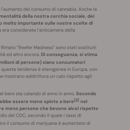
tro l'aumento del consumo di cannabis. Anche la
mentalità della nostra cerchia sociale, dei
o molto importante sulle nostre scelte di
 era considerata l'anticamera della
filmato “Reefer Madness” sono stati sostituiti
ità ed altro ancora.
Di conseguenza, si stima
 milioni di persone) siano consumatori
e questa tendenza è eterogenea in Europa, con
e mostrano addirittura un calo rispetto agli
del bere sta calando di anno in anno.
Secondo
[5]
rrebbe essere meno spinto a bere
nel
empre meno persone che bevono alcol rispetto
o del CDC, secondo il quale i tassi di
ntre il consumo di marijuana è aumentato di