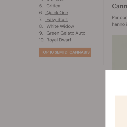
Cann
5.
Critical
6.
Quick One
Per com
7.
Easy Start
hanno i
8.
White Widow
9.
Green Gelato Auto
10.
Royal Dwarf
TOP 10 SEMI DI CANNABIS