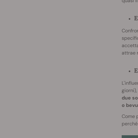
quasi i
E
Confron
specifi
accetta
attrae
E
L'influ
giorni)
due sos
o bevu
Come pu
perché