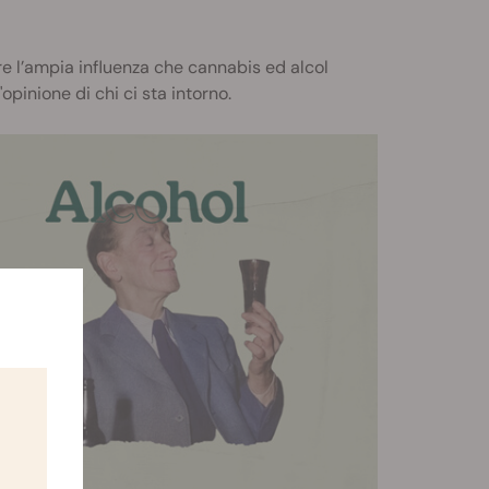
 l’ampia influenza che cannabis ed alcol
opinione di chi ci sta intorno.