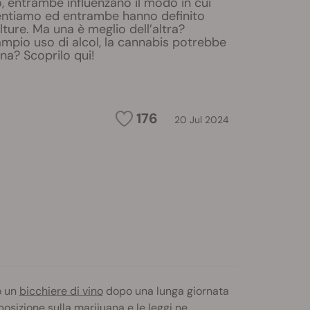
, entrambe influenzano il modo in cui
ntiamo ed entrambe hanno definito
lture. Ma una è meglio dell’altra?
mpio uso di alcol, la cannabis potrebbe
ana? Scoprilo qui!
176
20 Jul 2024
 un
bicchiere di vino
dopo una lunga giornata
osizione sulla marijuana e le leggi ne