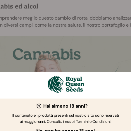
abis ed alcol
prendere meglio questo cambio di rotta, dobbiamo analizzare
n diversi campi, come la nostra salute, il nostro portafoglio e l'
Hai almeno 18 anni?
Il contenuto e i prodotti presenti sul nostro sito sono riservati
ai maggiorenni. Consulta i nostri Termini e Condizioni.
No, non ho ancora 18 anni