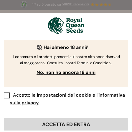
4.7 su 5 basato su
58690 recensioni
☀️
Summer Sales:
Fino al 50% di sconto
su prodotti selezionati! ⏤
Acquista ora
🛍️
Hai almeno 18 anni?
The RQS Blog
Il contenuto e i prodotti presenti sul nostro sito sono riservati
ai maggiorenni. Consulta i nostri Termini e Condizioni.
Blog sullo stile di vita cannabico
Varietà e prodo
No, non ho ancora 18 anni
Accetto
le impostazioni dei cookie
e
l'informativa
sulla privacy
ACCETTA ED ENTRA