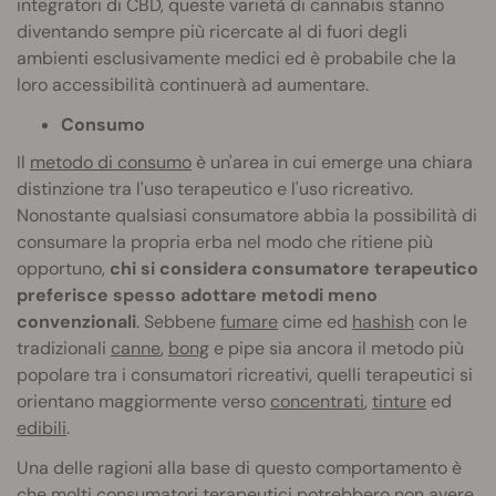
integratori di CBD, queste varietà di cannabis stanno
diventando sempre più ricercate al di fuori degli
ambienti esclusivamente medici ed è probabile che la
loro accessibilità continuerà ad aumentare.
Consumo
Il
metodo di consumo
è un'area in cui emerge una chiara
distinzione tra l'uso terapeutico e l'uso ricreativo.
Nonostante qualsiasi consumatore abbia la possibilità di
consumare la propria erba nel modo che ritiene più
opportuno,
chi si considera consumatore terapeutico
preferisce spesso adottare metodi meno
convenzionali
. Sebbene
fumare
cime ed
hashish
con le
tradizionali
canne
,
bong
e pipe sia ancora il metodo più
popolare tra i consumatori ricreativi, quelli terapeutici si
orientano maggiormente verso
concentrati
,
tinture
ed
edibili
.
Una delle ragioni alla base di questo comportamento è
che molti consumatori terapeutici potrebbero non avere