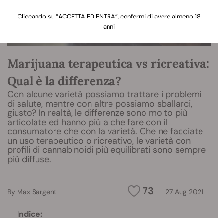
Cliccando su “ACCETTA ED ENTRA”, confermi di avere almeno 18
anni
Marijuana terapeutica vs ricreativa:
Qual è la differenza?
Con alcune varietà possiamo trattare i problemi
di salute, mentre con altre possiamo sballarci,
giusto? In realtà, le differenze sono molto più
articolate ed hanno più a che fare con il
consumatore che con la varietà. Che ne facciate
un uso terapeutico o ricreativo, le varietà con
profili di cannabinoidi più equilibrati sono sempre
più diffuse.
73
By
Max Sargent
27 Aug 2021
Indice: