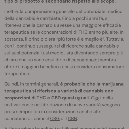
tipo di prodotto è secondario rispetto allo scopo.
Inoltre, la comprensione generale del potenziale medico
della cannabis è cambiata. Fino a pochi anni fa, si
riteneva che la cannabis avesse una maggiore efficacia
terapeutica se le concentrazioni di
THC
erano più alte. In
sostanza, il principio era “più forte è e meglio è”. Tuttavia,
con il continuo susseguirsi di ricerche sulla cannabis e
sui suoi potenziali usi medici, sta diventando sempre più
chiaro che un sano equilibrio di
cannabinoidi
sembra
offrire i maggiori benefici a chi si considera consumatore
terapeutico.
Quindi, in termini generali,
è probabile che la marijuana
terapeutica si riferisca a varietà di cannabis con
proporzioni di THC e CBD quasi uguali.
Oggi, nella
coltivazione e nell'ibridazione di nuove varietà vengono
presi sempre più in considerazione anche altri
cannabinoidi, come il
CBG
e il
CBN
.
All'interazione benefica tra i diversi cannabinoidi,
terpeni