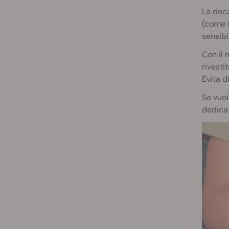
La deca
(come 
sensibi
Con il 
rivesti
Evita d
Se vuoi
dedicat