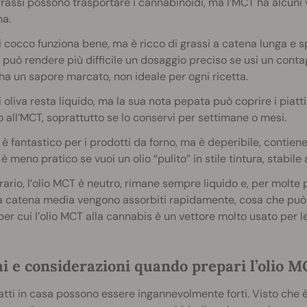
 grassi possono trasportare i cannabinoidi, ma l’MCT ha alcuni 
na.
di cocco funziona bene, ma è ricco di grassi a catena lunga e sp
può rendere più difficile un dosaggio preciso se usi un conta
 ha un sapore marcato, non ideale per ogni ricetta.
di oliva resta liquido, ma la sua nota pepata può coprire i piatt
o all’MCT, soprattutto se lo conservi per settimane o mesi.
o è fantastico per i prodotti da forno, ma è deperibile, contien
è meno pratico se vuoi un olio “pulito” in stile tintura, stabile 
rario, l’olio MCT è neutro, rimane sempre liquido e, per molte p
a catena media vengono assorbiti rapidamente, cosa che può f
per cui l’olio MCT alla cannabis è un vettore molto usato per le
i e considerazioni quando prepari l’olio M
 fatti in casa possono essere ingannevolmente forti. Visto che è 