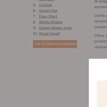
di esag
5.
Critical
aument
6.
Quick One
Conta a
7.
Easy Start
durant
8.
White Widow
costant
9.
Green Gelato Auto
10.
Royal Dwarf
Infine,
prodott
TOP 10 SEMI DI CANNABIS
chiaram
Attr
T
P
T
B