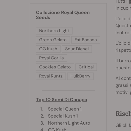
Tutti i
in cuci
Collezione Royal Queen
Seeds
L’olio 
Questo 
Northern Light
Inoltre
Green Gelato
Fat Banana
L’olio 
OG Kush
Sour Diesel
rispett
Royal Gorilla
Il burr
Cookies Gelato
Critical
questo 
Royal Runtz
HulkBerry
Al cont
grassi 
motivi 
Top 10 Semi Di Canapa
1.
Special Queen 1
Risch
2.
Special Kush 1
3.
Northern Light Auto
Gli oli
4.
OG Kush