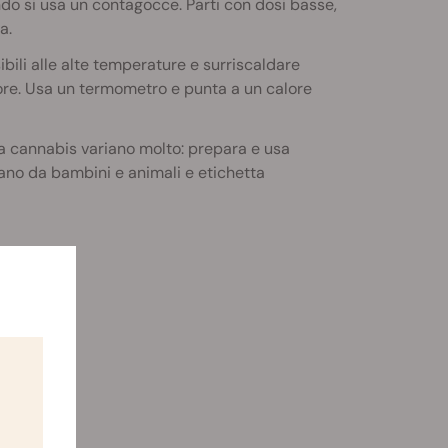
ndo si usa un contagocce. Parti con dosi basse,
a.
bili alle alte temperature e surriscaldare
ore. Usa un termometro e punta a un calore
lla cannabis variano molto: prepara e usa
tano da bambini e animali e etichetta
alore