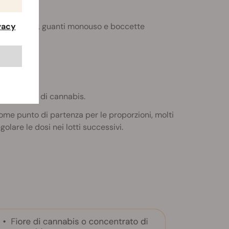
ivacy
e, un imbuto, guanti monouso e boccette
 semplice.
concentrato di cannabis.
 Come punto di partenza per le proporzioni, molti
golare le dosi nei lotti successivi.