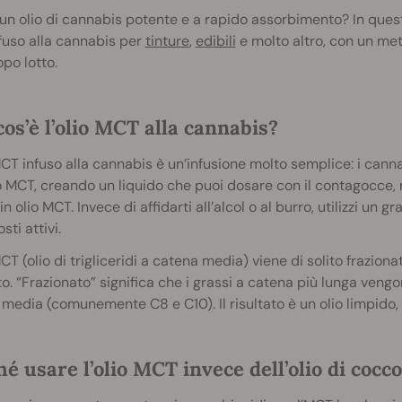
un olio di cannabis potente e a rapido assorbimento? In ques
fuso alla cannabis per
tinture
,
edibili
e molto altro, con un met
opo lotto.
os’è l’olio MCT alla cannabis?
MCT infuso alla cannabis è un’infusione molto semplice: i can
io MCT, creando un liquido che puoi
dosare con il contagocce,
 in olio MCT. Invece di affidarti all’alcol o al burro, utilizzi un
sti attivi.
CT (olio di trigliceridi a catena media) viene di solito frazionato
o. “Frazionato” significa che i grassi a catena più lunga vengo
media (comunemente C8 e C10). Il risultato è un olio limpido,
é usare l’olio MCT invece dell’olio di cocco