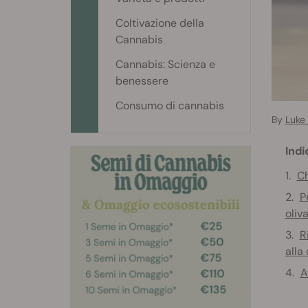
Coltivazione della
Cannabis
Cannabis: Scienza e
benessere
Consumo di cannabis
By
Luke
Indi
Ch
P
oliv
R
alla
A