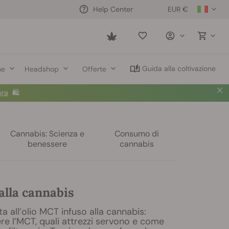
EUR €
Help Center
Saved
items
Guida alla coltivazione
ne
Headshop
Offerte
ora
🛍️
Cannabis: Scienza e
Consumo di
benessere
cannabis
alla cannabis
 all’olio MCT infuso alla cannabis:
re l’MCT, quali attrezzi servono e come