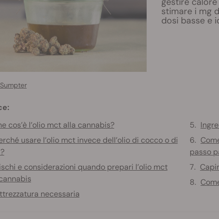
gestire calore
stimare i mg d
dosi basse e i
 Sumpter
ce:
e cos’è l’olio mct alla cannabis?
Ingre
erché usare l’olio mct invece dell’olio di cocco o di
Come 
a?
passo p
ischi e considerazioni quando prepari l’olio mct
Capir
 cannabis
Come 
ttrezzatura necessaria