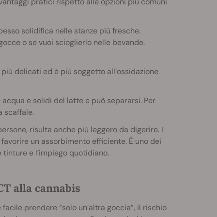
vantaggi pratici rispetto alle opzioni più comuni
esso solidifica nelle stanze più fresche.
gocce o se vuoi scioglierlo nelle bevande.
i più delicati ed è più soggetto all’ossidazione
e acqua e solidi del latte e può separarsi. Per
a scaffale.
ersone, risulta anche più leggero da digerire. I
avorire un assorbimento efficiente. È uno dei
 tinture e l’impiego quotidiano.
CT alla cannabis
facile prendere “solo un’altra goccia”, il rischio