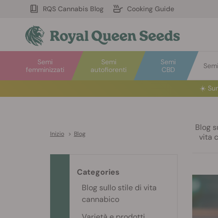
RQS Cannabis Blog
Cooking Guide
Semi
Semi
Semi
Semi 
femminizzati
autofiorenti
CBD
☀️
S
u
Blog su
Inizio
>
Blog
vita 
Categories
Blog sullo stile di vita
cannabico
Varietà e prodotti