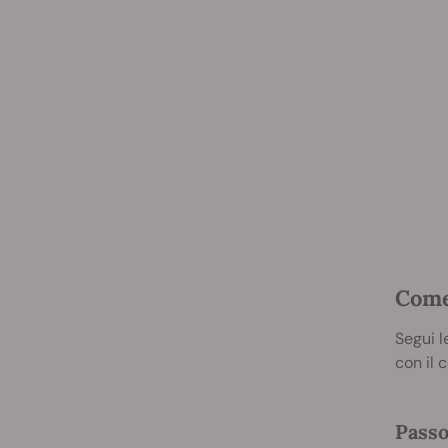
Come 
Segui l
con il 
Passo