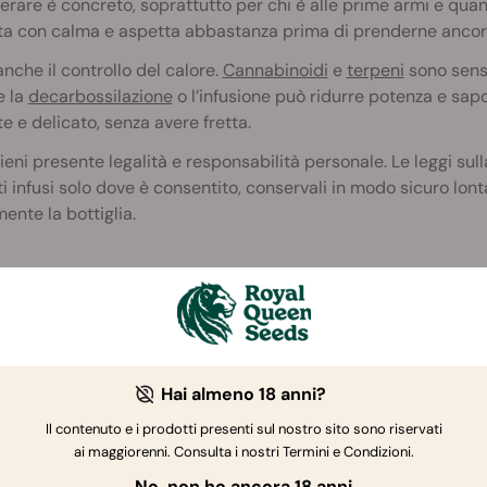
erare è concreto, soprattutto per chi è alle prime armi e qua
a con calma e aspetta abbastanza prima di prenderne ancor
nche il controllo del calore.
Cannabinoidi
e
terpeni
sono sensi
e la
decarbossilazione
o l’infusione può ridurre potenza e sap
e e delicato, senza avere fretta.
 tieni presente legalità e responsabilità personale. Le leggi su
i infusi solo dove è consentito, conservali in modo sicuro lon
ente la bottiglia.
ezzatura necessaria
eglia da forno e forno (per la decarbossilazione)
entolino piccolo o bagnomaria, più una ciotola resistente al c
Hai almeno 18 anni?
ermometro
Il contenuto e i prodotti presenti sul nostro sito sono riservati
ai maggiorenni. Consulta i nostri Termini e Condizioni.
arattolo per l’infusione
No, non ho ancora 18 anni