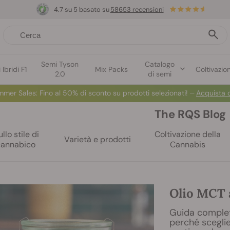
4.7 su 5 basato su
58653 recensioni
Semi Tyson
Catalogo
Ibridi F1
Mix Packs
Coltivazio
2.0
di semi
mmer Sales:
Fino al 50% di sconto su prodotti selezionati! ⏤
Acquista 
The RQS Blog
llo stile di
Coltivazione della
Varietà e prodotti
cannabico
Cannabis
Olio MCT 
Guida completa
perché sceglie