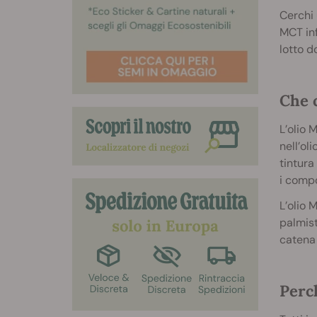
Cerchi 
MCT in
lotto d
Che c
L’olio 
nell’ol
tintura
i compo
L’olio M
palmist
catena 
Perch