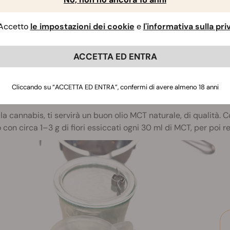
arza alimentare o colino a maglia fine per filtrare
Accetto
le impostazioni dei cookie
e
l'informativa sulla pr
giore precisione e pulizia, valuta anche una bilancia digital
cce in vetro ambrato per la conservazione e un dosaggio più
ACCETTA ED ENTRA
edienti
Cliccando su “ACCETTA ED ENTRA”, confermi di avere almeno 18 anni
eparare l’olio MCT infuso usando sia fiori di cannabis sia un 
lla cannabis, ti servirà un buon olio MCT naturale, di qualità.
o con circa 1–3 g di fiori essiccati ogni 30 ml di MCT, per poi re