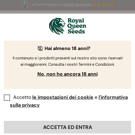
4.7 su 5 basato su
58690 recensioni
☀️
Summer Sales:
Fino al 50% di sconto
su prodotti selezionati! ⏤
Acquista ora
🛍️
Hai almeno 18 anni?
The RQS Blog
Il contenuto e i prodotti presenti sul nostro sito sono riservati
ai maggiorenni. Consulta i nostri Termini e Condizioni.
Blog sullo stile di vita cannabico
Varietà e prodo
No, non ho ancora 18 anni
Accetto
le impostazioni dei cookie
e
l'informativa
sulla privacy
ACCETTA ED ENTRA