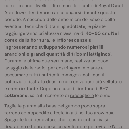
cambieranno i livelli di fitormoni, le piante di Royal Dwarf
Autoflower tenderanno ad allungarsi durante questo
periodo. A seconda delle dimensioni del vaso e delle
eventuali tecniche di training adottate, le piante
raggiungeranno un'altezza massima di
40–90 cm
.
Nel
corso della fioritura, le infiorescenze si
ingrosseranno sviluppando numerosi pistilli
arancioni e grandi quantità di tricomi lattiginosi
.
Durante le ultime due settimane, realizza un buon
lavaggio delle radici per costringere le piante a
consumare tutti i nutrienti immagazzinati, con il
potenziale risultato di un fumo o un vapore più vellutato
e meno irritante. Dopo una fase di fioritura di
6–7
settimane
, sarà il momento di
raccogliere
le cime!
Taglia le piante alla base del gambo poco sopra il
terreno ed appendile a testa in giù nel tuo grow box.
Spegni le luci per evitare che i costituenti attivi si
degradino e tieni acceso un ventilatore per evitare l'aria