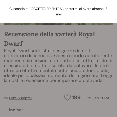
Cliccando su “ACCETTA ED ENTRA”, confermi di avere almeno 18
anni
Recensione della varietà Royal
Dwarf
Royal Dwarf soddisfa le esigenze di molti
coltivatori di cannabis. Questo ibrido autofiorente
mantiene dimensioni compatte per tutto il ciclo di
crescita ed è molto discreto da coltivare. Inoltre,
offre un effetto mentalmente lucido e funzionale,
ideale per qualsiasi momento della giornata. Leggi
la nostra recensione per imparare a coltivarla.
189
By
Luke Sumpter
25 Sep 2024
Indice: