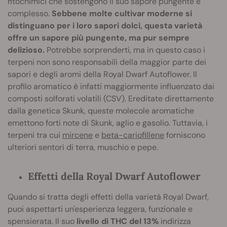
fitochimici che sostengono il suo sapore pungente e
complesso.
Sebbene molte cultivar moderne si
distinguano per i loro sapori dolci, questa varietà
offre un sapore più pungente, ma pur sempre
delizioso.
Potrebbe sorprenderti, ma in questo caso i
terpeni non sono responsabili della maggior parte dei
sapori e degli aromi della Royal Dwarf Autoflower. Il
profilo aromatico è infatti maggiormente influenzato dai
composti solforati volatili (CSV). Ereditate direttamente
dalla genetica Skunk, queste molecole aromatiche
emettono forti note di Skunk, aglio e gasolio. Tuttavia, i
terpeni tra cui
mircene
e
beta-cariofillene
forniscono
ulteriori sentori di terra, muschio e pepe.
Effetti della Royal Dwarf Autoflower
Quando si tratta degli effetti della varietà Royal Dwarf,
puoi aspettarti un'esperienza leggera, funzionale e
spensierata. Il suo
livello di THC del 13%
indirizza