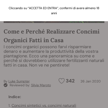
Cliccando su “ACCETTA ED ENTRA”, confermi di avere almeno 18
anni
Come e Perché Realizzare Concimi
Organici Fatti in Casa
I concimi organici possono farvi risparmiare
denaro e aumentare la produttività della vostra
piantagione. Ecco una panoramica su come e
perché si dovrebbero utilizzare fertilizzanti naturali
fatti in casa. Non ve ne pentirete!
342
By
Luke Sumpter
26 Jan 2020
Reviewed by:
Silvia Maroto
Indice:
Concimi sintetici vs. concimi naturali