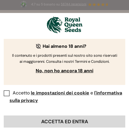
4.7 su 5 basato su
58744 recensioni
☀️
Summer Sales:
Fino al 50% di sconto
su prodotti selezionati! ⏤
Acquista ora
🛍️
Hai almeno 18 anni?
The RQS Blog
Il contenuto e i prodotti presenti sul nostro sito sono riservati
ai maggiorenni. Consulta i nostri Termini e Condizioni.
Blog sullo stile di vita cannabico
Varietà e prodo
No, non ho ancora 18 anni
Accetto
le impostazioni dei cookie
e
l'informativa
sulla privacy
ACCETTA ED ENTRA