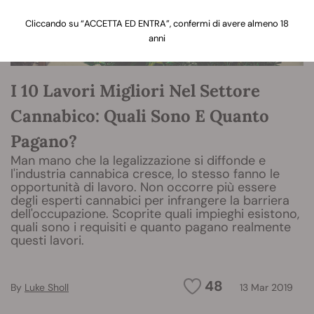
Cliccando su “ACCETTA ED ENTRA”, confermi di avere almeno 18
anni
I 10 Lavori Migliori Nel Settore
Cannabico: Quali Sono E Quanto
Pagano?
Man mano che la legalizzazione si diffonde e
l'industria cannabica cresce, lo stesso fanno le
opportunità di lavoro. Non occorre più essere
degli esperti cannabici per infrangere la barriera
dell'occupazione. Scoprite quali impieghi esistono,
quali sono i requisiti e quanto pagano realmente
questi lavori.
48
By
Luke Sholl
13 Mar 2019