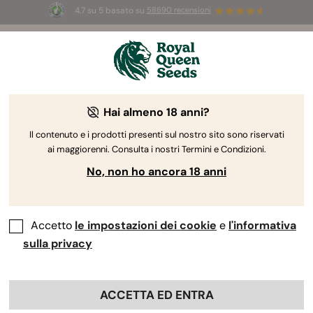
4.7 su 5 basato su
58690 recensioni
☀️
Summer Sales:
Fino al 50% di sconto
su prodotti selezionati! ⏤
Acquista ora
🛍️
Hai almeno 18 anni?
The RQS Blog
Il contenuto e i prodotti presenti sul nostro sito sono riservati
ai maggiorenni. Consulta i nostri Termini e Condizioni.
Blog sullo stile di vita cannabico
Varietà e prodo
No, non ho ancora 18 anni
Accetto
le impostazioni dei cookie
e
l'informativa
sulla privacy
ACCETTA ED ENTRA