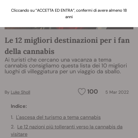
Cliccando su “ACCETTA ED ENTRA”, confermi di avere almeno 18
anni
Le 12 migliori destinazioni per i fan
della cannabis
Ai turisti che cercano una vacanza a tema
cannabis consigliamo questa lista dei 10 migliori
luoghi di villeggiatura per un viaggio da sballo.
100
By
Luke Sholl
5 Mar 2022
Indice:
L'ascesa del turismo a tema cannabis
Le 12 nazioni più tolleranti verso la cannabis da
visitare