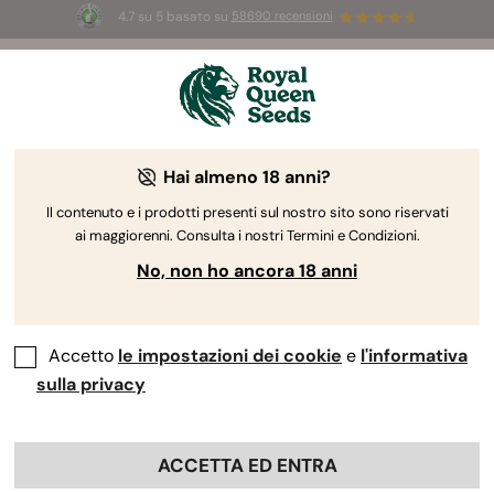
4.7 su 5 basato su
58690 recensioni
☀️
Summer Sales:
Fino al 50% di sconto
su prodotti selezionati! ⏤
Acquista ora
🛍️
Hai almeno 18 anni?
The RQS Blog
Il contenuto e i prodotti presenti sul nostro sito sono riservati
ai maggiorenni. Consulta i nostri Termini e Condizioni.
Blog sullo stile di vita cannabico
Varietà e prodo
No, non ho ancora 18 anni
Accetto
le impostazioni dei cookie
e
l'informativa
sulla privacy
ACCETTA ED ENTRA