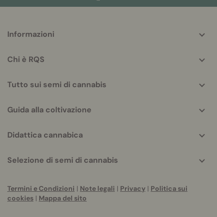
More
Informazioni
helpful
info
Chi è RQS
Tutto sui semi di cannabis
Guida alla coltivazione
Didattica cannabica
Selezione di semi di cannabis
Termini e Condizioni
|
Note legali
|
Privacy
|
Politica sui
cookies
|
Mappa del sito