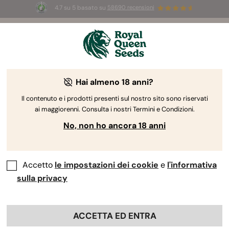
4.7 su 5 basato su
58690 recensioni
☀️
Summer Sales:
Fino al 50% di sconto
su prodotti selezionati! ⏤
Acquista ora
🛍️
Hai almeno 18 anni?
The RQS Blog
Il contenuto e i prodotti presenti sul nostro sito sono riservati
ai maggiorenni. Consulta i nostri Termini e Condizioni.
Blog sullo stile di vita cannabico
Varietà e prodo
No, non ho ancora 18 anni
Accetto
le impostazioni dei cookie
e
l'informativa
sulla privacy
ACCETTA ED ENTRA