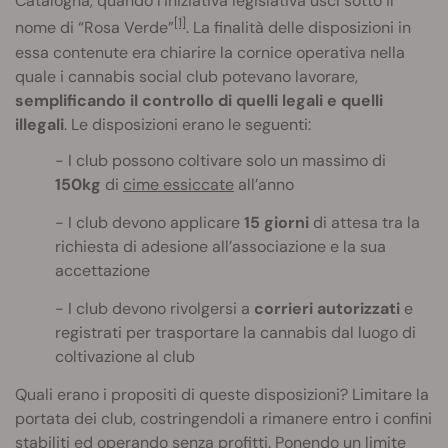
Catalogna, quando l'iniziativa legislativa uscì sotto il
[1]
nome di “Rosa Verde”
. La finalità delle disposizioni in
essa contenute era chiarire la cornice operativa nella
quale i cannabis social club potevano lavorare,
semplificando il controllo di quelli legali e quelli
illegali
. Le disposizioni erano le seguenti:
I club possono coltivare solo un massimo di
150kg
di
cime essiccate
all’anno
I club devono applicare
15 giorni
di attesa tra la
richiesta di adesione all’associazione e la sua
accettazione
I club devono rivolgersi a
corrieri autorizzati
e
registrati per trasportare la cannabis dal luogo di
coltivazione al club
Quali erano i propositi di queste disposizioni? Limitare la
portata dei club, costringendoli a rimanere entro i confini
stabiliti ed operando senza profitti. Ponendo un limite