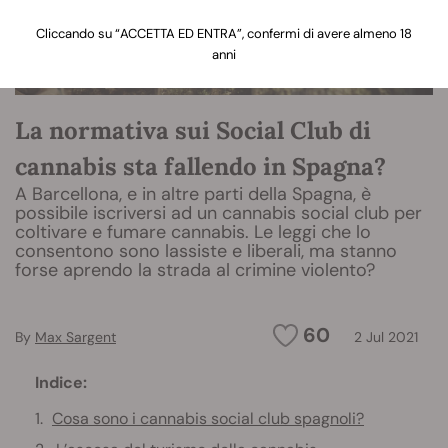
Cliccando su “ACCETTA ED ENTRA”, confermi di avere almeno 18
anni
La normativa sui Social Club di
cannabis sta fallendo in Spagna?
A Barcellona, e in altre parti della Spagna, è
possibile iscriversi ad un cannabis social club per
coltivare e fumare cannabis. Le leggi che lo
consentono sono lassiste e liberali, ma stanno
forse aprendo la strada al crimine violento?
60
By
Max Sargent
2 Jul 2021
Indice:
Cosa sono i cannabis social club spagnoli?