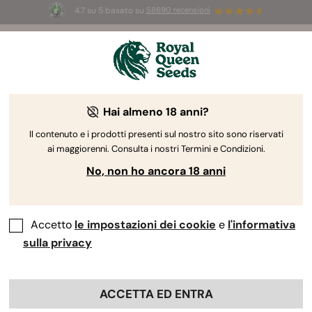
4.7 su 5 basato su
58690 recensioni
☀️
Summer Sales:
Fino al 50% di sconto
su prodotti selezionati! ⏤
Acquista ora
🛍️
Hai almeno 18 anni?
The RQS Blog
Il contenuto e i prodotti presenti sul nostro sito sono riservati
ai maggiorenni. Consulta i nostri Termini e Condizioni.
Blog sullo stile di vita cannabico
Varietà e prodo
No, non ho ancora 18 anni
Accetto
le impostazioni dei cookie
e
l'informativa
sulla privacy
ACCETTA ED ENTRA