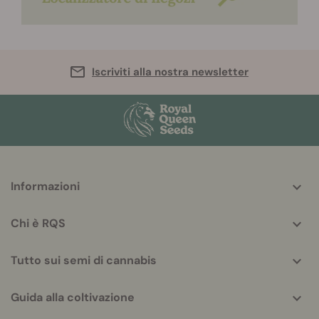
Iscriviti alla nostra newsletter
More
Informazioni
helpful
info
Chi è RQS
Tutto sui semi di cannabis
Guida alla coltivazione