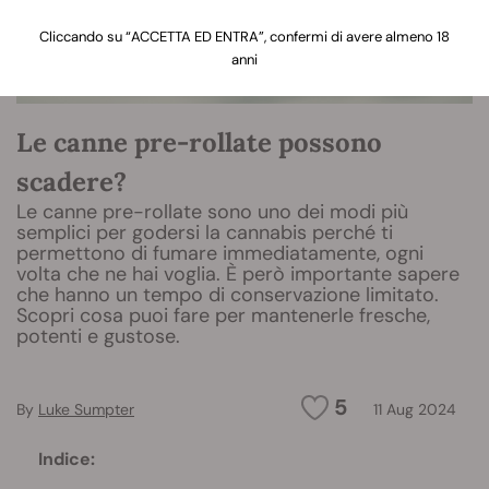
Cliccando su “ACCETTA ED ENTRA”, confermi di avere almeno 18
anni
Le canne pre-rollate possono
scadere?
Le canne pre-rollate sono uno dei modi più
semplici per godersi la cannabis perché ti
permettono di fumare immediatamente, ogni
volta che ne hai voglia. È però importante sapere
che hanno un tempo di conservazione limitato.
Scopri cosa puoi fare per mantenerle fresche,
potenti e gustose.
5
By
Luke Sumpter
11 Aug 2024
Indice: