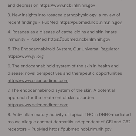
and depression
https://www.ncbi.nlm.nih.gov
New insights into rosacea pathophysiology: a review of
recent findings - PubMed
https://pubmed.ncbi.nlm.nih.gov
Rosacea as a disease of cathelicidins and skin innate
immunity - PubMed
https://pubmed.ncbi.nlm.nih.gov
The Endocannabinoid System, Our Universal Regulator
https://www.jyi.org
The endocannabinoid system of the skin in health and
disease: novel perspectives and therapeutic opportunities
https://www.sciencedirect.com
The endocannabinoid system of the skin. A potential
approach for the treatment of skin disorders
https://www.sciencedirect.com
Anti-inflammatory activity of topical THC in DNFB-mediated
mouse allergic contact dermatitis independent of CB1 and CB2
receptors - PubMed
https://pubmed.ncbi.nlm.nih.gov