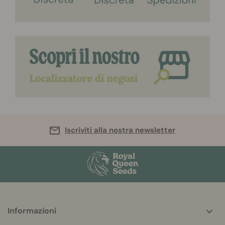
Iscriviti alla nostra newsletter
More
Informazioni
helpful
info