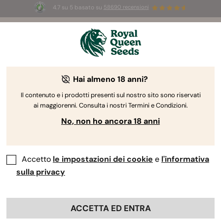
4.7 su 5 basato su
58690 recensioni
☀️
Summer Sales:
Fino al 50% di sconto
su prodotti selezionati! ⏤
Acquista ora
🛍️
Hai almeno 18 anni?
The RQS Blog
Il contenuto e i prodotti presenti sul nostro sito sono riservati
ai maggiorenni. Consulta i nostri Termini e Condizioni.
Blog sullo stile di vita cannabico
Varietà e prodo
No, non ho ancora 18 anni
Accetto
le impostazioni dei cookie
e
l'informativa
sulla privacy
ACCETTA ED ENTRA