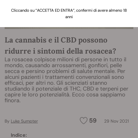
Cliccando su “ACCETTA ED ENTRA”, confermi di avere almeno 18
anni
La cannabis e il CBD possono
ridurre i sintomi della rosacea?
La rosacea colpisce milioni di persone in tutto il
mondo, causando arrossamenti, gonfiori, pelle
secca e persino problemi di salute mentale. Per
alcuni pazienti i trattamenti convenzionali sono
efficaci, per altri no. Gli scienziati stanno
studiando il potenziale di THC, CBD e terpeni per
capire le loro potenzialità. Ecco cosa sappiamo
finora.
59
By
Luke Sumpter
29 Nov 2021
Indice: