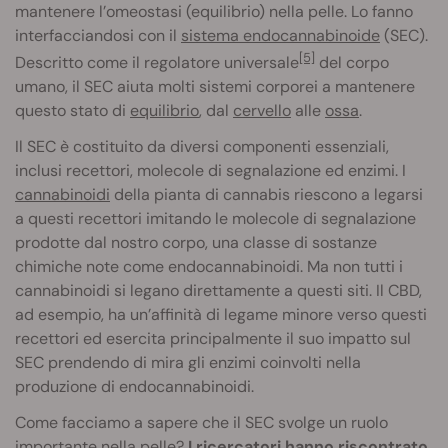
mantenere l’omeostasi (equilibrio) nella pelle. Lo fanno
interfacciandosi con il
sistema endocannabinoide
(SEC).
[5]
Descritto come il regolatore universale
del corpo
umano, il SEC aiuta molti sistemi corporei a mantenere
questo stato di
equilibrio
, dal
cervello
alle
ossa
.
Il SEC è costituito da diversi componenti essenziali,
inclusi recettori, molecole di segnalazione ed enzimi. I
cannabinoidi
della pianta di cannabis riescono a legarsi
a questi recettori imitando le molecole di segnalazione
prodotte dal nostro corpo, una classe di sostanze
chimiche note come endocannabinoidi. Ma non tutti i
cannabinoidi si legano direttamente a questi siti. Il CBD,
ad esempio, ha un’affinità di legame minore verso questi
recettori ed esercita principalmente il suo impatto sul
SEC prendendo di mira gli enzimi coinvolti nella
produzione di endocannabinoidi.
Come facciamo a sapere che il SEC svolge un ruolo
importante nella pelle?
I ricercatori hanno riscontrato