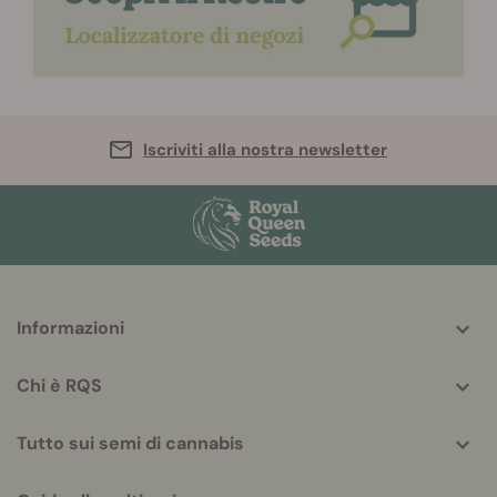
Iscriviti alla nostra newsletter
More
Informazioni
helpful
info
Chi è RQS
Tutto sui semi di cannabis