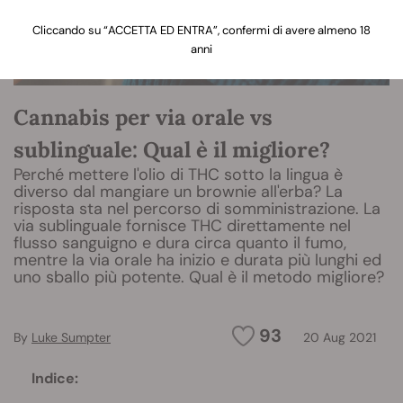
Cliccando su “ACCETTA ED ENTRA”, confermi di avere almeno 18
anni
Cannabis per via orale vs
sublinguale: Qual è il migliore?
Perché mettere l'olio di THC sotto la lingua è
diverso dal mangiare un brownie all'erba? La
risposta sta nel percorso di somministrazione. La
via sublinguale fornisce THC direttamente nel
flusso sanguigno e dura circa quanto il fumo,
mentre la via orale ha inizio e durata più lunghi ed
uno sballo più potente. Qual è il metodo migliore?
93
By
Luke Sumpter
20 Aug 2021
Indice: