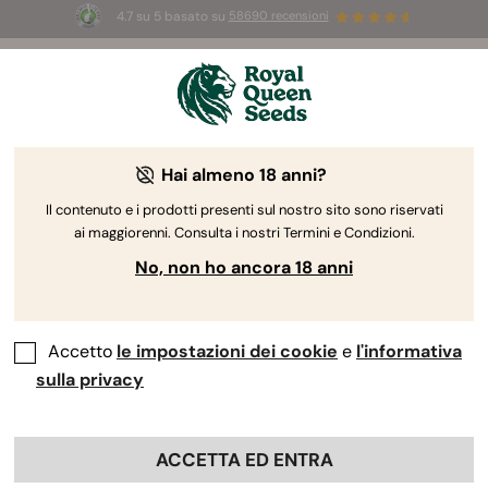
4.7 su 5 basato su
58690 recensioni
☀️
Summer Sales:
Fino al 50% di sconto
su prodotti selezionati! ⏤
Acquista ora
🛍️
Hai almeno 18 anni?
The RQS Blog
Il contenuto e i prodotti presenti sul nostro sito sono riservati
ai maggiorenni. Consulta i nostri Termini e Condizioni.
Blog sullo stile di vita cannabico
Varietà e prodo
No, non ho ancora 18 anni
Accetto
le impostazioni dei cookie
e
l'informativa
sulla privacy
ACCETTA ED ENTRA