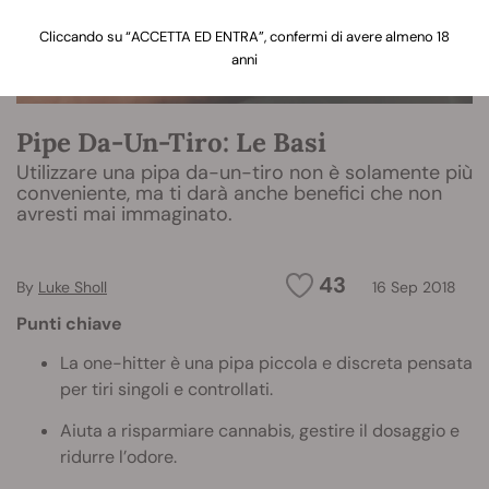
Cliccando su “ACCETTA ED ENTRA”, confermi di avere almeno 18
anni
Pipe Da-Un-Tiro: Le Basi
Utilizzare una pipa da-un-tiro non è solamente più
conveniente, ma ti darà anche benefici che non
avresti mai immaginato.
43
By
Luke Sholl
16 Sep 2018
Punti chiave
La one-hitter è una pipa piccola e discreta pensata
per tiri singoli e controllati.
Aiuta a risparmiare cannabis, gestire il dosaggio e
ridurre l’odore.