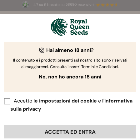
4.7 su 5 basato su
58690 recensioni
🎁
3 semi White Widow Auto
GRATIS per i
primi 100 che usano il codice
AUGUST26 🌿
Hai almeno 18 anni?
The RQS Blog
Il contenuto e i prodotti presenti sul nostro sito sono riservati
ai maggiorenni. Consulta i nostri Termini e Condizioni.
Blog sullo stile di vita cannabico
Varietà e prodo
No, non ho ancora 18 anni
Accetto
le impostazioni dei cookie
e
l'informativa
sulla privacy
ACCETTA ED ENTRA