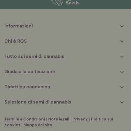
More
Informazioni
helpful
info
Chi è RQS
Tutto sui semi di cannabis
Guida alla coltivazione
Didattica cannabica
Selezione di semi di cannabis
Termini e Condizioni
|
Note legali
|
Privacy
|
Politica sui
cookies
|
Mappa del sito