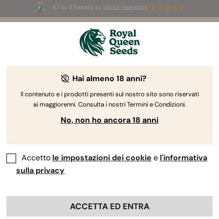
4.7 su 5 basato su
58653 recensioni
⏳
2x1
-
Offerta limitata
to
2d 16h 38m 16s
🌱
️
Hai almeno 18 anni?
The RQS Blog
Il contenuto e i prodotti presenti sul nostro sito sono riservati
ai maggiorenni. Consulta i nostri Termini e Condizioni.
Blog sullo stile di vita cannabico
Varietà e prodo
No, non ho ancora 18 anni
Accetto
le impostazioni dei cookie
e
l'informativa
sulla privacy
ACCETTA ED ENTRA