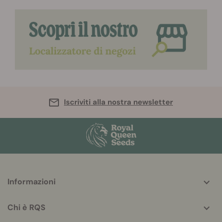
Iscriviti alla nostra newsletter
More
Informazioni
helpful
info
Chi è RQS