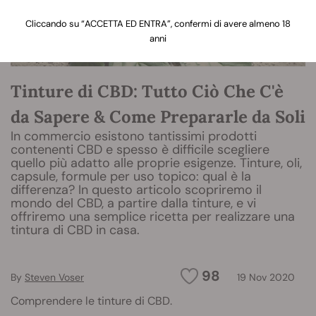
Cliccando su “ACCETTA ED ENTRA”, confermi di avere almeno 18
anni
Tinture di CBD: Tutto Ciò Che C'è
da Sapere & Come Prepararle da Soli
In commercio esistono tantissimi prodotti
contenenti CBD e spesso è difficile scegliere
quello più adatto alle proprie esigenze. Tinture, oli,
capsule, formule per uso topico: qual è la
differenza? In questo articolo scopriremo il
mondo del CBD, a partire dalla tinture, e vi
offriremo una semplice ricetta per realizzare una
tintura di CBD in casa.
98
By
Steven Voser
19 Nov 2020
Comprendere le tinture di CBD.