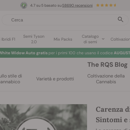
4.7 su 5 basato su
58690 recensioni
Semi Tyson
Catalogo
Ibridi F1
Mix Packs
Coltivazio
2.0
di semi
White Widow Auto gratis
per i primi 100 che usano il codice
AUGUST
The RQS Blog
llo stile di
Coltivazione della
Varietà e prodotti
cannabico
Cannabis
Carenza di
Sintomi e 