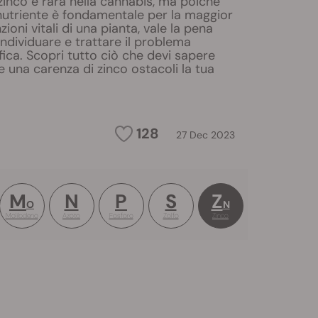
zinco è rara nella cannabis, ma poiché
utriente è fondamentale per la maggior
zioni vitali di una pianta, vale la pena
dividuare e trattare il problema
fica. Scopri tutto ciò che devi sapere
e una carenza di zinco ostacoli la tua
128
27 Dec 2023
M
N
P
S
Z
O
N
Molibdeno
Azoto
Fosforo
Zolfo
Zinco