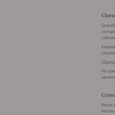
Cloro
Quando 
cloropl
coloraz
Essendo
chioma.
Cloros
Più spe
saranno
Cresc
Senza s
fermars