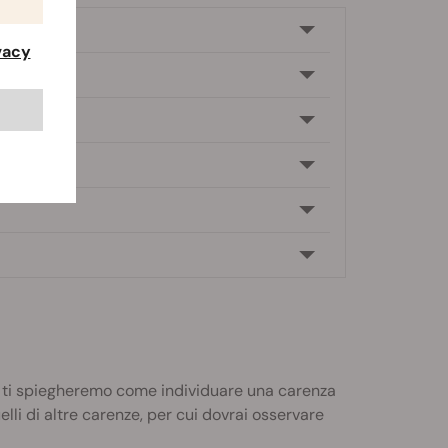
ivacy
te, ti spiegheremo come individuare una carenza
lli di altre carenze, per cui dovrai osservare