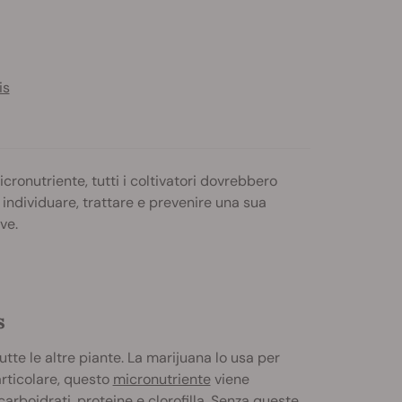
is
cronutriente, tutti i coltivatori dovrebbero
individuare, trattare e prevenire una sua
ve.
s
tte le altre piante. La marijuana lo usa per
articolare, questo
micronutriente
viene
carboidrati, proteine e clorofilla. Senza queste