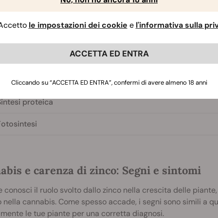
ttivazione degli enzimi
Accetto
le impostazioni dei cookie
e
l'informativa sulla pr
intesi del DNA e dell'RNA
ACCETTA ED ENTRA
esistenza a parassiti e malattie
viluppo di fiori e semi
Cliccando su “ACCETTA ED ENTRA”, confermi di avere almeno 18 anni
intesi proteica
Fotosintesi
bis e carenza di zinco: Segni e sintomi
 conosci il ruolo svolto dallo zinco nella crescita delle pian
o nella cannabis. Come spesso accade, i segni sono simili a que
mente le tue piante per una corretta diagnosi.