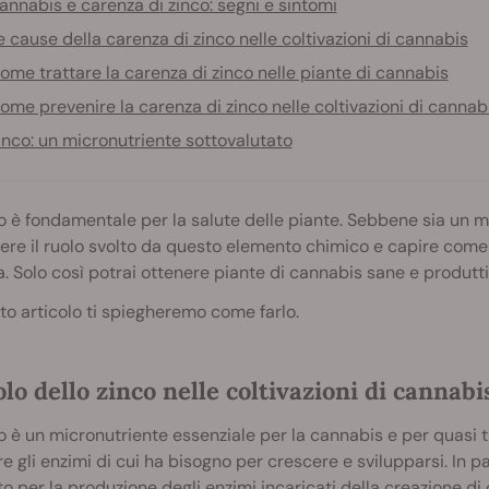
annabis e carenza di zinco: segni e sintomi
e cause della carenza di zinco nelle coltivazioni di cannabis
ome trattare la carenza di zinco nelle piante di cannabis
ome prevenire la carenza di zinco nelle coltivazioni di cannab
inco: un micronutriente sottovalutato
o è fondamentale per la salute delle piante. Sebbene sia un mi
re il ruolo svolto da questo elemento chimico e capire come 
. Solo così potrai ottenere piante di cannabis sane e produtti
to articolo ti spiegheremo come farlo.
olo dello zinco nelle coltivazioni di cannabi
o è un micronutriente essenziale per la cannabis e per quasi tu
e gli enzimi di cui ha bisogno per crescere e svilupparsi. In p
ato per la produzione degli enzimi incaricati della creazione di 