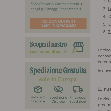
C
L
C
C
Z
Lo zinc
conosce
carenza
In ques
Il ru
Lo zinc
produrr
utilizz