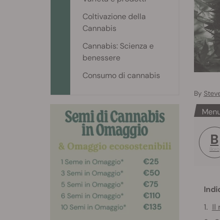
Coltivazione della
Cannabis
Cannabis: Scienza e
benessere
Consumo di cannabis
By
Stev
Menu
B
Boro
Indi
Il