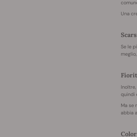
comunq
Una cre
Scars
Se le p
meglio,
Fiori
Inoltre
quindi è
Ma se n
abbia 
Color