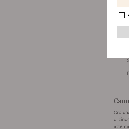
A
S
R
S
S
Canna
Ora che
di zinc
attenta