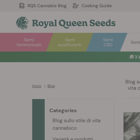
RQS Cannabis Blog
Cooking Guide
Semi
Semi
Semi
Semi 
femminizzati
autofiorenti
CBD
🎁
3 
Blog su
Inizio
>
Blog
vita 
Categories
Blog sullo stile di vita
cannabico
Varietà e prodotti