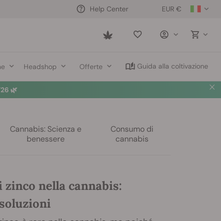
EUR €
Help Center
Saved
items
Guida alla coltivazione
ne
Headshop
Offerte
26 🌿
Cannabis: Scienza e
Consumo di
benessere
cannabis
 zinco nella cannabis:
soluzioni