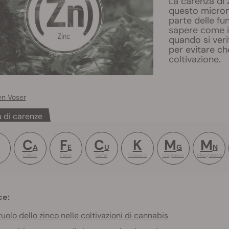
La carenza di 
questo micron
parte delle fun
sapere come in
quando si veri
per evitare ch
coltivazione.
en Voser
 di carenze
C
F
C
K
M
M
A
E
U
G
N
Calcio
Ferro
Rame
Potassio
Magnesio
Manganese
ce:
 ruolo dello zinco nelle coltivazioni di cannabis