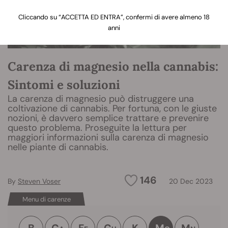
Cliccando su “ACCETTA ED ENTRA”, confermi di avere almeno 18
anni
Carenza di magnesio nella cannabis:
Sintomi e soluzioni
La carenza di magnesio può distruggere una
coltivazione di cannabis. Per fortuna, con le giuste
nozioni, è davvero semplice trattare e prevenire
questo problema. Proseguite la lettura per
maggiori informazioni sulla carenza di magnesio
nelle piante di cannabis.
146
By
Steven Voser
20 Dec 2023
Menu di carenze
B
C
F
C
K
M
M