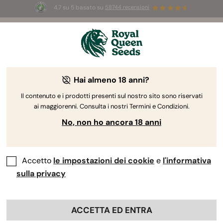
4.7 su 5 basato su
58744 recensioni
☀️
Summer Sales:
Fino al 50% di sconto
su prodotti selezionati! ⏤
Acquista ora
🛍️
Hai almeno 18 anni?
The RQS Blog
Il contenuto e i prodotti presenti sul nostro sito sono riservati
ai maggiorenni. Consulta i nostri Termini e Condizioni.
Blog sullo stile di vita cannabico
Varietà e prodo
No, non ho ancora 18 anni
Accetto
le impostazioni dei cookie
e
l'informativa
sulla privacy
ACCETTA ED ENTRA