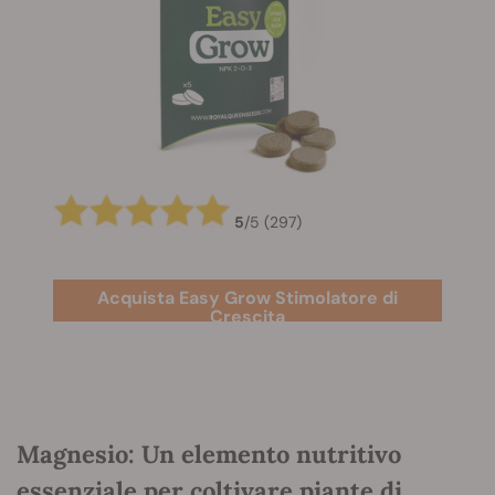
5
/
5
(297)
Acquista Easy Grow Stimolatore di
Crescita
Magnesio: Un elemento nutritivo
essenziale per coltivare piante di