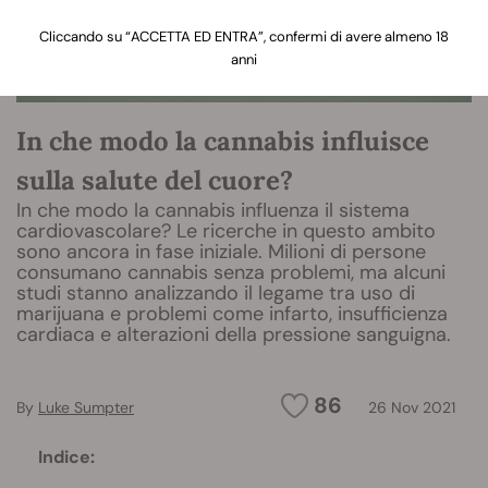
Cliccando su “ACCETTA ED ENTRA”, confermi di avere almeno 18
anni
In che modo la cannabis influisce
sulla salute del cuore?
In che modo la cannabis influenza il sistema
cardiovascolare? Le ricerche in questo ambito
sono ancora in fase iniziale. Milioni di persone
consumano cannabis senza problemi, ma alcuni
studi stanno analizzando il legame tra uso di
marijuana e problemi come infarto, insufficienza
cardiaca e alterazioni della pressione sanguigna.
86
By
Luke Sumpter
26 Nov 2021
Indice: