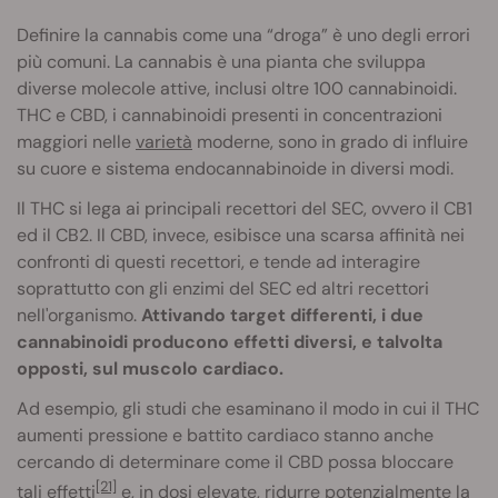
Definire la cannabis come una “droga” è uno degli errori
più comuni. La cannabis è una pianta che sviluppa
diverse molecole attive, inclusi oltre 100 cannabinoidi.
THC e CBD, i cannabinoidi presenti in concentrazioni
maggiori nelle
varietà
moderne, sono in grado di influire
su cuore e sistema endocannabinoide in diversi modi.
Il THC si lega ai principali recettori del SEC, ovvero il CB1
ed il CB2. Il CBD, invece, esibisce una scarsa affinità nei
confronti di questi recettori, e tende ad interagire
soprattutto con gli enzimi del SEC ed altri recettori
nell'organismo.
Attivando target differenti, i due
cannabinoidi producono effetti diversi, e talvolta
opposti, sul muscolo cardiaco.
Ad esempio, gli studi che esaminano il modo in cui il THC
aumenti pressione e battito cardiaco stanno anche
cercando di determinare come il CBD possa bloccare
[21]
tali effetti
e, in dosi elevate, ridurre potenzialmente la