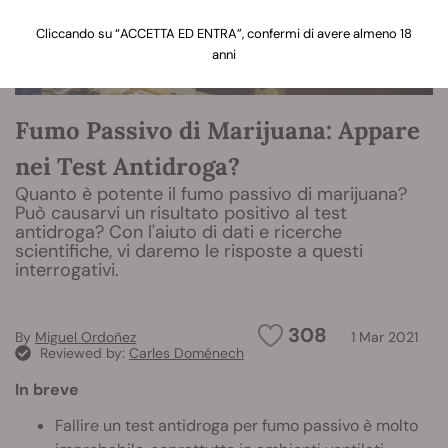
Cliccando su “ACCETTA ED ENTRA”, confermi di avere almeno 18
anni
Fumo Passivo di Marijuana: Appare
nei Test Antidroga?
Quanto è potente il fumo passivo di marijuana?
Può causarvi un risultato positivo al test
antidroga? Con l'aiuto di dati e ricerche
scientifiche, vi daremo le risposte a questi
interrogativi.
308
By
Miguel Ordoñez
1 Mar 2021
Reviewed by:
Carles Doménech
In breve
Fallire un test antidroga per fumo passivo è molto