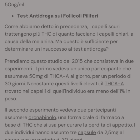
50ng/ml.
Test Antidroga sui Follicoli Piliferi
Come abbiamo detto in precedenza, i capelli scuri
trattengono più THC di quanto facciano i capelli chiari, a
causa della melanina. Ma questo è sufficiente per
determinare un insuccesso al test antidroga?
Prendiamo questo studio del 2015
che consisteva in due
esperimenti. Il primo vedeva un unico partecipante che
assumeva 50mg di THCA-A al giorno, per un periodo di
30 giorni. Nonostante questi livelli elevati, il
THCA-A
trovato nei capelli di quell'individuo era meno dell'1% in
peso.
Il secondo esperimento vedeva due partecipanti
assumere
dronabinolo
, una forma orale di farmaco a
base di THC che si usa per curare la perdita di appetito. I
due individui hanno assunto tre
capsule
da 2,5mg al
giorno, per un periodo di 30 giorni.