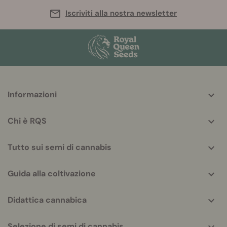
Iscriviti alla nostra newsletter
More
Informazioni
helpful
info
Chi è RQS
Tutto sui semi di cannabis
Guida alla coltivazione
Didattica cannabica
Selezione di semi di cannabis