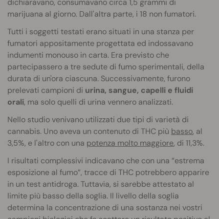
dichiaravano, consumavano circa 1,5 grammi di
marijuana al giorno. Dall'altra parte, i 18 non fumatori.
Tutti i soggetti testati erano situati in una stanza per
fumatori appositamente progettata ed indossavano
indumenti monouso in carta. Era previsto che
partecipassero a tre sedute di fumo sperimentali, della
durata di un'ora ciascuna. Successivamente, furono
prelevati campioni di
urina, sangue, capelli e fluidi
orali
, ma solo quelli di urina vennero analizzati.
Nello studio venivano utilizzati due tipi di varietà di
cannabis. Uno aveva un contenuto di THC più
basso
, al
3,5%, e l'altro con una
potenza molto maggiore
, di 11,3%.
I risultati complessivi indicavano che con una “estrema
esposizione al fumo”, tracce di THC potrebbero apparire
in un test antidroga. Tuttavia, si sarebbe attestato al
limite più basso della soglia. Il livello della soglia
determina la concentrazione di una sostanza nei vostri