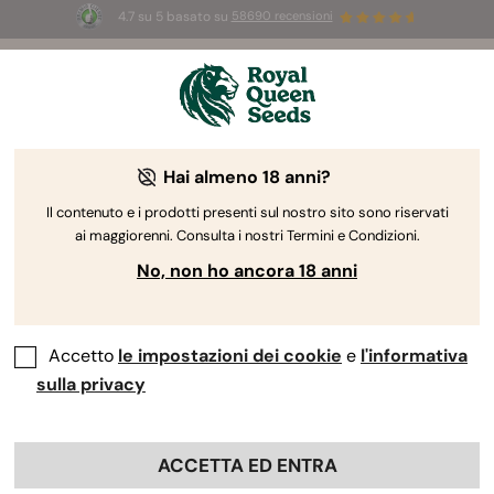
4.7 su 5 basato su
58690 recensioni
☀️
Summer Sales:
Fino al 50% di sconto
su prodotti selezionati! ⏤
Acquista ora
🛍️
Hai almeno 18 anni?
The RQS Blog
Il contenuto e i prodotti presenti sul nostro sito sono riservati
ai maggiorenni. Consulta i nostri Termini e Condizioni.
Blog sullo stile di vita cannabico
Varietà e prodo
No, non ho ancora 18 anni
Accetto
le impostazioni dei cookie
e
l'informativa
sulla privacy
ACCETTA ED ENTRA