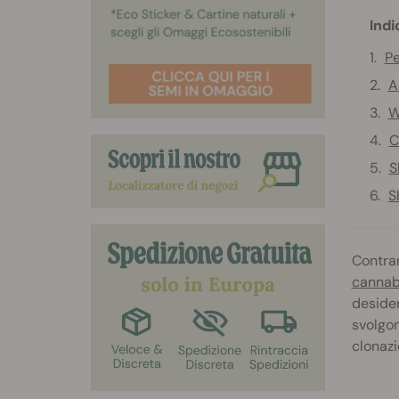
Indi
Pe
A
W
C
S
S
Contra
cannabi
desider
svolgon
clonazi