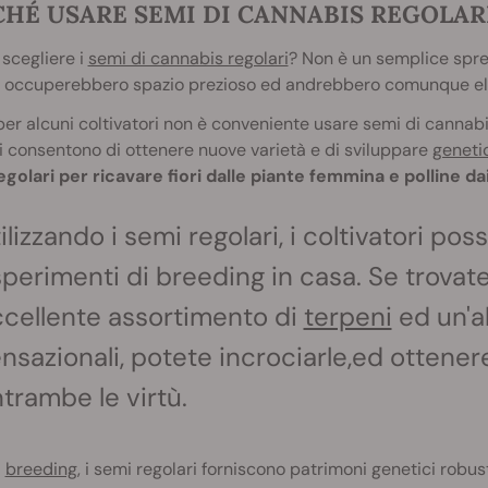
HÉ USARE SEMI DI CANNABIS REGOLAR
scegliere i
semi di cannabis regolari
? Non è un semplice spre
 occuperebbero spazio prezioso ed andrebbero comunque eli
per alcuni coltivatori non è conveniente usare semi di cannabi
i consentono di ottenere nuove varietà e di sviluppare
geneti
golari per ricavare fiori dalle piante femmina e polline da
ilizzando i semi regolari, i coltivatori po
perimenti di breeding in casa. Se trovat
cellente assortimento di
terpeni
ed un'al
nsazionali, potete incrociarle,ed ottene
trambe le virtù.
l
breeding
, i semi regolari forniscono patrimoni genetici robusti