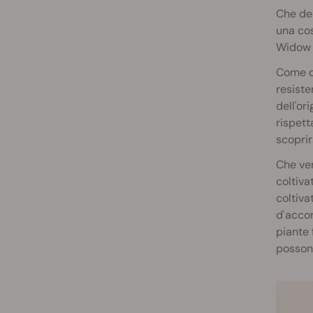
Che dec
una co
Widow o
Come di
resiste
dell'or
rispet
scoprir
Che ven
coltiva
coltiva
d'accor
piante 
possono