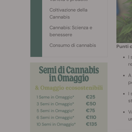
Coltivazione della
Cannabis
Cannabis: Scienza e
benessere
Consumo di cannabis
Punti 
I
r
A
p
I
st
V
u