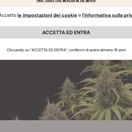
geranno un'altezza ragionevole di 140cm e potranno produrre f
, è possibile ottenere rese che arrivano fino a 700g/pianta 
Accetto
le impostazioni dei cookie
e
l'informativa sulla pr
ACCETTA ED ENTRA
Cliccando su “ACCETTA ED ENTRA”, confermi di avere almeno 18 anni