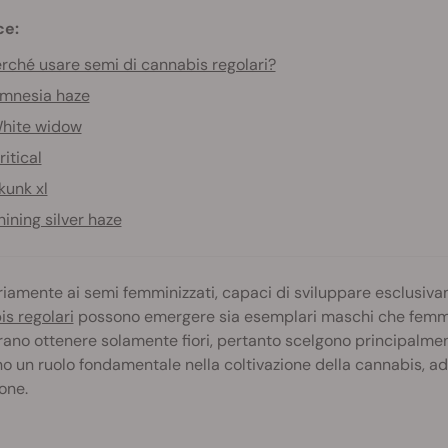
ce:
rché usare semi di cannabis regolari?
mnesia haze
hite widow
ritical
kunk xl
hining silver haze
riamente ai semi
femminizzati, capaci di sviluppare esclusiv
s regolari
possono emergere sia esemplari maschi che femmine
ano ottenere solamente fiori, pertanto scelgono principalmente
o un ruolo fondamentale nella coltivazione della cannabis, ad
one.