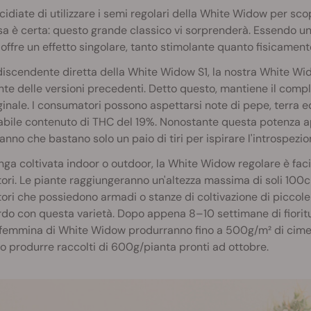
idiate di utilizzare i semi regolari della White Widow per sco
sa è certa: questo grande classico vi sorprenderà. Essendo 
ffre un effetto singolare, tanto stimolante quanto fisicamente
scendente diretta della White Widow S1, la nostra White Wido
nte delle versioni precedenti. Detto questo, mantiene il compl
iginale. I consumatori possono aspettarsi note di pepe, terra 
tabile contenuto di THC del 19%. Nonostante questa potenza
anno che bastano solo un paio di tiri per ispirare l'introspezio
ga coltivata indoor o outdoor, la White Widow regolare è facile
tori. Le piante raggiungeranno un'altezza massima di soli 100c
tori che possiedono armadi o stanze di coltivazione di picco
do con questa varietà. Dopo appena 8–10 settimane di fioritur
femmina di White Widow produrranno fino a 500g/m² di cime ric
 produrre raccolti di 600g/pianta pronti ad ottobre.