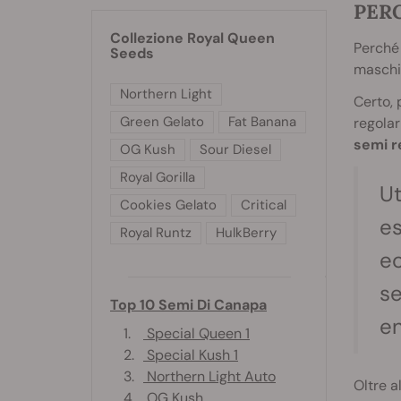
PERC
Collezione Royal Queen
Perché 
Seeds
maschi
Northern Light
Certo, 
Green Gelato
Fat Banana
regolar
semi re
OG Kush
Sour Diesel
Royal Gorilla
Ut
Cookies Gelato
Critical
es
Royal Runtz
HulkBerry
ec
se
Top 10 Semi Di Canapa
en
1.
Special Queen 1
2.
Special Kush 1
3.
Northern Light Auto
Oltre a
4.
OG Kush