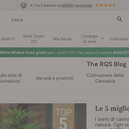
4.7 su 5 basato su
58690 recensioni
Semi Tyson
Catalogo
Ibridi F1
Mix Packs
Coltivazio
2.0
di semi
White Widow Auto gratis
per i primi 100 che usano il codice
AUGUST
The RQS Blog
llo stile di
Coltivazione della
Varietà e prodotti
cannabico
Cannabis
Le 5 migli
I semi di can
natura. Ogn vo