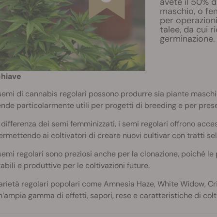
avete il 50% d
maschio, o fem
per operazioni
talee, da cui r
germinazione.
chiave
 semi di cannabis regolari possono produrre sia piante maschio
ende particolarmente utili per progetti di breeding e per pres
 differenza dei semi femminizzati, i semi regolari offrono access
ermettendo ai coltivatori di creare nuovi cultivar con tratti sel
 semi regolari sono preziosi anche per la clonazione, poiché le
abili e produttive per le coltivazioni future.
arietà regolari popolari come Amnesia Haze, White Widow, Crit
n’ampia gamma di effetti, sapori, rese e caratteristiche di colt