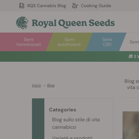
RQS Cannabis Blog
Cooking Guide
Semi
Semi
Semi
Semi 
femminizzati
autofiorenti
CBD
🎁
3 
Blog su
Inizio
>
Blog
vita 
Categories
Blog sullo stile di vita
cannabico
Varietà e prodotti