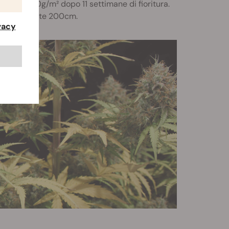
ino a 650g/m² dopo 11 settimane di fioritura.
da piante alte 200cm.
ivacy