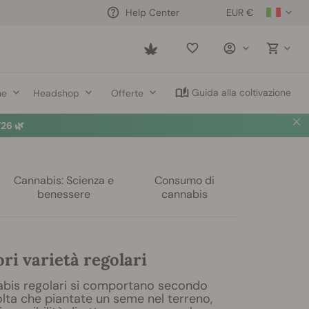
EUR €
Help Center
Saved
items
Guida alla coltivazione
ne
Headshop
Offerte
26 🌿
Cannabis: Scienza e
Consumo di
benessere
cannabis
ori varietà regolari
nabis regolari si comportano secondo
lta che piantate un seme nel terreno,