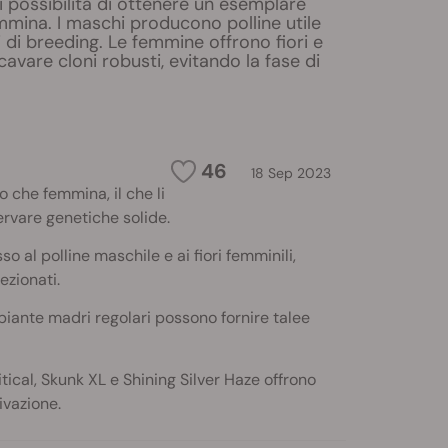
i possibilità di ottenere un esemplare
mina. I maschi producono polline utile
 di breeding. Le femmine offrono fiori e
icavare cloni robusti, evitando la fase di
46
18 Sep 2023
 che femmina, il che li
ervare genetiche solide.
o al polline maschile e ai fiori femminili,
ezionati.
 piante madri regolari possono fornire talee
ical, Skunk XL e Shining Silver Haze offrono
ivazione.