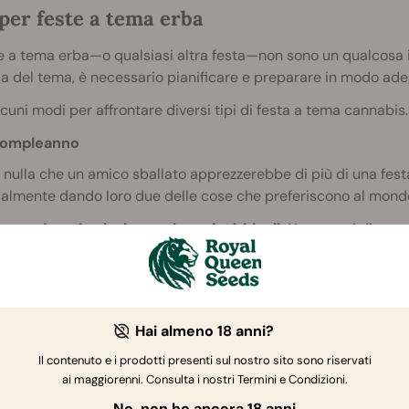
per feste a tema erba
e a tema erba—o qualsiasi altra festa—non sono un qualcosa 
 del tema, è necessario pianificare e preparare in modo ade
cuni modi per affrontare diversi tipi di festa a tema cannabis.
ompleanno
 nulla che un amico sballato apprezzerebbe di più di una fes
almente dando loro due delle cose che preferiscono al mondo:
tutto,
dovrai selezionare le
varietà ideali
.
Non vorrai di cert
a serata, quindi forse è meglio evitare un forte sballo
indica
ric
nte piena di
limonene
per mettere i tuoi ospiti in uno stato d
nda cosa di cui dovrai occuparti è la
fame chimica
.
Tieni a p
per i tuoi ospiti.
Non vorrai lasciare tutti in sospeso quando l
Hai almeno 18 anni?
Il contenuto e i prodotti presenti sul nostro sito sono riservati
ai maggiorenni. Consulta i nostri Termini e Condizioni.
 non dimenticare le prelibatezze da forno. Certo, puoi andare c
 stupire, prova i cupcakes di compleanno infusi con l’erba! I
No, non ho ancora 18 anni