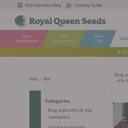
RQS Cannabis Blog
Cooking Guide
Semi
Semi
Semi
Semi 
femminizzati
autofiorenti
CBD
☀️
S
u
Blog su
Inizio
>
Blog
vita 
Categories
Blog sullo stile di vita
cannabico
Varietà e prodotti