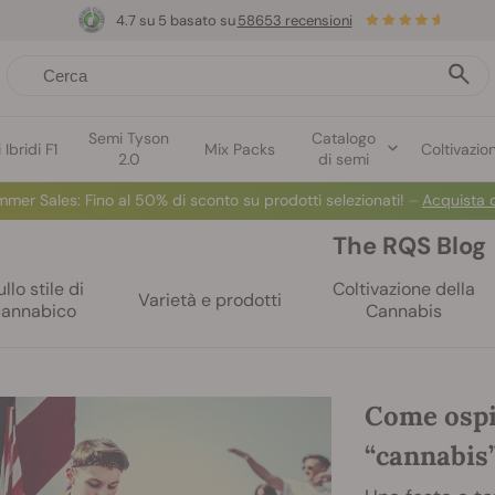
4.7 su 5 basato su
58653 recensioni
Semi Tyson
Catalogo
Ibridi F1
Mix Packs
Coltivazio
2.0
di semi
mmer Sales:
Fino al 50% di sconto su prodotti selezionati! ⏤
Acquista 
The RQS Blog
llo stile di
Coltivazione della
Varietà e prodotti
cannabico
Cannabis
Come ospi
“cannabis