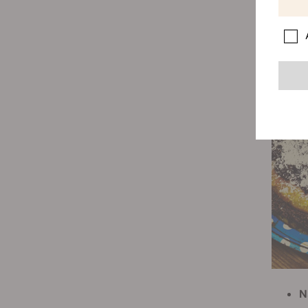
fumano 
N