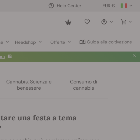
EUR €
Help Center
Saved
items
Guida alla coltivazione
ne
Headshop
Offerte
ora
🛍️
Cannabis: Scienza e
Consumo di
benessere
cannabis
tare una festa a tema
”