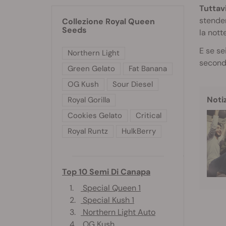
Tuttav
stende
Collezione Royal Queen
Seeds
la nott
E se se
Northern Light
secondo
Green Gelato
Fat Banana
OG Kush
Sour Diesel
Noti
Royal Gorilla
Cookies Gelato
Critical
Royal Runtz
HulkBerry
Top 10 Semi Di Canapa
1.
Special Queen 1
2.
Special Kush 1
3.
Northern Light Auto
4.
OG Kush