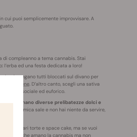
in cui puoi semplicemente improvvisare. A
guato.
ta di compleanno a tema cannabis. Stai
 l’erba ed una festa dedicata a loro!
o che rimangano tutti bloccati sul divano per
co di
mircene
. D’altro canto, scegli una sativa
'animo più sociale ed euforico.
ortata di mano diverse prelibatezze dolci e
a fame chimica sale e non hai niente da servire,
on le regolari torte e space cake, ma se vuoi
 tuoi ospiti che amano la cannabis ma non