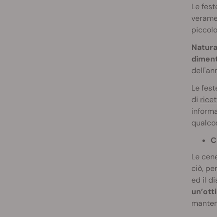
Le fest
verame
piccolo
Natura
dimenti
dell'an
Le fest
di
ricet
informa
qualcos
C
Le cene
ciò, pe
ed il d
un’ott
mantene