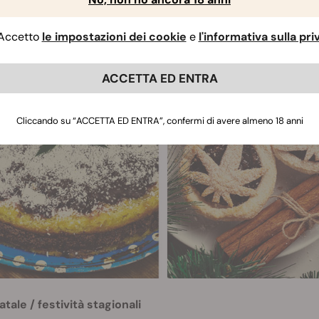
li apprezzeranno molto.
Accetto
le impostazioni dei cookie
e
l'informativa sulla pr
ACCETTA ED ENTRA
Cliccando su “ACCETTA ED ENTRA”, confermi di avere almeno 18 anni
atale / festività stagionali