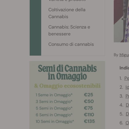
Coltivazione della
Cannabis
Cannabis: Scienza e
benessere
Consumo di cannabis
By
Migu
Indi
Pe
I
P
D
D
O