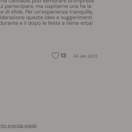
ema cannabis può sembrare un'impresa
ui partecipare, ma ospitarne una ha la
 di sfide. Per un’esperienza tranquilla,
iderazione queste idee e suggerimenti
l durante e il dopo le feste a tema erba!
13
24 Jan 2022
ento prenda piede