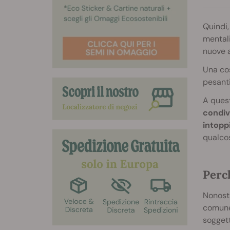
Quindi,
mentali
nuove a
Una cos
pesanti
A quest
condiv
intoppi
qualco
Perc
Nonosta
comune.
soggett