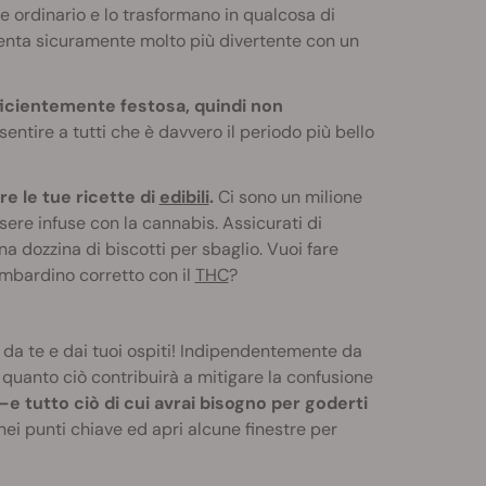
rdinario e lo trasformano in qualcosa di
enta sicuramente molto più divertente con un
fficientemente festosa, quindi non
sentire a tutti che è davvero il periodo più bello
e le tue ricette di
edibili
.
Ci sono un milione
sere infuse con la cannabis. Assicurati di
a dozzina di biscotti per sbaglio. Vuoi fare
ombardino corretto con il
THC
?
a te e dai tuoi ospiti! Indipendentemente da
 quanto ciò contribuirà a mitigare la confusione
e tutto ciò di cui avrai bisogno per goderti
ei punti chiave ed apri alcune finestre per