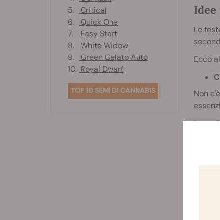
Idee 
5.
Critical
6.
Quick One
Le fest
7.
Easy Start
seconda
8.
White Widow
9.
Green Gelato Auto
Ecco al
10.
Royal Dwarf
C
TOP 10 SEMI DI CANNABIS
Non c'è
essenzi
Innanzi
l'inter
stimola
La seco
salate 
giusto?
Infine,
davvero