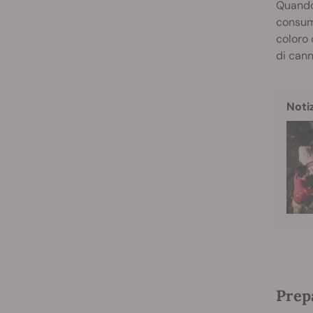
Quando 
consuma
coloro 
di cann
Noti
Prep