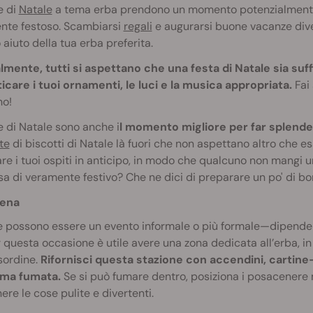
e di
Natale
a tema erba prendono un momento potenzialmente o
nte festoso. Scambiarsi
regali
e augurarsi buone vacanze div
 aiuto della tua erba preferita.
lmente, tutti si aspettano che una festa di Natale sia su
care i tuoi ornamenti, le luci e la musica appropriata.
Fai 
no!
e di Natale sono anche i
l momento migliore per far splender
te
di biscotti di Natale là fuori che non aspettano altro che es
re i tuoi ospiti in anticipo, in modo che qualcuno non mangi un
a di veramente festivo? Che ne dici di preparare un po' di b
ena
 possono essere un evento informale o più formale—dipende d
r questa occasione è utile avere una zona dedicata all’erba, in
isordine.
Rifornisci questa stazione con accendini, cartine—
ima fumata.
Se si può fumare dentro, posiziona i posacenere n
re le cose pulite e divertenti.