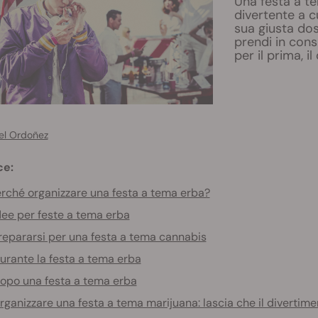
Una festa a t
divertente a c
sua giusta dose
prendi in cons
per il prima, i
el Ordoñez
ce:
rché organizzare una festa a tema erba?
dee per feste a tema erba
repararsi per una festa a tema cannabis
urante la festa a tema erba
opo una festa a tema erba
rganizzare una festa a tema marijuana: lascia che il divertim