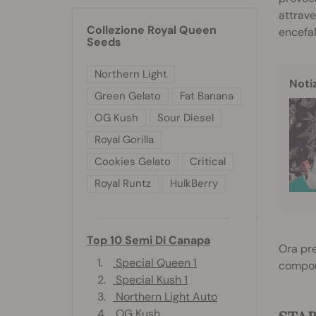
attrave
Collezione Royal Queen
encefal
Seeds
Northern Light
Noti
Green Gelato
Fat Banana
OG Kush
Sour Diesel
Royal Gorilla
Cookies Gelato
Critical
Royal Runtz
HulkBerry
Top 10 Semi Di Canapa
Ora pre
1.
Special Queen 1
compor
2.
Special Kush 1
3.
Northern Light Auto
4.
OG Kush