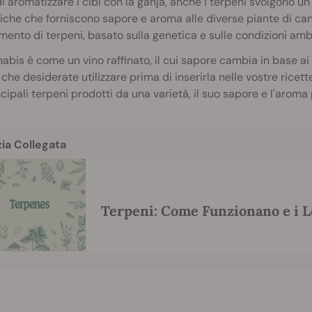
di aromatizzare i cibi con la ganja, anche i terpeni svolgono u
che che forniscono sapore e aroma alle diverse piante di can
mento di terpeni, basato sulla genetica e sulle condizioni ambi
abis è come un vino raffinato, il cui sapore cambia in base ai vi
 che desiderate utilizzare prima di inserirla nelle vostre ricet
ncipali terpeni prodotti da una varietà, il suo sapore e l'arom
zia Collegata
Terpeni: Come Funzionano e i Lo