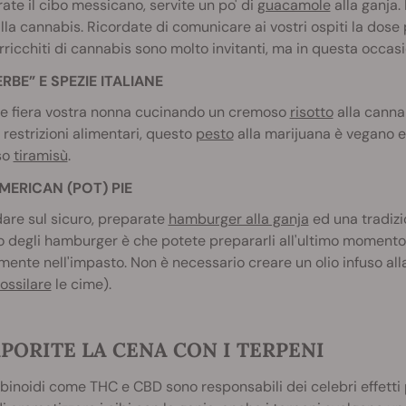
ate il cibo messicano, servite un po' di
guacamole
alla ganja.
lla cannabis. Ricordate di comunicare ai vostri ospiti la dose 
arricchiti di cannabis sono molto invitanti, ma in questa occasi
ERBE” E SPEZIE ITALIANE
e fiera vostra nonna cucinando un cremoso
risotto
alla canna
 restrizioni alimentari, questo
pesto
alla marijuana è vegano e 
so
tiramisù
.
MERICAN (POT) PIE
are sul sicuro, preparate
hamburger alla ganja
ed una tradiz
o degli hamburger è che potete prepararli all'ultimo momento
mente nell'impasto. Non è necessario creare un olio infuso a
ossilare
le cime).
PORITE LA CENA CON I TERPENI
binoidi come THC e CBD sono responsabili dei celebri effetti p