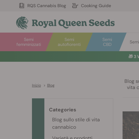
RQS Cannabis Blog
Cooking Guide
Semi
Semi
Semi
Semi 
femminizzati
autofiorenti
CBD
🎁
3 
Blog su
Inizio
>
Blog
vita 
Categories
Blog sullo stile di vita
cannabico
Varietà e prodotti