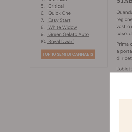
STAB
5.
Critical
Quando 
6.
Quick One
regione
7.
Easy Start
vostro 
8.
White Widow
caso, d
9.
Green Gelato Auto
10.
Royal Dwarf
Prima d
a porta
TOP 10 SEMI DI CANNABIS
di rice
L'obiet
Ecco al
A
Iniziat
innalza
invernal
realizz