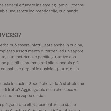
o che sedersi e fumare insieme agli amici—tranne
nnabis una serata indimenticabile, cucinando
IVERSI?
erba può essere infatti usata anche in cucina,
omplesso assortimento di terpeni ed un sapore
ta; altri inebriano le papille gustative con
o gli edibili aromatizzati alla cannabis più
annabis e terpeni in qualsiasi piatto, dalla
ntasia in cucina. Specifiche varietà si abbinano
i di frutta? Aggiungetele nella cheesecake!
posi ad una zuppa calda.
 più generano effetti psicoattivi! Lo sballo
o, ma è molto più potente. Il THC infatti deve