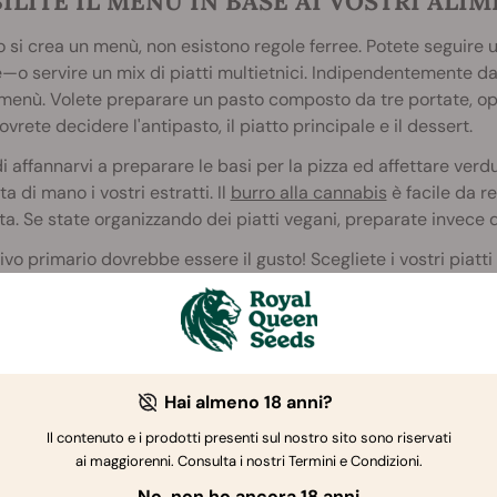
ILITE IL MENU IN BASE AI VOSTRI ALIM
si crea un menù, non esistono regole ferree. Potete seguire u
—o servire un mix di piatti multietnici. Indipendentemente dalla
menù. Volete preparare un pasto composto da tre portate, opp
ovrete decidere l'antipasto, il piatto principale e il dessert.
i affannarvi a preparare le basi per la pizza ed affettare ve
ta di mano i vostri estratti. Il
burro alla cannabis
è facile da re
tta. Se state organizzando dei piatti vegani, preparate invece d
tivo primario dovrebbe essere il gusto! Scegliete i vostri piatti 
cuni suggerimenti per iniziare.
NTIPASTI IDEALI PER I FAN DELLA GANJA
e la cena con il piede giusto servendo degli antipasti aromatiz
 qualsiasi insalata a livelli superiori, e stupirà i vostri amici 
Hai almeno 18 anni?
i, le
zuppe
sono un piatto squisito e facile da preparare. Un'o
Il contenuto e i prodotti presenti sul nostro sito sono riservati
ato con olio aromatizzato alla cannabis.
ai maggiorenni. Consulta i nostri Termini e Condizioni.
No, non ho ancora 18 anni