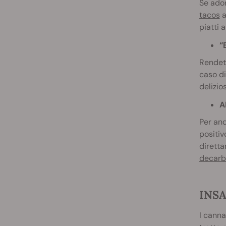
Se ador
tacos
a
piatti 
“
Rendet
caso di
delizio
A
Per and
positiv
diretta
decarb
INSA
I canna