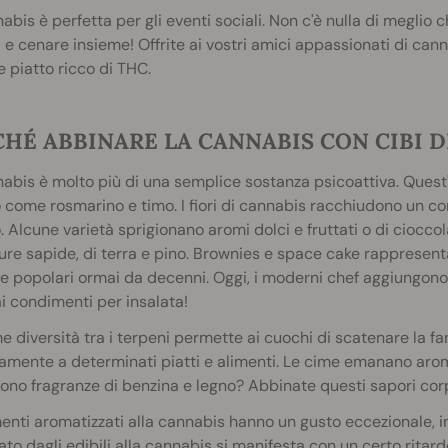
abis è perfetta per gli eventi sociali. Non c'è nulla di megli
 e cenare insieme! Offrite ai vostri amici appassionati di ca
 piatto ricco di THC.
HÉ ABBINARE LA CANNABIS CON CIBI D
abis è molto più di una semplice sostanza psicoattiva. Quest'
 come rosmarino e timo. I fiori di cannabis racchiudono un c
. Alcune varietà sprigionano aromi dolci e fruttati o di cioccola
re sapide, di terra e pino. Brownies e space cake rappresentan
e popolari ormai da decenni. Oggi, i moderni chef aggiungono c
i condimenti per insalata!
e diversità tra i terpeni permette ai cuochi di scatenare la fa
amente a determinati piatti e alimenti. Le cime emanano arom
ono fragranze di benzina e legno? Abbinate questi sapori cor
menti aromatizzati alla cannabis hanno un gusto eccezionale, in
to dagli edibili alla cannabis si manifesta con un certo ritard