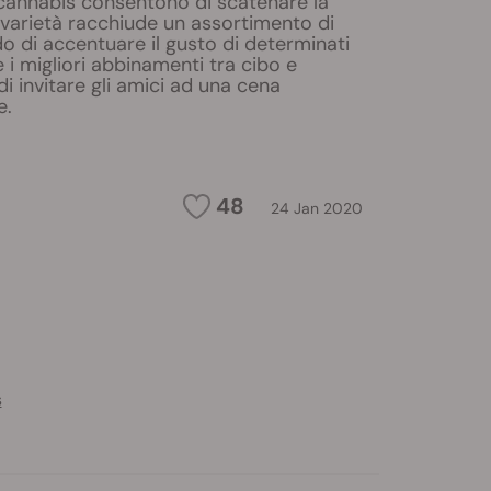
la cannabis consentono di scatenare la
 varietà racchiude un assortimento di
do di accentuare il gusto di determinati
e i migliori abbinamenti tra cibo e
di invitare gli amici ad una cena
e.
48
24 Jan 2020
s