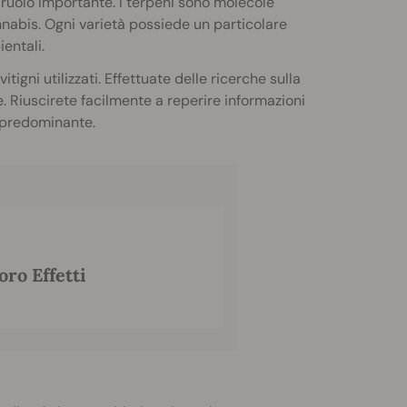
n ruolo importante. I terpeni sono molecole
nabis. Ogni varietà possiede un particolare
entali.
tigni utilizzati. Effettuate delle ricerche sulla
te. Riuscirete facilmente a reperire informazioni
a predominante.
ro Effetti