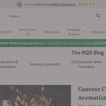
4.7 su 5 basato su
58690 recensioni
Semi Tyson
Catalogo
Ibridi F1
Mix Packs
Coltivazio
2.0
di semi
White Widow Auto gratis
per i primi 100 che usano il codice
AUGUST
The RQS Blog
llo stile di
Coltivazione della
Varietà e prodotti
cannabico
Cannabis
Gustose C
Aromatizz