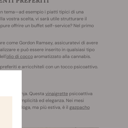
ENTI PREFERITI
n tema—ad esempio i piatti tipici di una
 vostra scelta, vi sarà utile strutturare il
ure offrire un buffet self-service? Nel primo
rdure come Gordon Ramsey, assicuratevi di avere
alizzare e può essere inserito in qualsiasi tipo
ell'
olio di cocco
aromatizzato alla cannabis.
preferiti e arricchiteli con un tocco psicoattivo.
zati alla ganja. Questa
vinaigrette
psicoattiva
con la sua semplicità ed eleganza. Nei mesi
pzione analoga, ma più estiva, è il
gazpacho