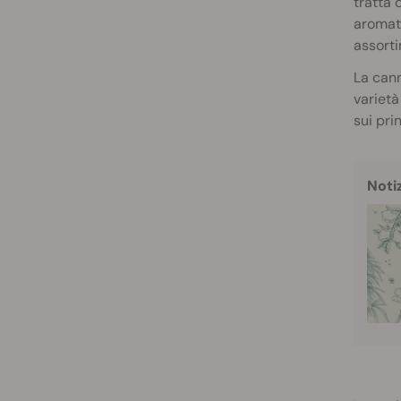
tratta 
aromati
assorti
La cann
varietà
sui pri
Noti