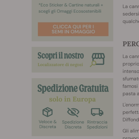
La cann
sedersi
qualche
PERC
La cann
proprio
intenso
sfumatu
famosi 
pasta a
L'enorm
perfett
Diffond
Gli ali
provoca