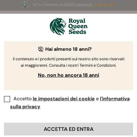
4.7 su 5 basato su
58690 recensioni
🎁
3 semi White Widow Auto
GRATIS per i
primi 100 che usano il codice
AUGUST26 🌿
Hai almeno 18 anni?
The RQS Blog
Il contenuto e i prodotti presenti sul nostro sito sono riservati
ai maggiorenni. Consulta i nostri Termini e Condizioni.
Blog sullo stile di vita cannabico
Varietà e prodo
No, non ho ancora 18 anni
Accetto
le impostazioni dei cookie
e
l'informativa
sulla privacy
ACCETTA ED ENTRA