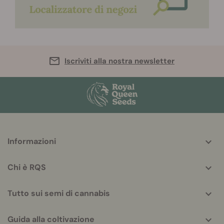
Iscriviti alla nostra newsletter
More
Informazioni
helpful
info
Chi è RQS
Tutto sui semi di cannabis
Guida alla coltivazione