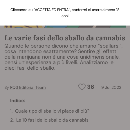
Cliccando su “ACCETTA ED ENTRA”, confermi di avere almeno 18
anni
Le varie fasi dello sballo da cannabis
Quando le persone dicono che amano “sballarsi”,
cosa intendono esattamente? Sentire gli effetti
della marijuana non è una cosa unidimensionale,
bensì un’esperienza a più livelli. Analizziamo le
dieci fasi dello sballo.
36
By
RQS Editorial Team
9 Jul 2022
Indice:
Quale tipo di sballo vi piace di più?
Le 10 fasi dello sballo da cannabis