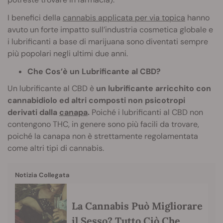
I benefici della
cannabis applicata per via topica
hanno
avuto un forte impatto sull’industria cosmetica globale e
i lubrificanti a base di marijuana sono diventati sempre
più popolari negli ultimi due anni.
Che Cos’è un Lubrificante al CBD?
Un lubrificante al CBD è
un lubrificante arricchito con
cannabidiolo ed altri composti non psicotropi
derivati dalla
canapa
.
Poiché i lubrificanti al CBD non
contengono THC, in genere sono più facili da trovare,
poiché la canapa non è strettamente regolamentata
come altri tipi di cannabis.
Notizia Collegata
La Cannabis Può Migliorare
il Sesso? Tutto Ciò Che