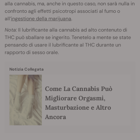
alla cannabis, ma, anche in questo caso, non sarà nulla in
confronto agli effetti psicotropi associati al fumo o
all’
ingestione della marijuana
.
Nota:
Il lubrificante alla cannabis ad alto contenuto di
THC può sballare se ingerito. Tenetelo a mente se state
pensando di usare il lubrificante al THC durante un
rapporto di sesso orale.
Notizia Collegata
Come La Cannabis Può
Migliorare Orgasmi,
Masturbazione e Altro
Ancora