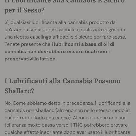
Il Lubrificante alla Cannabis È Sicuro
per il Sesso?
Sì, qualsiasi lubrificante alla cannabis prodotto da
un’azienda seria e professionale o realizzato seguendo
una ricetta casalinga affidabile è sicuro per fare sesso.
Tenete presente che
i lubrificanti a base di oli di
cannabis non dovrebbero essere usati con i
preservativi in lattice.
I Lubrificanti alla Cannabis Possono
Sballare?
No. Come abbiamo detto in precedenza, i lubrificanti alla
cannabis non sballano (almeno non nello stesso modo in
cui potrebbe
farlo una canna
). Alcune persone con una
tolleranza molto bassa verso il THC potrebbero provare
qualche effetto inebriante dopo aver usato il lubrificante