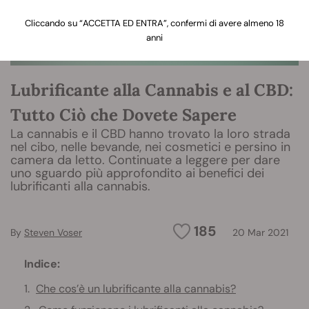
Cliccando su “ACCETTA ED ENTRA”, confermi di avere almeno 18
anni
Lubrificante alla Cannabis e al CBD:
Tutto Ciò che Dovete Sapere
La cannabis e il CBD hanno trovato la loro strada
nel cibo, nelle bevande, nei cosmetici e persino in
camera da letto. Continuate a leggere per dare
uno sguardo più approfondito ai benefici dei
lubrificanti alla cannabis.
185
By
Steven Voser
20 Mar 2021
Indice:
Che cos’è un lubrificante alla cannabis?