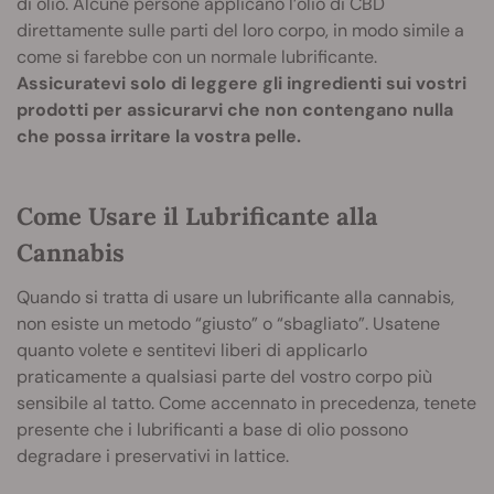
di olio. Alcune persone applicano l’olio di CBD
direttamente sulle parti del loro corpo, in modo simile a
come si farebbe con un normale lubrificante.
Assicuratevi solo di leggere gli ingredienti sui vostri
prodotti per assicurarvi che non contengano nulla
che possa irritare la vostra pelle.
Come Usare il Lubrificante alla
Cannabis
Quando si tratta di usare un lubrificante alla cannabis,
non esiste un metodo “giusto” o “sbagliato”. Usatene
quanto volete e sentitevi liberi di applicarlo
praticamente a qualsiasi parte del vostro corpo più
sensibile al tatto. Come accennato in precedenza, tenete
presente che i lubrificanti a base di olio possono
degradare i preservativi in lattice.