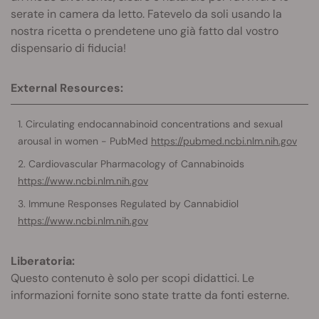
serate in camera da letto. Fatevelo da soli usando la
nostra ricetta o prendetene uno già fatto dal vostro
dispensario di fiducia!
External Resources:
Circulating endocannabinoid concentrations and sexual
arousal in women - PubMed
https://pubmed.ncbi.nlm.nih.gov
Cardiovascular Pharmacology of Cannabinoids
https://www.ncbi.nlm.nih.gov
Immune Responses Regulated by Cannabidiol
https://www.ncbi.nlm.nih.gov
Liberatoria:
Questo contenuto è solo per scopi didattici. Le
informazioni fornite sono state tratte da fonti esterne.