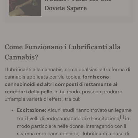
Dovete Sapere
Come Funzionano i Lubrificanti alla
Cannabis?
I lubrificanti alla cannabis, come qualsiasi altra forma di
cannabis applicata per via topica,
forniscono
cannabinoidi ed altri composti direttamente ai
recettori della pelle
. In tal modo, possono produrre
un’ampia varietà di effetti, tra cui:
Eccitazione:
Alcuni studi hanno trovato un legame
[1]
tra i livelli di endocannabinoidi e l’eccitazione,
in
modo particolare nelle donne. Interagendo con il
sistema endocannabinoide, i lubrificanti a base di