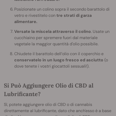
Posizionate un colino sopra il secondo barattolo di
vetro e rivestitelo con
tre strati di garza
alimentare.
Versate la miscela attraverso il colino
. Usate un
cucchiaino per spremere fuori dal materiale
vegetale la maggior quantità d'olio possibile.
Chiudete il barattolo dell’olio con il coperchio e
conservatelo in un luogo fresco ed asciutto
(o
dove tenete i vostri giocattoli sessuali!).
Si Può Aggiungere Olio di CBD al
Lubrificante?
Sì, potete aggiungere olio di CBD o di cannabis
direttamente al lubrificante, dato che anch'esso è a base