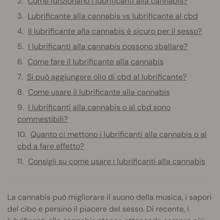
Come funzionano i lubrificanti alla cannabis?
Lubrificante alla cannabis vs lubrificante al cbd
Il lubrificante alla cannabis è sicuro per il sesso?
I lubrificanti alla cannabis possono sballare?
Come fare il lubrificante alla cannabis
Si può aggiungere olio di cbd al lubrificante?
Come usare il lubrificante alla cannabis
I lubrificanti alla cannabis o al cbd sono
commestibili?
Quanto ci mettono i lubrificanti alla cannabis o al
cbd a fare effetto?
Consigli su come usare i lubrificanti alla cannabis
La cannabis può migliorare il suono della musica, i sapori
del cibo e persino il piacere del sesso. Di recente, i