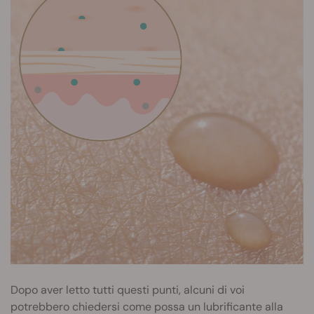
Dopo aver letto tutti questi punti, alcuni di voi
potrebbero chiedersi come possa un lubrificante alla