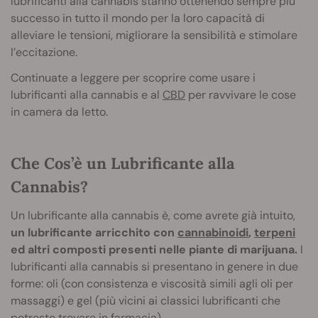
lubrificanti alla cannabis stanno ottenendo sempre più
successo in tutto il mondo per la loro capacità di
alleviare le tensioni, migliorare la sensibilità e stimolare
l’eccitazione.
Continuate a leggere per scoprire come usare i
lubrificanti alla cannabis e al
CBD
per ravvivare le cose
in camera da letto.
Che Cos’è un Lubrificante alla
Cannabis?
Un lubrificante alla cannabis è, come avrete già intuito,
un lubrificante arricchito con
cannabinoidi
,
terpeni
ed altri composti presenti nelle piante di marijuana.
I
lubrificanti alla cannabis si presentano in genere in due
forme: oli (con consistenza e viscosità simili agli oli per
massaggi) e gel (più vicini ai classici lubrificanti che
potreste trovare in farmacia).