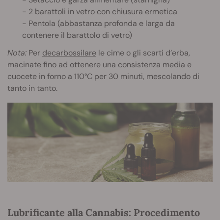
- 2 barattoli in vetro con chiusura ermetica
- Pentola (abbastanza profonda e larga da
contenere il barattolo di vetro)
Nota:
Per
decarbossilare
le cime o gli scarti d’erba,
macinate
fino ad ottenere una consistenza media e
cuocete in forno a 110°C per 30 minuti, mescolando di
tanto in tanto.
Lubrificante alla Cannabis: Procedimento