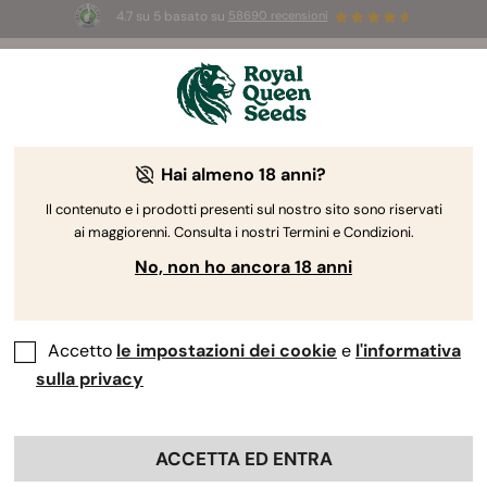
4.7 su 5 basato su
58690 recensioni
☀️
Summer Sales:
Fino al 50% di sconto
su prodotti selezionati! ⏤
Acquista ora
🛍️
Hai almeno 18 anni?
By
RQS Editorial Team
Quanto Tempo Occorre Per Coltivare
Il contenuto e i prodotti presenti sul nostro sito sono riservati
ai maggiorenni. Consulta i nostri Termini e Condizioni.
Cannabis Indoor?
No, non ho ancora 18 anni
Accetto
le impostazioni dei cookie
e
l'informativa
sulla privacy
ACCETTA ED ENTRA
Se chiedete alla maggior parte dei coltivatori quanto