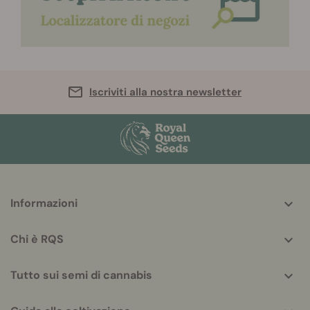
Iscriviti alla nostra newsletter
More
Informazioni
helpful
info
Chi è RQS
Tutto sui semi di cannabis