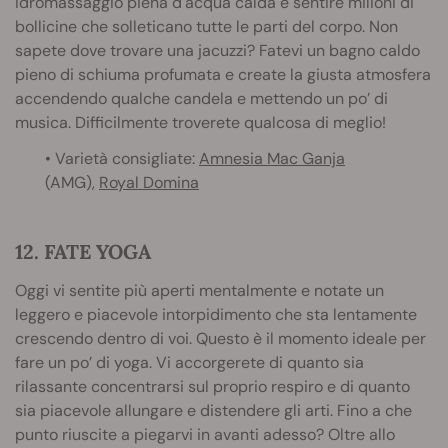
idromassaggio piena d'acqua calda e sentire milioni di
bollicine che solleticano tutte le parti del corpo. Non
sapete dove trovare una jacuzzi? Fatevi un bagno caldo
pieno di schiuma profumata e create la giusta atmosfera
accendendo qualche candela e mettendo un po’ di
musica. Difficilmente troverete qualcosa di meglio!
• Varietà consigliate:
Amnesia Mac Ganja
(AMG),
Royal Domina
12. FATE YOGA
Oggi vi sentite più aperti mentalmente e notate un
leggero e piacevole intorpidimento che sta lentamente
crescendo dentro di voi. Questo è il momento ideale per
fare un po’ di yoga. Vi accorgerete di quanto sia
rilassante concentrarsi sul proprio respiro e di quanto
sia piacevole allungare e distendere gli arti. Fino a che
punto riuscite a piegarvi in avanti adesso? Oltre allo