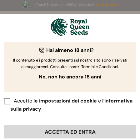
4.7 su 5 basato su
58653 recensioni
⏳
2x1
-
Offerta limitata
2d 17h 47m 45s
🌱
Hai almeno 18 anni?
The RQS Blog
Il contenuto e i prodotti presenti sul nostro sito sono riservati
ai maggiorenni. Consulta i nostri Termini e Condizioni.
Blog sullo stile di vita cannabico
Varietà e prodo
No, non ho ancora 18 anni
Accetto
le impostazioni dei cookie
e
l'informativa
sulla privacy
ACCETTA ED ENTRA