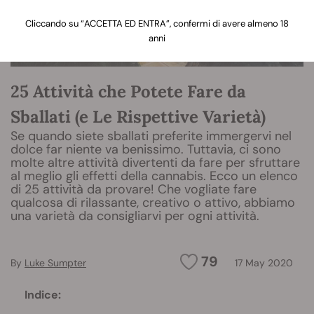
Cliccando su “ACCETTA ED ENTRA”, confermi di avere almeno 18
anni
25 Attività che Potete Fare da
Sballati (e Le Rispettive Varietà)
Se quando siete sballati preferite immergervi nel
dolce far niente va benissimo. Tuttavia, ci sono
molte altre attività divertenti da fare per sfruttare
al meglio gli effetti della cannabis. Ecco un elenco
di 25 attività da provare! Che vogliate fare
qualcosa di rilassante, creativo o attivo, abbiamo
una varietà da consigliarvi per ogni attività.
79
By
Luke Sumpter
17 May 2020
Indice: