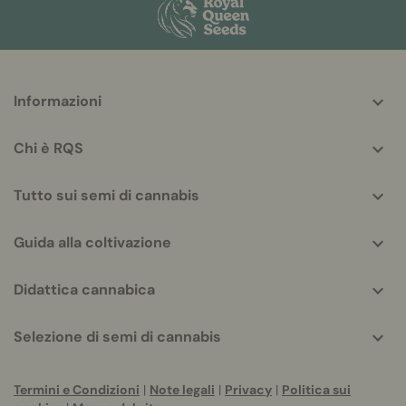
More
Informazioni
helpful
info
Chi è RQS
Tutto sui semi di cannabis
Guida alla coltivazione
Didattica cannabica
Selezione di semi di cannabis
Termini e Condizioni
|
Note legali
|
Privacy
|
Politica sui