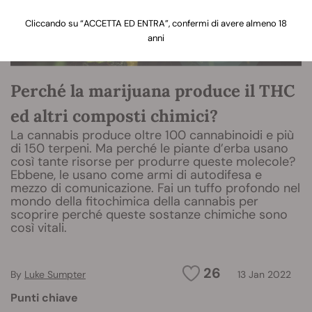
Cliccando su “ACCETTA ED ENTRA”, confermi di avere almeno 18
anni
Perché la marijuana produce il THC
ed altri composti chimici?
La cannabis produce oltre 100 cannabinoidi e più
di 150 terpeni. Ma perché le piante d’erba usano
così tante risorse per produrre queste molecole?
Ebbene, le usano come armi di autodifesa e
mezzo di comunicazione. Fai un tuffo profondo nel
mondo della fitochimica della cannabis per
scoprire perché queste sostanze chimiche sono
così vitali.
26
By
Luke Sumpter
13 Jan 2022
Punti chiave