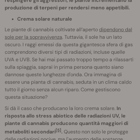
respingere gli aggressori, le piante incrementano la
produzione di terpeni per rendersi meno appetibili.
Crema solare naturale
Le piante di cannabis coltivate all’aperto
dipendono dal
sole per la sopravvivenza
. Tuttavia, il sole ha un lato
oscuro. I raggi emessi da questa gigantesca sfera di gas
comprendono diversi tipi di radiazioni, incluse quelle
UVA e UVB. Se hai mai passato troppo tempo a rilassarti
sulla spiaggia, saprai in prima persona quanto siano
dannose queste lunghezze d'onda. Ora immagina di
essere una pianta di cannabis, seduta in un clima caldo
tutto il giorno senza alcun riparo. Come gestiscono
questa situazione?
Si dà il caso che producano la loro crema solare.
In
risposta allo stress abiotico delle radiazioni UV, le
piante di cannabis producono quantità maggiori di
[5]
metaboliti secondari
.
Questo non solo le protegge
dalle radiazioni nocive, ma l'aumento delle sostanze