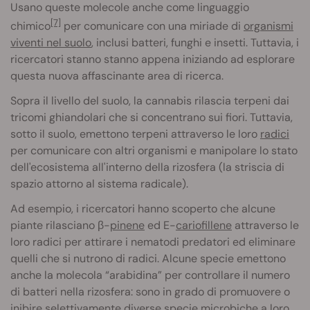
Usano queste molecole anche come linguaggio
[7]
chimico
per comunicare con una miriade di
organismi
viventi nel suolo
, inclusi batteri, funghi e insetti. Tuttavia, i
ricercatori stanno stanno appena iniziando ad esplorare
questa nuova affascinante area di ricerca.
Sopra il livello del suolo, la cannabis rilascia terpeni dai
tricomi ghiandolari che si concentrano sui fiori. Tuttavia,
sotto il suolo, emettono terpeni attraverso le loro
radici
per comunicare con altri organismi e manipolare lo stato
dell'ecosistema all'interno della rizosfera (la striscia di
spazio attorno al sistema radicale).
Ad esempio, i ricercatori hanno scoperto che alcune
piante rilasciano β-
pinene
ed E-
cariofillene
attraverso le
loro radici per attirare i nematodi predatori ed eliminare
quelli che si nutrono di radici. Alcune specie emettono
anche la molecola “arabidina” per controllare il numero
di batteri nella rizosfera: sono in grado di promuovere o
inibire selettivamente diverse specie microbiche a loro