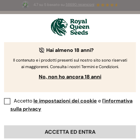
4.7 su 5 basato su
58690 recensioni
☀️
Summer Sales:
Fino al 50% di sconto
su prodotti selezionati! ⏤
Acquista ora
🛍️
Hai almeno 18 anni?
The RQS Blog
Il contenuto e i prodotti presenti sul nostro sito sono riservati
ai maggiorenni. Consulta i nostri Termini e Condizioni.
Blog sullo stile di vita cannabico
Varietà e prodo
No, non ho ancora 18 anni
Accetto
le impostazioni dei cookie
e
l'informativa
sulla privacy
ACCETTA ED ENTRA