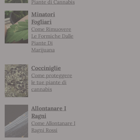
Piante di Cannabis
Minatori
Fogliari
Come Rimuovere
Le Formiche Dalle
Piante Di
Marijuana
Cocciniglie
Come proteggere
le tue piante di
cannabis
Allontanare I
Ragni
Come Allontanare I
Ragni Rossi