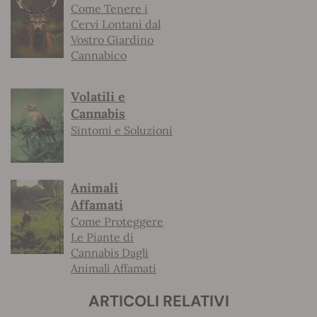
Come Tenere i
Cervi Lontani dal
Vostro Giardino
Cannabico
Volatili e
Cannabis
Sintomi e Soluzioni
Animali
Affamati
Come Proteggere
Le Piante di
Cannabis Dagli
Animali Affamati
ARTICOLI RELATIVI