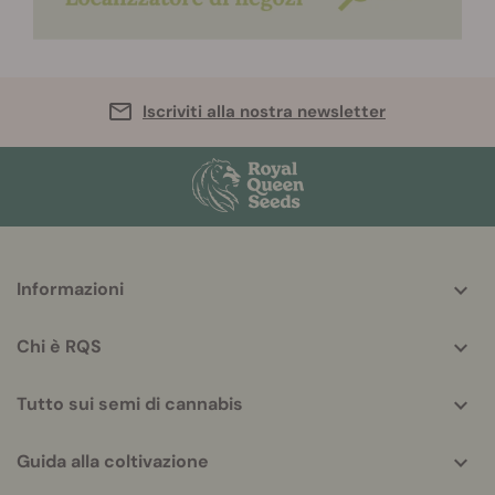
Iscriviti alla nostra newsletter
More
Informazioni
helpful
info
Chi è RQS
Tutto sui semi di cannabis
Guida alla coltivazione