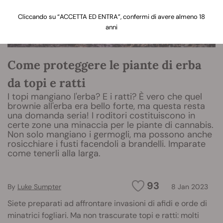
Cliccando su “ACCETTA ED ENTRA”, confermi di avere almeno 18
anni
Come proteggere le piante di erba
da topi e ratti
I topi mangiano l'erba? E i ratti? È vero che quel
brownie all'erba era bello forte, ma questa resta
una domanda seria! I roditori costituiscono in
certe zone una minaccia per le piante di cannabis.
Non solo mangiano i germogli, ma possono anche
rosicchiare i fusti facendoli a brandelli. Imparate
come tenerli alla larga.
93
By
Luke Sumpter
8 Jan 2023
Siete preparati ad affrontare invasioni di afidi e orde di
minatrici fogliari. Ma non trascurate topi e ratti: molti