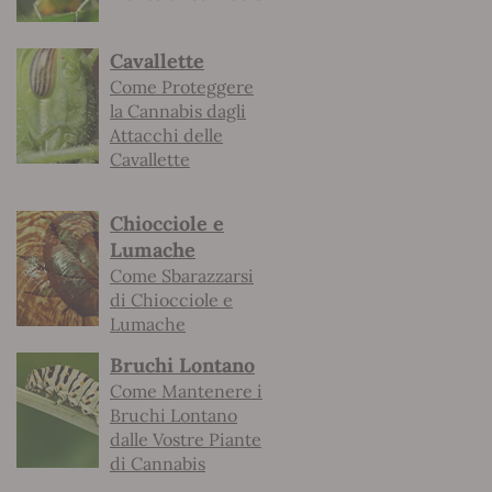
Cavallette
Come Proteggere
la Cannabis dagli
Attacchi delle
Cavallette
Chiocciole e
Lumache
Come Sbarazzarsi
di Chiocciole e
Lumache
Bruchi Lontano
Come Mantenere i
Bruchi Lontano
dalle Vostre Piante
di Cannabis