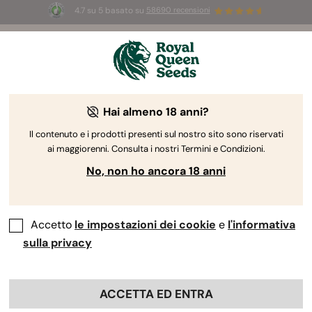
4.7 su 5 basato su
58690 recensioni
☀️
Summer Sales:
Fino al 50% di sconto
su prodotti selezionati! ⏤
Acquista ora
🛍️
Hai almeno 18 anni?
The RQS Blog
Il contenuto e i prodotti presenti sul nostro sito sono riservati
ai maggiorenni. Consulta i nostri Termini e Condizioni.
Blog sullo stile di vita cannabico
Varietà e prodo
No, non ho ancora 18 anni
Accetto
le impostazioni dei cookie
e
l'informativa
sulla privacy
ACCETTA ED ENTRA