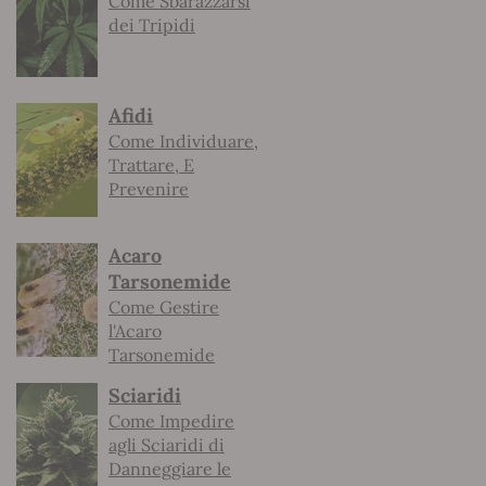
Come Sbarazzarsi
dei Tripidi
Afidi
Come Individuare,
Trattare, E
Prevenire
Acaro
Tarsonemide
Come Gestire
l'Acaro
Tarsonemide
Sciaridi
Come Impedire
agli Sciaridi di
Danneggiare le