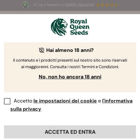
4.7 su 5 basato su
58690 recensioni
☀️
Summer Sales:
Fino al 50% di sconto
su prodotti selezionati! ⏤
Acquista ora
🛍️
Hai almeno 18 anni?
The RQS Blog
Il contenuto e i prodotti presenti sul nostro sito sono riservati
ai maggiorenni. Consulta i nostri Termini e Condizioni.
Blog sullo stile di vita cannabico
Varietà e prodo
No, non ho ancora 18 anni
Accetto
le impostazioni dei cookie
e
l'informativa
sulla privacy
ACCETTA ED ENTRA