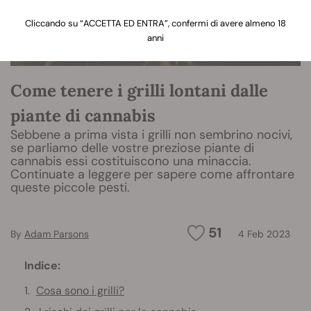
Cliccando su “ACCETTA ED ENTRA”, confermi di avere almeno 18
anni
Come tenere i grilli lontani dalle
piante di cannabis
Sebbene a prima vista i grilli non sembrino nocivi,
se parliamo delle vostre preziose piante di
cannabis essi costituiscono una minaccia.
Continuate a leggere per sapere come affrontare
queste piccole pesti.
51
By
Adam Parsons
4 Feb 2023
Indice:
Cosa sono i grilli?