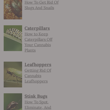
How To Get Rid Of
Slugs And Snails
Caterpillars
How to Keep
Caterpillars Off
Your Cannabis
Plants
Leafhoppers
Getting Rid Of
Cannabis
Leafhoppers
Stink Bugs
How To Spot,
Eliminate, And