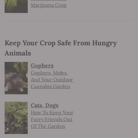
Marijuana Crop
Keep Your Crop Safe From Hungry
Animals
Gophers
Gophers, Moles,
And Your Outdoor
Cannabis Garden
Cats, Dogs
How To Keep Your
Furry Friends Out
Of The Garden