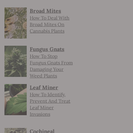
Broad Mites
How To Deal With
Broad Mites On
Cannabis Plants
Fungus Gnats
How To Stop
Fungus Gnats From
Damaging Your
Weed Plants
Leaf Miner
How To Identify,
Prevent And Treat
Leaf Miner
Invasions
Cochineal