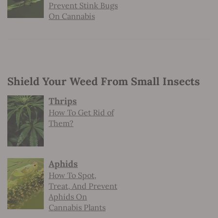
Prevent Stink Bugs
On Cannabis
Shield Your Weed From Small Insects
Thrips
How To Get Rid of
Them?
Aphids
How To Spot,
Treat, And Prevent
Aphids On
Cannabis Plants