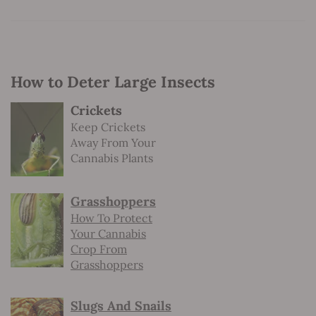
How to Deter Large Insects
Crickets
Keep Crickets
Away From Your
Cannabis Plants
Grasshoppers
How To Protect
Your Cannabis
Crop From
Grasshoppers
Slugs And Snails