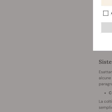
Siste
Esattam
alcune 
paragra
C
La colt
semplic