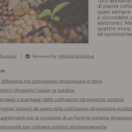
Tutti abbiamo 
di piante colt
quasi sempre 
e circondate da
elettronici. Ma
quattro mura.
idroponicamen
 Sumpter
Reviewed by:
Mitchell Gorgichuk
ce:
 differenza tra coltivazione idroponica e in terra
istemi idroponici indoor vs outdoor
antaggi e svantaggi delle coltivazioni idroponiche outdoor
 migliori sistemi da usare nelle coltivazioni idroponiche outdoo
uggerimenti per la creazione di un fiorente sistema idroponic
iete pronti per coltivare outdoor idroponicamente