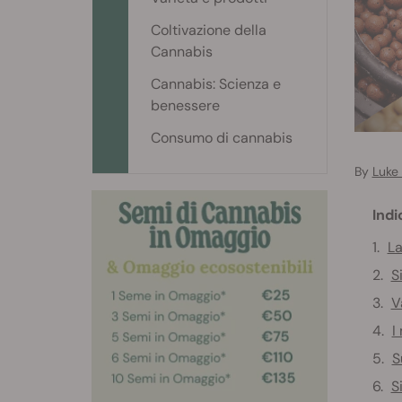
Coltivazione della
Cannabis
Cannabis: Scienza e
benessere
Consumo di cannabis
By
Luke
Indi
La
S
V
I
S
S