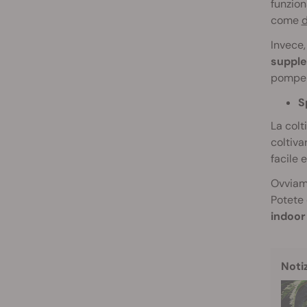
funzion
come
d
Invece
supple
pompe e
S
La colt
coltiva
facile 
Ovviame
Potete 
indoor
Noti