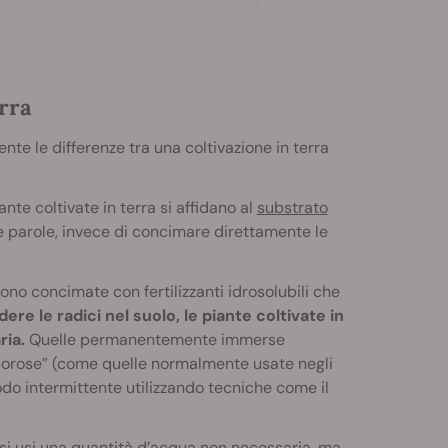
erra
te le differenze tra una coltivazione in terra
iante coltivate in terra si affidano al
substrato
re parole, invece di concimare direttamente le
ono concimate con fertilizzanti idrosolubili che
ere le radici nel suolo, le piante coltivate in
ria.
Quelle permanentemente immerse
e porose” (come quelle normalmente usate negli
do intermittente utilizzando tecniche come il
 si usi una quantità d’acqua non necessaria, ma