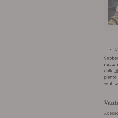
C
Sebben
nettam
dalla
c
piante 
venti b
Vanta
Adesso 