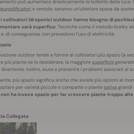
amento può aumentare drasticamente le bollette della luce.
eumidificatori
e ventole, saranno un’ulteriore spesa da soste
,
i coltivatori idroponici outdoor hanno bisogno di pochiss
mentare sarà superfluo
. Tecniche come il metodo Kratky el
, di conseguenza, non prevedono l'uso di elettricità.
pazio
ivazione outdoor tende a fornire ai coltivatori più spazio (a s
re più piante se lo desiderate, la maggiore
superficie
generalme
e divertente. Inoltre, aiuta a prevenire i problemi associati al
nte, più spazio significa anche che avrete più opzioni al mome
optare per varietà piccole e compatte o piante
sativa
grandi 
 non ha invece spazio per far crescere piante troppo alte e
zia Collegata