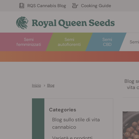
RQS Cannabis Blog
Cooking Guide
Semi
Semi
Semi
Semi 
femminizzati
autofiorenti
CBD
Blog su
Inizio
>
Blog
vita 
Categories
Blog sullo stile di vita
cannabico
Varietà e prodotti