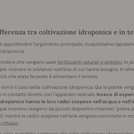
fferenza tra coltivazione idroponica e in t
i approfondire l’argomento principale, ricapitoliamo rapidamen
idroponica.
cindere che vengano usati
fertilizzanti naturali o sintetici
, le p
per ricevere le sostanze nutritive di cui hanno bisogno. In alt
 ciò che state facendo è alimentare il terreno.
non è il caso della coltivazione idroponica. Qui le piante veng
 in contatto diretto con l’apparato radicale.
Invece di espand
droponico hanno le loro radici sospese nell’acqua o nell’a
qua ricevono ossigeno da piccoli dispositivi chiamati “pietr
), mentre le radici sospese nell’aria vengono concimate in mo
 riflusso
.
 vista, potrebbe sembrare che nelle coltivazioni idroponiche