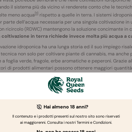
ndo il sistema più da vicino vi renderete conto che le tecnich
[1]
volte meno acqua
rispetto a quelle in terra. I sistemi idropon
 parte dell’acqua necessaria per una singola coltivazione in 
 ricircolo (RDWC) mantengono la soluzione concimante in co
 coltivazione in terra richiede invece molta più acqua a c
ivazione idroponica ha una lunga storia ed il suo impiego risale 
tecnica non solo per coltivare piante di cannabis, ma anche p
 a foglia verde, fragole, erbe aromatiche e peperoni. Grazie alla
tori di prodotti alimentari possono ottenere maggiori quantità 
miando enormi quantità d’acqua.
Hai almeno 18 anni?
Il contenuto e i prodotti presenti sul nostro sito sono riservati
ai maggiorenni. Consulta i nostri Termini e Condizioni.
No, non ho ancora 18 anni