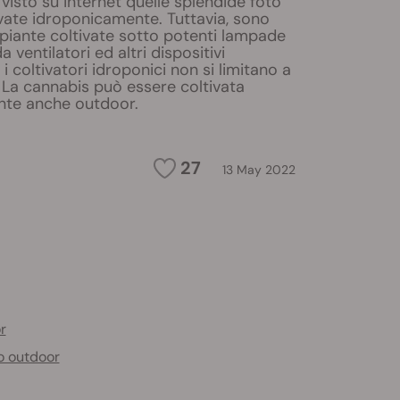
visto su internet quelle splendide foto
ivate idroponicamente. Tuttavia, sono
piante coltivate sotto potenti lampade
 ventilatori ed altri dispositivi
 i coltivatori idroponici non si limitano a
 La cannabis può essere coltivata
te anche outdoor.
27
13 May 2022
r
o outdoor