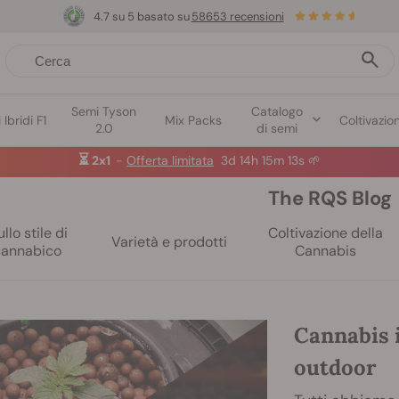
4.7 su 5 basato su
58653 recensioni
Semi Tyson
Catalogo
Ibridi F1
Mix Packs
Coltivazio
2.0
di semi
⏳
2x1
-
Offerta limitata
3d 14h 15m 12s
🌱
The RQS Blog
llo stile di
Coltivazione della
Varietà e prodotti
cannabico
Cannabis
Cannabis 
outdoor