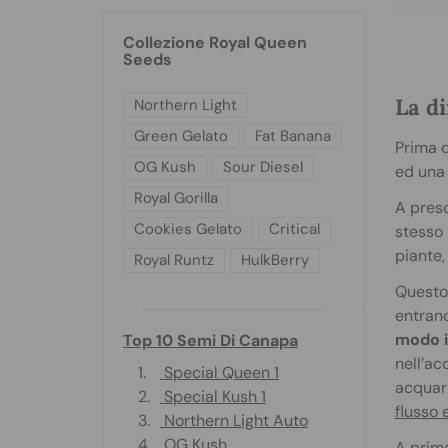
Collezione Royal Queen
Seeds
La di
Northern Light
Green Gelato
Fat Banana
Prima d
OG Kush
Sour Diesel
ed una 
Royal Gorilla
A pres
Cookies Gelato
Critical
stesso 
piante,
Royal Runtz
HulkBerry
Questo 
entrano
modo i
Top 10 Semi Di Canapa
nell’ac
1.
Special Queen 1
acquari
2.
Special Kush 1
flusso e
3.
Northern Light Auto
4.
OG Kush
A prima