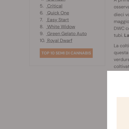
5.
Critical
osserva
6.
Quick One
dieci 
7.
Easy Start
maggior
8.
White Widow
DWC con
9.
Green Gelato Auto
tubi.
La
10.
Royal Dwarf
La colt
questa 
TOP 10 SEMI DI CANNABIS
verdure
coltiva
rispar