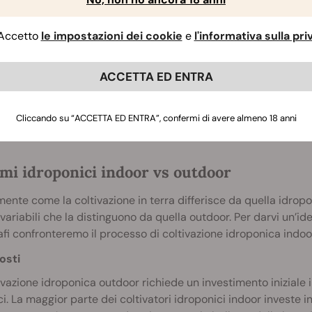
Accetto
le impostazioni dei cookie
e
l'informativa sulla pr
ACCETTA ED ENTRA
Cliccando su “ACCETTA ED ENTRA”, confermi di avere almeno 18 anni
mi idroponici indoor vs outdoor
ente come la coltivazione in terra differisce da quella idropo
variabili che la distinguono da quella outdoor. Per darvi un’id
fi confronteremo il processo di coltivazione idroponica indoo
osti
ivazione idroponica outdoor richiede un investimento iniziale i
i. La maggior parte dei coltivatori idroponici indoor investe 