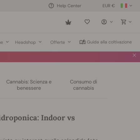
EUR €
Help Center
Saved
items
Guida alla coltivazione
ne
Headshop
Offerte
Cannabis: Scienza e
Consumo di
benessere
cannabis
idroponica: Indoor vs