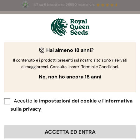
4.7 su 5 basato su
58690 recensioni
☀️
Summer Sales:
Fino al 50% di sconto
su prodotti selezionati! ⏤
Acquista ora
🛍️
Guida alla coltivazione della cannabis
Hai almeno 18 anni?
di Royal Queen Seeds
Il contenuto e i prodotti presenti sul nostro sito sono riservati
ai maggiorenni. Consulta i nostri Termini e Condizioni.
Cerca per argomento
No, non ho ancora 18 anni
Report di coltivazione della Cookies
Gelato Automatic
Accetto
le impostazioni dei cookie
e
l'informativa
Indice:
sulla privacy
Report di coltivazione della cookies gelato
automatic: elenco degli strumenti
ACCETTA ED ENTRA
Report di coltivazione della cookies gelato