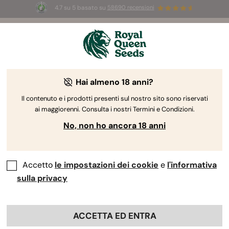
4.7 su 5 basato su
58690 recensioni
☀️
Summer Sales:
Fino al 50% di sconto
su prodotti selezionati! ⏤
Acquista ora
🛍️
Guida alla coltivazione della cannabis
Hai almeno 18 anni?
di Royal Queen Seeds
Il contenuto e i prodotti presenti sul nostro sito sono riservati
ai maggiorenni. Consulta i nostri Termini e Condizioni.
Cerca per argomento
No, non ho ancora 18 anni
Report di coltivazione della Apollo F1
Accetto
le impostazioni dei cookie
e
l'informativa
By
Luke Sumpter
sulla privacy
ACCETTA ED ENTRA