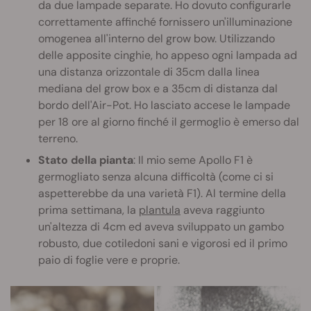
da due lampade separate. Ho dovuto configurarle
correttamente affinché fornissero un'illuminazione
omogenea all'interno del grow bow. Utilizzando
delle apposite cinghie, ho appeso ogni lampada ad
una distanza orizzontale di 35cm dalla linea
mediana del grow box e a 35cm di distanza dal
bordo dell'Air-Pot. Ho lasciato accese le lampade
per 18 ore al giorno finché il germoglio è emerso dal
terreno.
Stato della pianta
: Il mio seme Apollo F1 è
germogliato senza alcuna difficoltà (come ci si
aspetterebbe da una varietà F1). Al termine della
prima settimana, la
plantula
aveva raggiunto
un'altezza di 4cm ed aveva sviluppato un gambo
robusto, due cotiledoni sani e vigorosi ed il primo
paio di foglie vere e proprie.