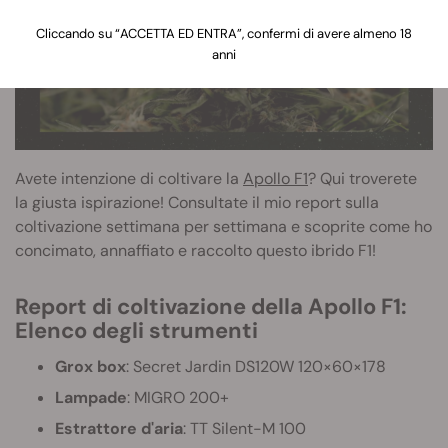
Cliccando su “ACCETTA ED ENTRA”, confermi di avere almeno 18
anni
Avete intenzione di coltivare la
Apollo F1
? Qui troverete
la giusta ispirazione! Consultate il mio report sulla
coltivazione settimana per settimana e scoprite come ho
concimato, annaffiato e raccolto questo ibrido F1!
Report di coltivazione della Apollo F1:
Elenco degli strumenti
Grox box
: Secret Jardin DS120W 120×60×178
Lampade
: MIGRO 200+
Estrattore d'aria
: TT Silent-M 100