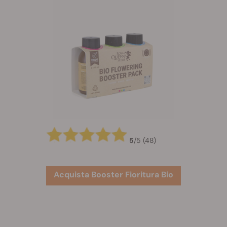
5
/
5
(48)
Acquista Booster Fioritura Bio