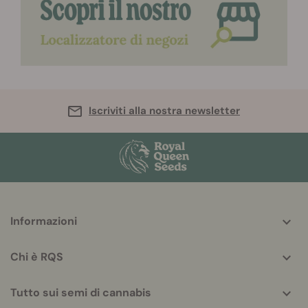
Iscriviti alla nostra newsletter
More
Informazioni
helpful
info
Chi è RQS
Tutto sui semi di cannabis